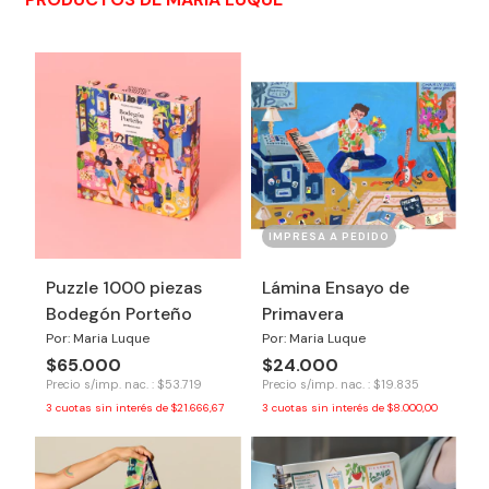
IMPRESA A PEDIDO
Puzzle 1000 piezas
Lámina Ensayo de
Bodegón Porteño
Primavera
Por: Maria Luque
Por: Maria Luque
$65.000
$24.000
Precio s/imp. nac. : $53.719
Precio s/imp. nac. : $19.835
3
cuotas sin interés de
$21.666,67
3
cuotas sin interés de
$8.000,00