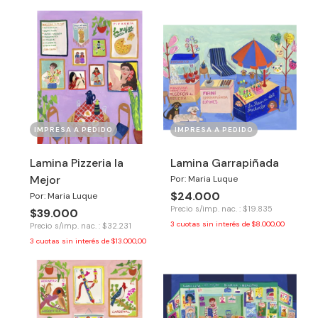
IMPRESA A PEDIDO
IMPRESA A PEDIDO
Lamina Pizzeria la
Lamina Garrapiñada
Mejor
Por: Maria Luque
$24.000
Por: Maria Luque
Precio s/imp. nac. : $19.835
$39.000
3
cuotas sin interés de
$8.000,00
Precio s/imp. nac. : $32.231
3
cuotas sin interés de
$13.000,00