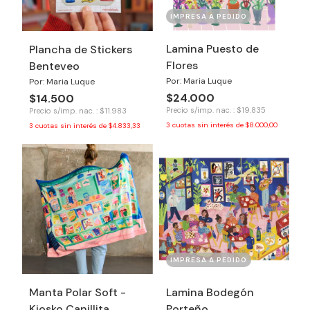
IMPRESA A PEDIDO
Lamina Puesto de
Plancha de Stickers
Flores
Benteveo
Por: Maria Luque
Por: Maria Luque
$24.000
$14.500
Precio s/imp. nac. : $19.835
Precio s/imp. nac. : $11.983
3
cuotas sin interés de
$8.000,00
3
cuotas sin interés de
$4.833,33
IMPRESA A PEDIDO
Manta Polar Soft -
Lamina Bodegón
Kiosko Canillita
Porteño