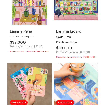
Lámina Peña
Lamina Kiosko
Canillita
Por: Maria Luque
$39.000
Por: Maria Luque
Precio s/imp. nac. : $32.231
$39.000
3
cuotas sin interés de
$13.000,00
Precio s/imp. nac. : $32.231
3
cuotas sin interés de
$13.000,00
SIN STOCK
SIN STOCK