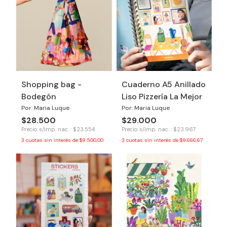
Shopping bag -
Cuaderno A5 Anillado
Bodegón
Liso Pizzería La Mejor
Por: Maria Luque
Por: Maria Luque
$28.500
$29.000
Precio s/imp. nac. : $23.554
Precio s/imp. nac. : $23.967
3
cuotas sin interés de
$9.500,00
3
cuotas sin interés de
$9.666,67