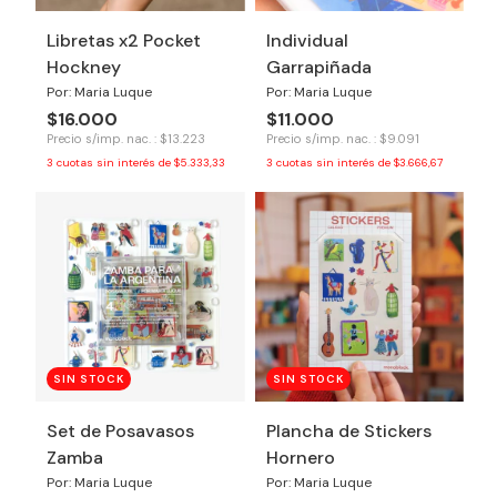
Libretas x2 Pocket
Individual
Hockney
Garrapiñada
Por: Maria Luque
Por: Maria Luque
$16.000
$11.000
Precio s/imp. nac. : $13.223
Precio s/imp. nac. : $9.091
3
cuotas sin interés de
$5.333,33
3
cuotas sin interés de
$3.666,67
SIN STOCK
SIN STOCK
Set de Posavasos
Plancha de Stickers
Zamba
Hornero
Por: Maria Luque
Por: Maria Luque