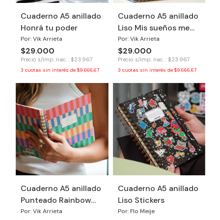
Cuaderno A5 anillado
Cuaderno A5 anillado
Honrá tu poder
Liso Mis sueños me
necesitan
Por: Vik Arrieta
Por: Vik Arrieta
$29.000
$29.000
Precio s/imp. nac. : $23.967
Precio s/imp. nac. : $23.967
3
cuotas sin interés de
$9.666,67
3
cuotas sin interés de
$9.666,67
Cuaderno A5 anillado
Cuaderno A5 anillado
Punteado Rainbow
Liso Stickers
Dancer
Por: Vik Arrieta
Por: Flo Meije