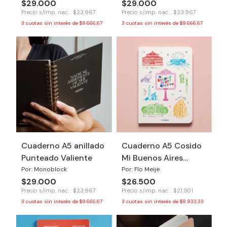
$29.000
$29.000
Precio s/imp. nac. : $23.967
Precio s/imp. nac. : $23.967
3
cuotas sin interés de
$9.666,67
3
cuotas sin interés de
$9.666,67
Cuaderno A5 anillado
Cuaderno A5 Cosido
Punteado Valiente
Mi Buenos Aires
querido
Por: Monoblock
Por: Flo Meije
$29.000
$26.500
Precio s/imp. nac. : $23.967
Precio s/imp. nac. : $21.901
3
cuotas sin interés de
$9.666,67
3
cuotas sin interés de
$8.833,33