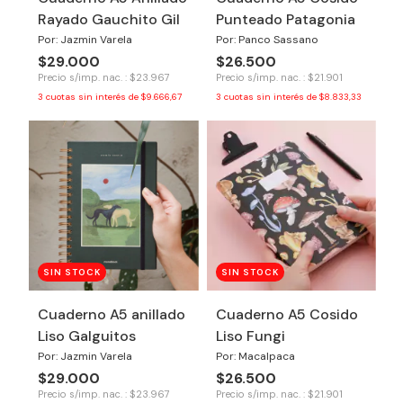
Rayado Gauchito Gil
Punteado Patagonia
Por: Jazmin Varela
Por: Panco Sassano
$29.000
$26.500
Precio s/imp. nac. : $23.967
Precio s/imp. nac. : $21.901
3
cuotas sin interés de
$9.666,67
3
cuotas sin interés de
$8.833,33
SIN STOCK
SIN STOCK
Cuaderno A5 anillado
Cuaderno A5 Cosido
Liso Galguitos
Liso Fungi
Por: Jazmin Varela
Por: Macalpaca
$29.000
$26.500
Precio s/imp. nac. : $23.967
Precio s/imp. nac. : $21.901