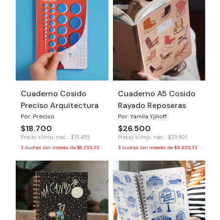
Cuaderno Cosido
Cuaderno A5 Cosido
Preciso Arquitectura
Rayado Reposeras
Por: Preciso
Por: Yamila Yjilioff
$18.700
$26.500
Precio s/imp. nac. : $15.455
Precio s/imp. nac. : $21.901
3
cuotas sin interés de
$6.233,33
3
cuotas sin interés de
$8.833,33