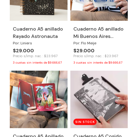
Cuaderno A5 anillado
Cuaderno A5 anillado
Rayado Astronauta
Mi Buenos Aires
Querido
Por: Liniers
Por: Flo Meije
$29.000
$29.000
Precio s/imp. nac. : $23.967
Precio s/imp. nac. : $23.967
3
cuotas sin interés de
$9.666,67
3
cuotas sin interés de
$9.666,67
SIN STOCK
Cuaderno A5 Anillado
Cuaderno A5 Cosido