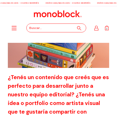
 CABA/GBA EN 24HS - 3 CUOTAS SIN INTERÉS
ENVÍOS CABA/GBA EN 24HS - 3 CUOTAS SIN INTERÉS
ENVÍOS CABA/GBA EN 24
0
¿Tenés un contenido que creés que es
perfecto para desarrollar junto a
nuestro equipo editorial? ¿Tenés una
idea o portfolio como artista visual
que te gustaría compartir con