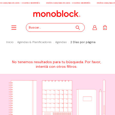
OS CABA/GBA EN 24HS - 3 CUOTAS SIN INTERÉS
ENVÍOS CABA/GBA EN 24HS - 3 CUOTAS SIN INTERÉS
ENVÍOS CABA/GBA EN 
0
Inicio
.
Agendas & Planificadores
.
Agendas
.
2 Días por página
No tenemos resultados para tu búsqueda. Por favor,
intentá con otros filtros.