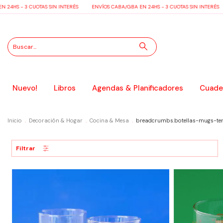
- 3 CUOTAS SIN INTERÉS
ENVÍOS CABA/GBA EN 24HS - 3 CUOTAS SIN INTERÉS
ENV
Nuevo!
Libros
Agendas & Planificadores
Cuader
Inicio
.
Decoración & Hogar
.
Cocina & Mesa
.
breadcrumbs.botellas-mugs-te
Filtrar