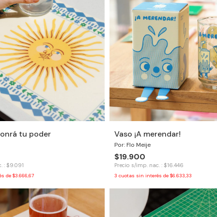
Honrá tu poder
Vaso ¡A merendar!
Por: Flo Meije
$19.900
. : $9.091
Precio s/imp. nac. : $16.446
rés de
$3.666,67
3
cuotas sin interés de
$6.633,33