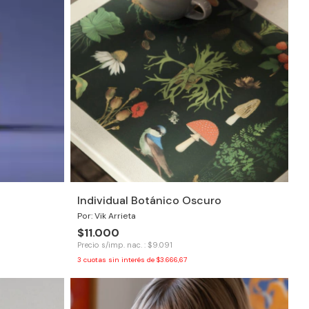
Individual Botánico Oscuro
Por: Vik Arrieta
$11.000
Precio s/imp. nac. : $9.091
3
cuotas sin interés de
$3.666,67