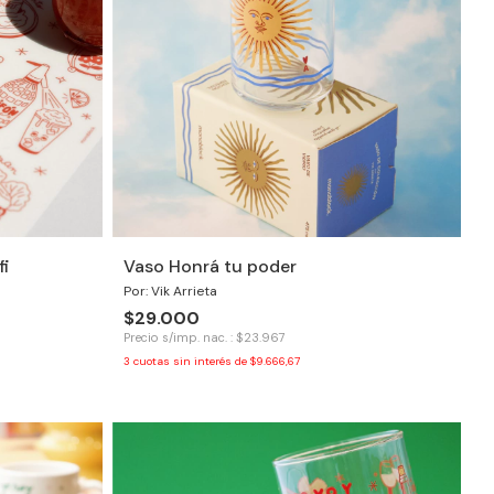
fi
Vaso Honrá tu poder
Por: Vik Arrieta
$29.000
Precio s/imp. nac. : $23.967
3
cuotas sin interés de
$9.666,67