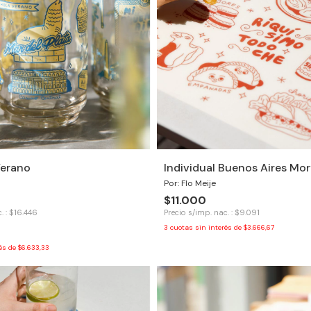
Verano
Individual Buenos Aires Mor
Por: Flo Meije
$11.000
. : $16.446
Precio s/imp. nac. : $9.091
3
cuotas sin interés de
$3.666,67
rés de
$6.633,33