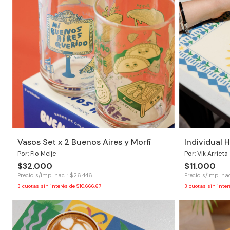
Vasos Set x 2 Buenos Aires y Morfi
Individual 
Por: Flo Meije
Por: Vik Arrieta
$32.000
$11.000
Precio s/imp. nac. : $26.446
Precio s/imp. nac
3
cuotas sin interés de
$10.666,67
3
cuotas sin inte