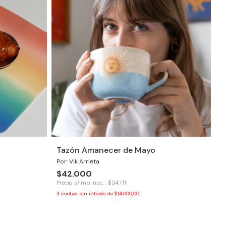
Tazón Amanecer de Mayo
Por: Vik Arrieta
$42.000
Precio s/imp. nac. : $34.711
3
cuotas sin interés de
$14.000,00