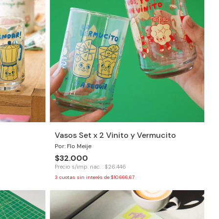
Vasos Set x 2 Vinito y Vermucito
Por: Flo Meije
$32.000
Precio s/imp. nac. : $26.446
3
cuotas sin interés de
$10.666,67