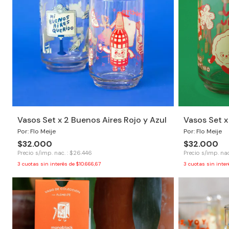
Vasos Set x 2 Buenos Aires Rojo y Azul
Vasos Set x 
Por: Flo Meije
Por: Flo Meije
$32.000
$32.000
Precio s/imp. nac. : $26.446
Precio s/imp. nac
3
cuotas sin interés de
$10.666,67
3
cuotas sin inte