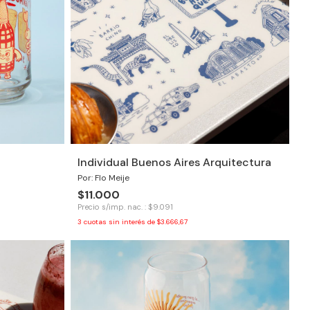
Individual Buenos Aires Arquitectura
Por: Flo Meije
$11.000
Precio s/imp. nac. : $9.091
3
cuotas sin interés de
$3.666,67