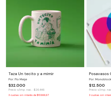
Taza Un tecito y a mimir
Posavasos 
Por: Flo Meije
Por: Monobloc
$32.000
$12.500
Precio s/imp. nac. : $26.446
Precio s/imp. nac
3
cuotas sin interés de
$10.666,67
3
cuotas sin inte