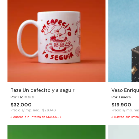
Taza Un cafecito y a seguir
Vaso Enriq
Por: Flo Meije
Por: Liniers
$32.000
$19.900
Precio s/imp. nac. : $26.446
Precio s/imp. nac
3
cuotas sin interés de
$10.666,67
3
cuotas sin inte