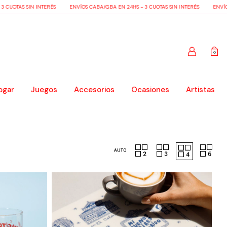
AS SIN INTERÉS
ENVÍOS CABA/GBA EN 24HS - 3 CUOTAS SIN INTERÉS
ENVÍOS CABA
0
ogar
Juegos
Accesorios
Ocasiones
Artistas