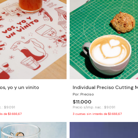
os, yo y un vinito
Individual Preciso Cutting 
Por: Preciso
$11.000
. : $9.091
Precio s/imp. nac. : $9.091
rés de
$3.666,67
3
cuotas sin interés de
$3.666,67