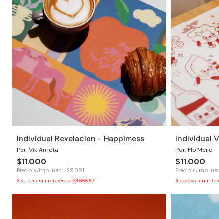
Individual Revelacion - Happimess
Individual V
Por: Vik Arrieta
Por: Flo Meije
$11.000
$11.000
Precio s/imp. nac. : $9.091
Precio s/imp. nac
3
cuotas sin interés de
$3.666,67
3
cuotas sin inte