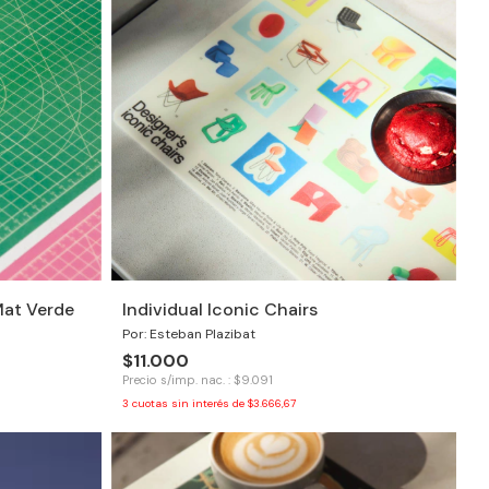
Mat Verde
Individual Iconic Chairs
Por: Esteban Plazibat
$11.000
Precio s/imp. nac. : $9.091
3
cuotas sin interés de
$3.666,67