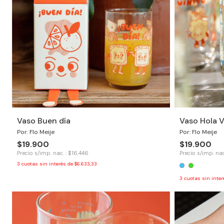
Vaso Buen día
Vaso Hola 
Por: Flo Meije
Por: Flo Meije
$19.900
$19.900
Precio s/imp. nac. : $16.446
Precio s/imp. nac
3
cuotas sin interés de
$6.633,33
3
cuotas sin inte