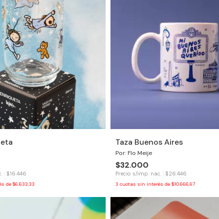
ueta
Taza Buenos Aires
Por: Flo Meije
$32.000
. : $16.446
Precio s/imp. nac. : $26.446
rés de
$6.633,33
3
cuotas sin interés de
$10.666,67