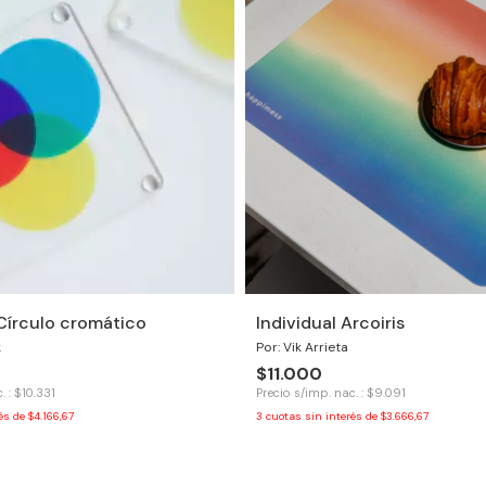
Círculo cromático
Individual Arcoiris
k
Por: Vik Arrieta
$11.000
. : $10.331
Precio s/imp. nac. : $9.091
rés de
$4.166,67
3
cuotas sin interés de
$3.666,67