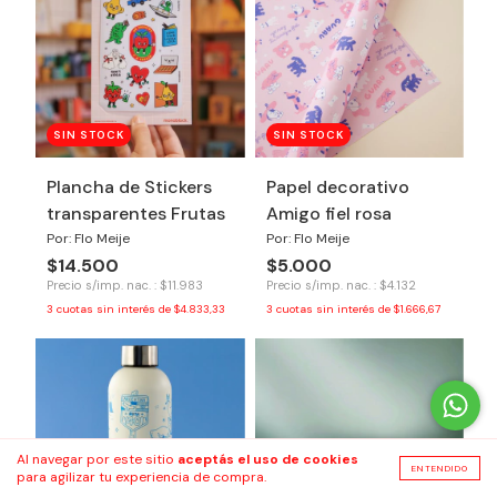
SIN STOCK
SIN STOCK
Plancha de Stickers
Papel decorativo
transparentes Frutas
Amigo fiel rosa
Por: Flo Meije
Por: Flo Meije
$14.500
$5.000
Precio s/imp. nac. : $11.983
Precio s/imp. nac. : $4.132
3
cuotas sin interés de
$4.833,33
3
cuotas sin interés de
$1.666,67
Al navegar por este sitio
aceptás el uso de cookies
ENTENDIDO
para agilizar tu experiencia de compra.