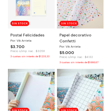
SIN STOCK
SIN STOCK
Postal Felicidades
Papel decorativo
Confetti
Por: Vik Arrieta
$3.700
Por: Vik Arrieta
Precio s/imp. nac. : $3.058
$5.000
3
cuotas sin interés de
$1.233,33
Precio s/imp. nac. : $4.132
3
cuotas sin interés de
$1.666,67
SIN STOCK
SIN STOCK