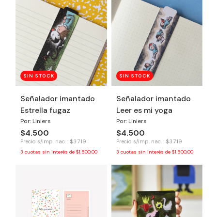
SIN STOCK
SIN STOCK
Señalador imantado
Señalador imantado
Estrella fugaz
Leer es mi yoga
Por: Liniers
Por: Liniers
$4.500
$4.500
Precio s/imp. nac. : $3.719
Precio s/imp. nac. : $3.719
3
cuotas sin interés de
$1.500,00
3
cuotas sin interés de
$1.500,00