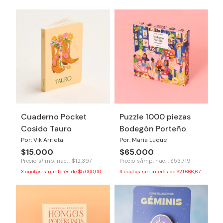
Cuaderno Pocket
Puzzle 1000 piezas
Cosido Tauro
Bodegón Porteño
Por: Vik Arrieta
Por: Maria Luque
$15.000
$65.000
Precio s/imp. nac. : $12.397
Precio s/imp. nac. : $53.719
3
cuotas sin interés de
$5.000,00
3
cuotas sin interés de
$21.666,67