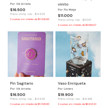
vinito
Por: Vik Arrieta
$16.500
Por: Flo Meije
Precio s/imp. nac. : $13.636
$11.000
3
cuotas sin interés de
$5.500,00
Precio s/imp. nac. : $9.091
3
cuotas sin interés de
$3.666,67
Pin Sagitario
Vaso Enriqueta
Por: Vik Arrieta
Por: Liniers
$16.500
$19.900
Precio s/imp. nac. : $13.636
Precio s/imp. nac. : $16.446
3
cuotas sin interés de
$5.500,00
3
cuotas sin interés de
$6.633,33