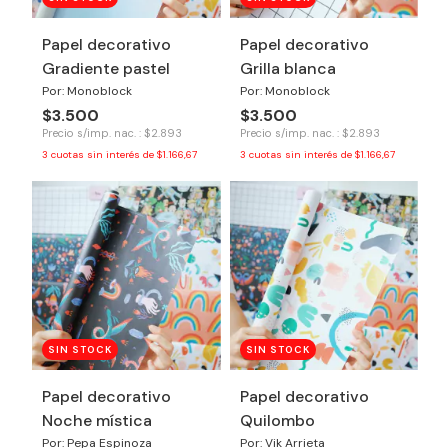
Papel decorativo
Papel decorativo
Gradiente pastel
Grilla blanca
Por: Monoblock
Por: Monoblock
$3.500
$3.500
Precio s/imp. nac. : $2.893
Precio s/imp. nac. : $2.893
3
cuotas sin interés de
$1.166,67
3
cuotas sin interés de
$1.166,67
SIN STOCK
SIN STOCK
Papel decorativo
Papel decorativo
Noche mística
Quilombo
Por: Pepa Espinoza
Por: Vik Arrieta