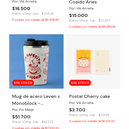
Cosido Aries
Por: Vik Arrieta
$16.500
Por: Vik Arrieta
Precio s/imp. nac. : $13.636
$15.000
3
cuotas sin interés de
$5.500,00
Precio s/imp. nac. : $12.397
3
cuotas sin interés de
$5.000,00
SIN STOCK
SIN STOCK
Mug de acero Leven x
Postal Cherry cake
Monoblock -
Por: Vik Arrieta
$3.700
Cafecito
Por: Flo Meije
Precio s/imp. nac. : $3.058
$51.700
3
cuotas sin interés de
$1.233,33
Precio s/imp. nac. : $42.727
3
cuotas sin interés de
$17.233,33