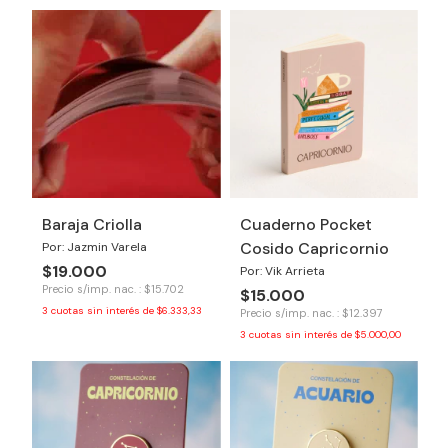
Baraja Criolla
Cuaderno Pocket
Cosido Capricornio
Por: Jazmin Varela
$19.000
Por: Vik Arrieta
Precio s/imp. nac. : $15.702
$15.000
3
cuotas sin interés de
$6.333,33
Precio s/imp. nac. : $12.397
3
cuotas sin interés de
$5.000,00