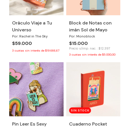
Oráculo Viaje a Tu
Block de Notas con
Universo
imán Sol de Mayo
Por: Rachel in The Sky
Por: Monoblock
$59.000
$15.000
Precio s/imp. nac. : $12.397
3
cuotas sin interés de
$19.666,67
3
cuotas sin interés de
$5.000,00
SIN STOCK
Pin Leer Es Sexy
Cuaderno Pocket