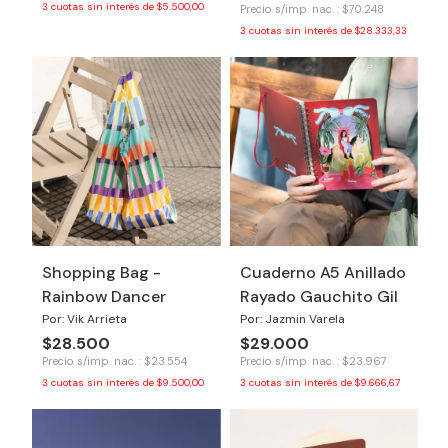
3
cuotas sin interés de
$5.500,00
Precio s/imp. nac. : $70.248
3
cuotas sin interés de
$28.333,33
Shopping Bag -
Cuaderno A5 Anillado
Rainbow Dancer
Rayado Gauchito Gil
Por: Vik Arrieta
Por: Jazmin Varela
$28.500
$29.000
Precio s/imp. nac. : $23.554
Precio s/imp. nac. : $23.967
3
cuotas sin interés de
$9.500,00
3
cuotas sin interés de
$9.666,67