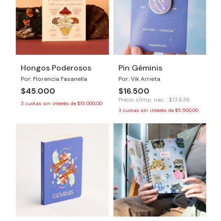
Hongos Poderosos
Pin Géminis
Por: Florencia Fasanella
Por: Vik Arrieta
$45.000
$16.500
Precio s/imp. nac. : $13.636
3
cuotas sin interés de
$15.000,00
3
cuotas sin interés de
$5.500,00