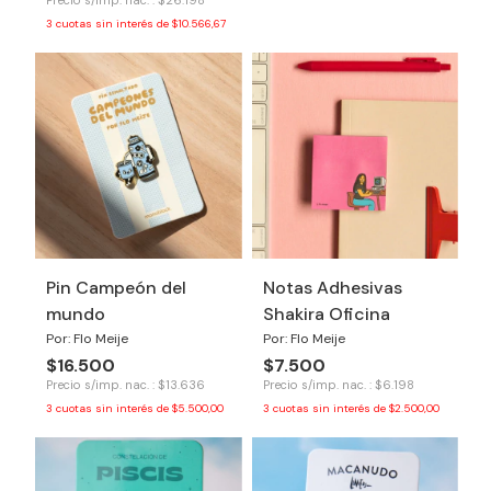
3
cuotas sin interés de
$10.566,67
Pin Campeón del
Notas Adhesivas
mundo
Shakira Oficina
Por: Flo Meije
Por: Flo Meije
$16.500
$7.500
Precio s/imp. nac. : $13.636
Precio s/imp. nac. : $6.198
3
cuotas sin interés de
$5.500,00
3
cuotas sin interés de
$2.500,00