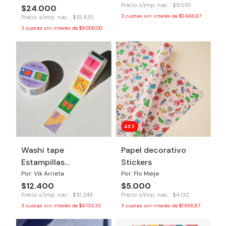
Precio s/imp. nac. : $9.091
$24.000
3
cuotas sin interés de
$3.666,67
Precio s/imp. nac. : $19.835
3
cuotas sin interés de
$8.000,00
4X3
Washi tape
Papel decorativo
Estampillas
Stickers
Revelacion
Por: Vik Arrieta
Por: Flo Meije
$12.400
$5.000
Precio s/imp. nac. : $10.248
Precio s/imp. nac. : $4.132
3
cuotas sin interés de
$4.133,33
3
cuotas sin interés de
$1.666,67