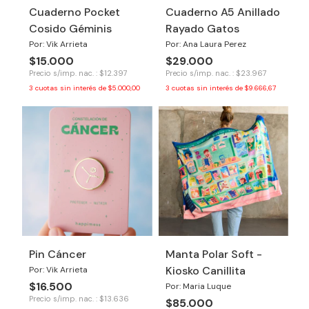
Cuaderno Pocket
Cuaderno A5 Anillado
Cosido Géminis
Rayado Gatos
Por: Vik Arrieta
Por: Ana Laura Perez
$15.000
$29.000
Precio s/imp. nac. : $12.397
Precio s/imp. nac. : $23.967
3
cuotas sin interés de
$5.000,00
3
cuotas sin interés de
$9.666,67
Pin Cáncer
Manta Polar Soft -
Kiosko Canillita
Por: Vik Arrieta
$16.500
Por: Maria Luque
Precio s/imp. nac. : $13.636
$85.000