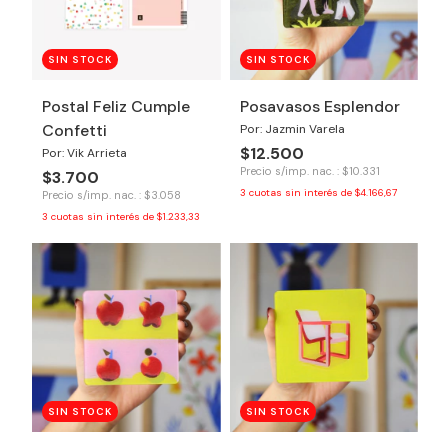
SIN STOCK
SIN STOCK
Postal Feliz Cumple
Posavasos Esplendor
Confetti
Por: Jazmin Varela
$12.500
Por: Vik Arrieta
Precio s/imp. nac. : $10.331
$3.700
3
cuotas sin interés de
$4.166,67
Precio s/imp. nac. : $3.058
3
cuotas sin interés de
$1.233,33
SIN STOCK
SIN STOCK