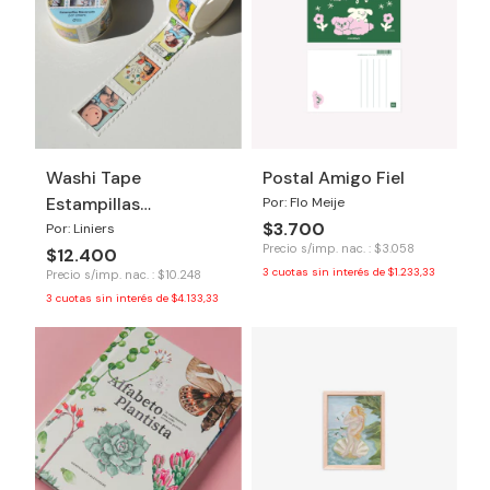
Washi Tape
Postal Amigo Fiel
Estampillas
Por: Flo Meije
$3.700
Macanudo
Por: Liniers
Precio s/imp. nac. : $3.058
$12.400
3
cuotas sin interés de
$1.233,33
Precio s/imp. nac. : $10.248
3
cuotas sin interés de
$4.133,33