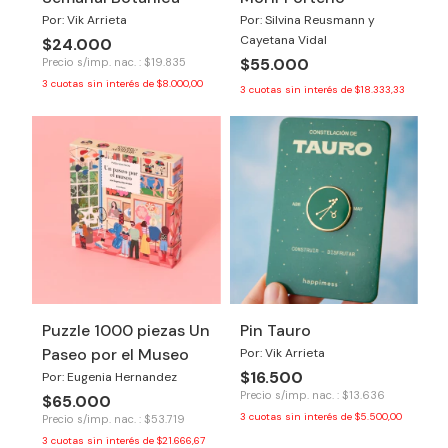
Por: Vik Arrieta
Por: Silvina Reusmann y
Cayetana Vidal
$24.000
$55.000
Precio s/imp. nac. : $19.835
3
cuotas sin interés de
$8.000,00
3
cuotas sin interés de
$18.333,33
Puzzle 1000 piezas Un
Pin Tauro
Paseo por el Museo
Por: Vik Arrieta
$16.500
Por: Eugenia Hernandez
Precio s/imp. nac. : $13.636
$65.000
3
cuotas sin interés de
$5.500,00
Precio s/imp. nac. : $53.719
3
cuotas sin interés de
$21.666,67