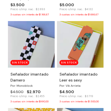
$3.500
$5.000
Precio s/imp. nac. : $2.893
Precio s/imp. nac. : $4.132
3
cuotas sin interés de
$1.166,67
3
cuotas sin interés de
$1.666,67
SIN STOCK
SIN STOCK
Señalador imantado
Señalador imantado
Damero
Leer es sexy
Por: Monoblock
Por: Vik Arrieta
$2.970
$4.500
$4.500
Precio s/imp. nac. : $2.455
Precio s/imp. nac. : $3.719
3
cuotas sin interés de
$990,00
3
cuotas sin interés de
$1.500,00