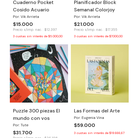
Cuaderno Pocket
Planificador Block
Cosido Acuario
Semanal Colorjoy
Por: Vik Arrieta
Por: Vik Arrieta
$15.000
$21.000
Precio s/imp. nac. : $12.397
Precio s/imp. nac. : $17.355
3
cuotas sin interés de
$5.000,00
3
cuotas sin interés de
$7.000,00
Puzzle 300 piezas El
Las Formas del Arte
mundo con vos
Por: Eugenia Vina
$59.000
Por: Tute
$31.700
3
cuotas sin interés de
$19.666,67
Precio s/imp. nac. : $26.198