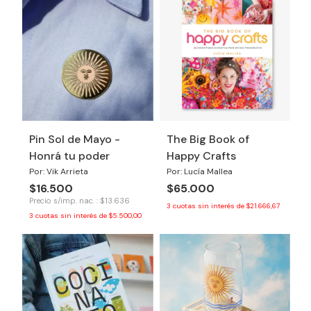
Pin Sol de Mayo -
The Big Book of
Honrá tu poder
Happy Crafts
Por: Vik Arrieta
Por: Lucía Mallea
$16.500
$65.000
Precio s/imp. nac. : $13.636
3
cuotas sin interés de
$21.666,67
3
cuotas sin interés de
$5.500,00