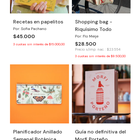
Recetas en papelitos
Shopping bag -
Riquísimo Todo
Por: Sofia Pachano
$45.000
Por: Flo Meije
$28.500
3
cuotas sin interés de
$15.000,00
Precio s/imp. nac. : $23.554
3
cuotas sin interés de
$9.500,00
Planificador Anillado
Guía no definitiva del
Semanal Botánica
Morfi Porteño