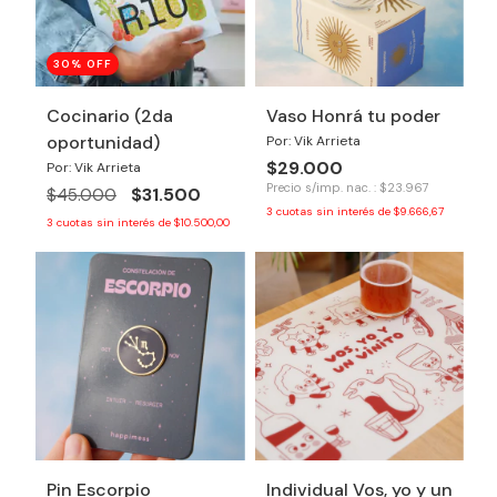
30
% OFF
Cocinario (2da
Vaso Honrá tu poder
oportunidad)
Por: Vik Arrieta
$29.000
Por: Vik Arrieta
Precio s/imp. nac. : $23.967
$31.500
$45.000
3
cuotas sin interés de
$9.666,67
3
cuotas sin interés de
$10.500,00
Pin Escorpio
Individual Vos, yo y un