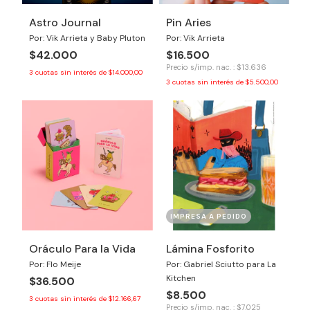
Astro Journal
Pin Aries
Por: Vik Arrieta y Baby Pluton
Por: Vik Arrieta
$42.000
$16.500
Precio s/imp. nac. : $13.636
3
cuotas sin interés de
$14.000,00
3
cuotas sin interés de
$5.500,00
IMPRESA A PEDIDO
Oráculo Para la Vida
Lámina Fosforito
Por: Flo Meije
Por: Gabriel Sciutto para La
Kitchen
$36.500
$8.500
3
cuotas sin interés de
$12.166,67
Precio s/imp. nac. : $7.025