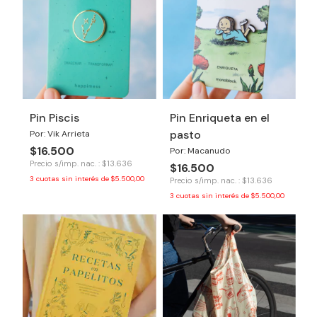
Pin Piscis
Pin Enriqueta en el
pasto
Por: Vik Arrieta
$16.500
Por: Macanudo
Precio s/imp. nac. : $13.636
$16.500
3
cuotas sin interés de
$5.500,00
Precio s/imp. nac. : $13.636
3
cuotas sin interés de
$5.500,00