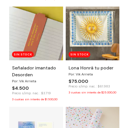
SIN STOCK
SIN STOCK
Señalador imantado
Lona Honrá tu poder
Desorden
Por: Vik Arrieta
$75.000
Por: Vik Arrieta
Precio s/imp. nac. : $61.983
$4.500
3
cuotas sin interés de
$25.000,00
Precio s/imp. nac. : $3.719
3
cuotas sin interés de
$1.500,00