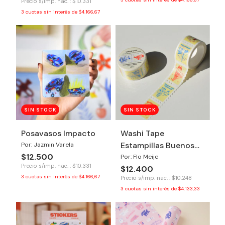
Precio s/imp. nac. : $10.331
3
cuotas sin interés de
$4.166,67
SIN STOCK
SIN STOCK
Posavasos Impacto
Washi Tape
Estampillas Buenos
Por: Jazmin Varela
$12.500
Aires
Por: Flo Meije
Precio s/imp. nac. : $10.331
$12.400
3
cuotas sin interés de
$4.166,67
Precio s/imp. nac. : $10.248
3
cuotas sin interés de
$4.133,33