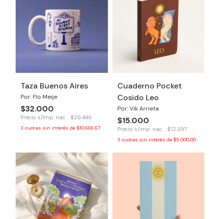
Taza Buenos Aires
Cuaderno Pocket
Cosido Leo
Por: Flo Meije
$32.000
Por: Vik Arrieta
Precio s/imp. nac. : $26.446
$15.000
3
cuotas sin interés de
$10.666,67
Precio s/imp. nac. : $12.397
3
cuotas sin interés de
$5.000,00