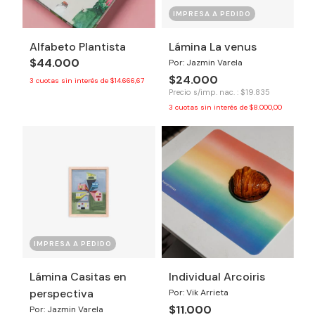
IMPRESA A PEDIDO
Alfabeto Plantista
Lámina La venus
$44.000
Por: Jazmin Varela
$24.000
3
cuotas sin interés de
$14.666,67
Precio s/imp. nac. : $19.835
3
cuotas sin interés de
$8.000,00
IMPRESA A PEDIDO
Lámina Casitas en
Individual Arcoiris
perspectiva
Por: Vik Arrieta
$11.000
Por: Jazmin Varela