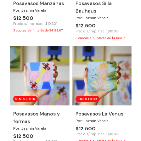
Posavasos Manzanas
Posavasos Silla
Bauhaus
Por: Jazmin Varela
$12.500
Por: Jazmin Varela
Precio s/imp. nac. : $10.331
$12.500
3
cuotas sin interés de
$4.166,67
Precio s/imp. nac. : $10.331
3
cuotas sin interés de
$4.166,67
SIN STOCK
SIN STOCK
Posavasos Manos y
Posavasos La Venus
formas
Por: Jazmin Varela
$12.500
Por: Jazmin Varela
Precio s/imp. nac. : $10.331
$12.500
3
cuotas sin interés de
$4.166,67