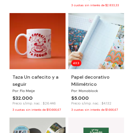
3
cuotas sin interés de
$2.833,33
4X3
Taza Un cafecito y a
Papel decorativo
seguir
Milimétrico
Por: Flo Meije
Por: Monoblock
$32.000
$5.000
Precio s/imp. nac. : $26.446
Precio s/imp. nac. : $4.132
3
cuotas sin interés de
$10.666,67
3
cuotas sin interés de
$1.666,67