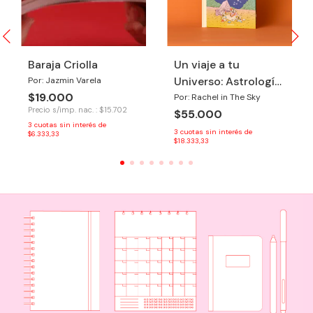
Baraja Criolla
Un viaje a tu
Universo: Astrología
Por: Jazmin Varela
$19.000
+ Numerología +
Por: Rachel in The Sky
Precio s/imp. nac. : $15.702
$55.000
Tzolkin
3
cuotas sin interés de
3
cuotas sin interés de
$6.333,33
$18.333,33