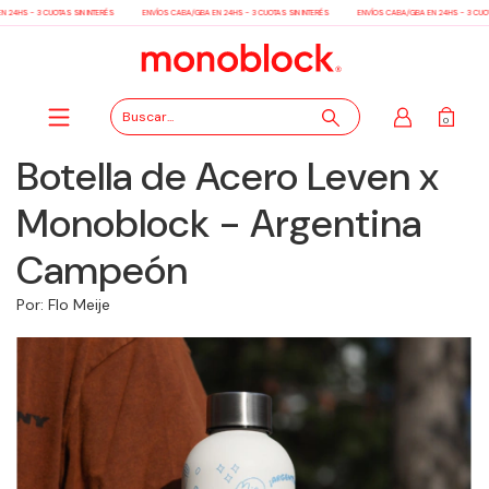
24HS - 3 CUOTAS SIN INTERÉS
ENVÍOS CABA/GBA EN 24HS - 3 CUOTAS SIN INTERÉS
ENVÍOS CABA/GBA EN 24HS - 3 CUOTA
0
Botella de Acero Leven x
Monoblock - Argentina
Campeón
Por: Flo Meije