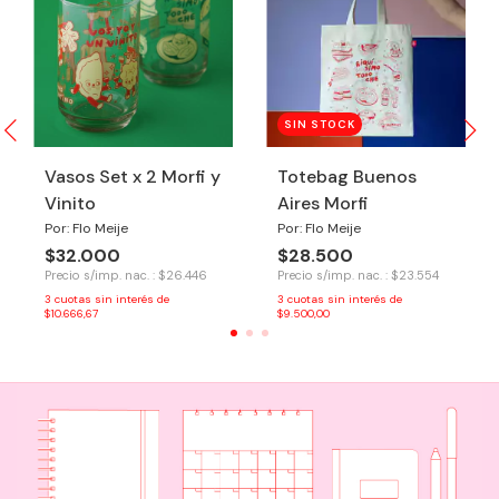
SIN STOCK
Vasos Set x 2 Morfi y
Totebag Buenos
Vinito
Aires Morfi
Por: Flo Meije
Por: Flo Meije
$32.000
$28.500
Precio s/imp. nac. : $26.446
Precio s/imp. nac. : $23.554
3
cuotas sin interés de
3
cuotas sin interés de
$10.666,67
$9.500,00