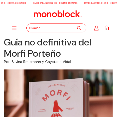
HS - 3 CUOTAS SIN INTERÉS
ENVÍOS CABA/GBA EN 24HS - 3 CUOTAS SIN INTERÉS
ENVÍOS CABA/GBA EN 24HS - 3 CUOTAS S
0
Guía no definitiva del
Morfi Porteño
Por: Silvina Reusmann y Cayetana Vidal