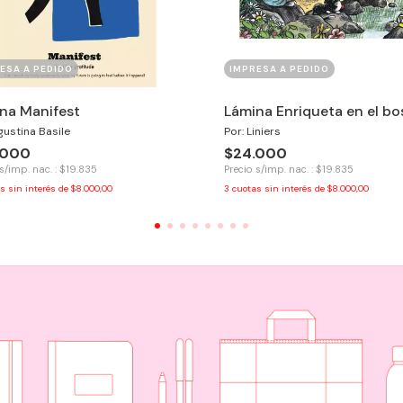
ESA A PEDIDO
IMPRESA A PEDIDO
na Manifest
Lámina Enriqueta en el b
gustina Basile
Por: Liniers
.000
$24.000
s/imp. nac. : $19.835
Precio s/imp. nac. : $19.835
s sin interés de
$8.000,00
3
cuotas sin interés de
$8.000,00