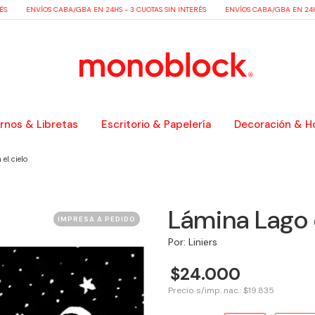
ENVÍOS CABA/GBA EN 24HS - 3 CUOTAS SIN INTERÉS
ENVÍOS CABA/GBA EN 24HS -
nos & Libretas
Escritorio & Papelería
Decoración & H
el cielo
Lámina Lago e
IMPRESA A PEDIDO
Por: Liniers
$24.000
Precio s/imp. nac.: $19.835