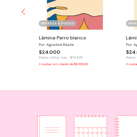
IMPRESA A PEDIDO
IMPR
tles
Lámina Perro blanco
Lámi
Por: Agustina Basile
Por: A
$24.000
$24
Precio s/imp. nac. : $19.835
Precio 
0
3
cuotas sin interés de
$8.000,00
3
cuota