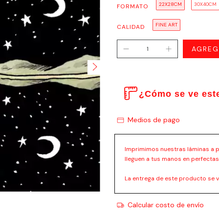
22X28CM
30X40CM
FORMATO
FINE ART
CALIDAD
¿Cómo se ve este
Medios de pago
Imprimimos nuestras láminas a p
lleguen a tus manos en perfectas
La entrega de este producto se 
Calcular costo de envío