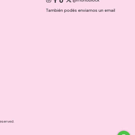
@monoblock
También podés enviarnos un
email
eserved.