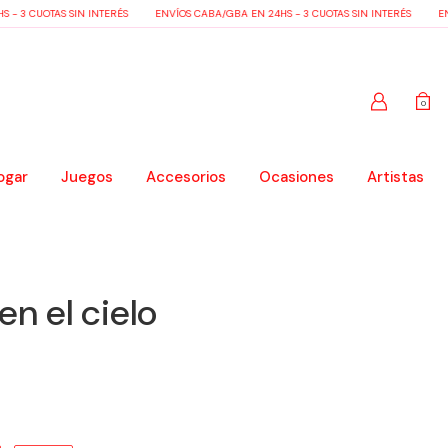
 3 CUOTAS SIN INTERÉS
ENVÍOS CABA/GBA EN 24HS - 3 CUOTAS SIN INTERÉS
ENVÍ
0
ogar
Juegos
Accesorios
Ocasiones
Artistas
n el cielo