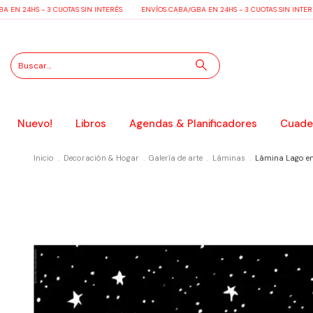
N 24HS - 3 CUOTAS SIN INTERÉS
ENVÍOS CABA/GBA EN 24HS - 3 CUOTAS SIN INTERÉS
Nuevo!
Libros
Agendas & Planificadores
Cuader
Inicio
.
Decoración & Hogar
.
Galería de arte
.
Láminas
.
Lámina Lago en 