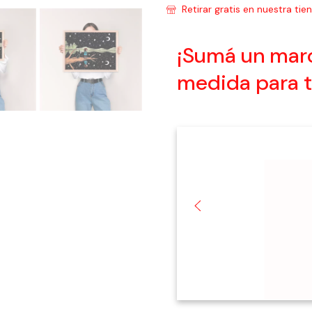
Retirar gratis en nuestra tie
¡Sumá un mar
medida para t
Marco de Kiri Blanco
$27.500
Precio s/imp. nac. : $22.727
3
cuotas sin interés de
$9.166,67