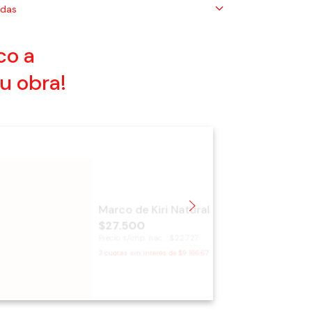
ndas
co a
u obra!
Marco de Kiri Natural
$27.500
Precio s/imp. nac. : $22.727
3
cuotas sin interés de
$9.166,67