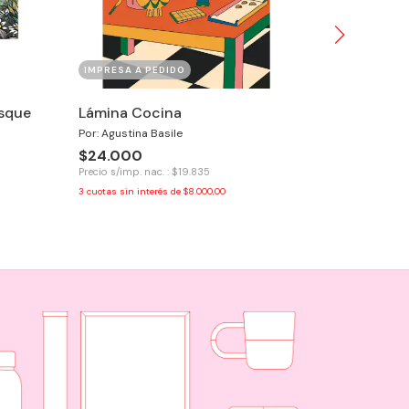
IMPRESA A PEDIDO
IMPRESA A 
osque
Lámina Cocina
Por: Agustina Basile
Lámina Th
$24.000
you
Precio s/imp. nac. : $19.835
Por: Agustina
3
cuotas sin interés de
$8.000,00
$24.000
Precio s/imp. 
3
cuotas sin in