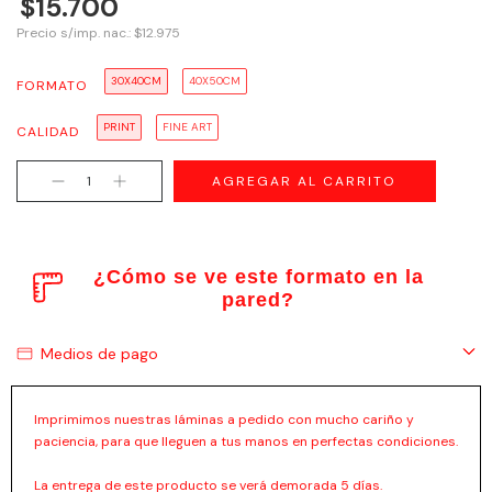
$15.700
Precio s/imp. nac.: $12.975
30X40CM
40X50CM
FORMATO
PRINT
FINE ART
CALIDAD
¿Cómo se ve este formato en la
pared?
Medios de pago
Imprimimos nuestras láminas a pedido con mucho cariño y
paciencia, para que lleguen a tus manos en perfectas condiciones.
La entrega de este producto se verá demorada 5 días.