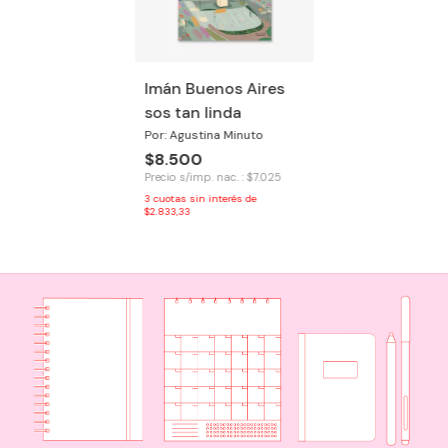
Imán Buenos Aires
sos tan linda
Por: Agustina Minuto
$8.500
Precio s/imp. nac. : $7.025
3
cuotas sin interés de
$2.833,33