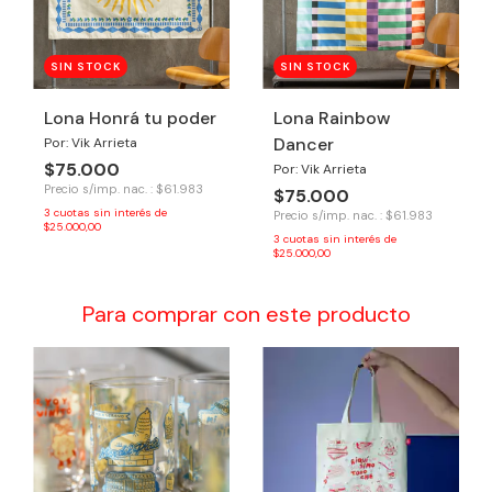
SIN STOCK
SIN STOCK
Lona Honrá tu poder
Lona Rainbow
Dancer
Por: Vik Arrieta
$75.000
Por: Vik Arrieta
Precio s/imp. nac. : $61.983
$75.000
3
cuotas sin interés de
Precio s/imp. nac. : $61.983
$25.000,00
3
cuotas sin interés de
$25.000,00
Para comprar con este producto