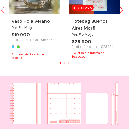
SIN STOCK
Vaso Hola Verano
Totebag Buenos
Aires Morfi
Por: Flo Meije
$19.900
Por: Flo Meije
Precio s/imp. nac. : $16.446
$28.500
Precio s/imp. nac. : $23.554
3
cuotas sin interés de
3
cuotas sin interés de
$9.500,00
$6.633,33