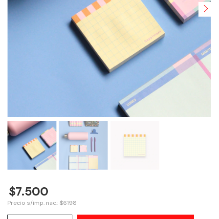
$7.500
Precio s/imp. nac.: $6198