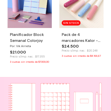
SIN STOCK
Planificador Block
Pack de 4
Semanal Colorjoy
marcadores Kalor -
$24.500
Sakura
Por: Vik Arrieta
Precio s/imp. nac. : $20.248
$21.000
3
cuotas sin interés de
$8.166,67
Precio s/imp. nac. : $17.355
3
cuotas sin interés de
$7.000,00