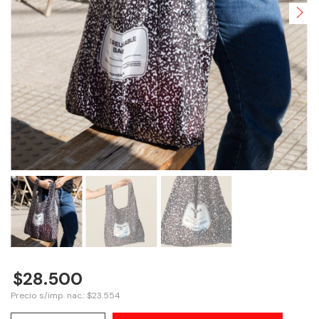
$28.500
Precio s/imp. nac.: $23.554