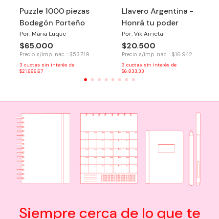
Puzzle 1000 piezas
Llavero Argentina -
Bodegón Porteño
Honrá tu poder
Por: Maria Luque
Por: Vik Arrieta
$65.000
$20.500
Precio s/imp. nac. : $53.719
Precio s/imp. nac. : $16.942
3
cuotas sin interés de
3
cuotas sin interés de
$21.666,67
$6.833,33
Siempre cerca de lo que te