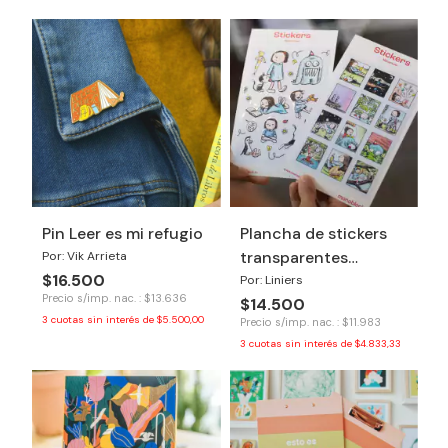
Pin Leer es mi refugio
Plancha de stickers
transparentes
Por: Vik Arrieta
$16.500
Macanudo
Por: Liniers
Precio s/imp. nac. : $13.636
$14.500
3
cuotas sin interés de
$5.500,00
Precio s/imp. nac. : $11.983
3
cuotas sin interés de
$4.833,33