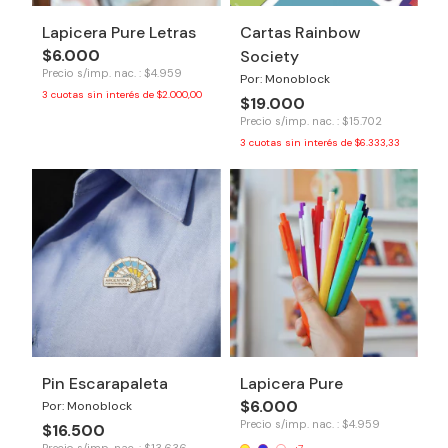
Lapicera Pure Letras
Cartas Rainbow
$6.000
Society
Precio s/imp. nac. : $4.959
Por: Monoblock
3
cuotas sin interés de
$2.000,00
$19.000
Precio s/imp. nac. : $15.702
3
cuotas sin interés de
$6.333,33
Pin Escarapaleta
Lapicera Pure
$6.000
Por: Monoblock
Precio s/imp. nac. : $4.959
$16.500