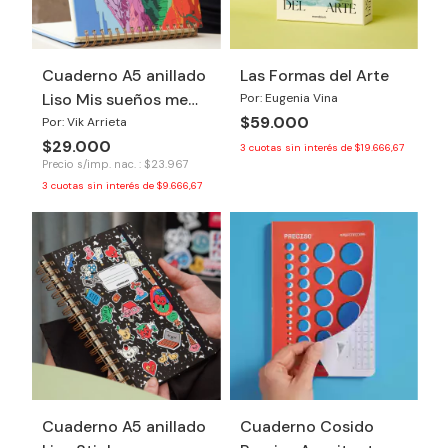
Cuaderno A5 anillado
Las Formas del Arte
Liso Mis sueños me
Por: Eugenia Vina
$59.000
necesitan
Por: Vik Arrieta
$29.000
3
cuotas sin interés de
$19.666,67
Precio s/imp. nac. : $23.967
3
cuotas sin interés de
$9.666,67
Cuaderno A5 anillado
Cuaderno Cosido