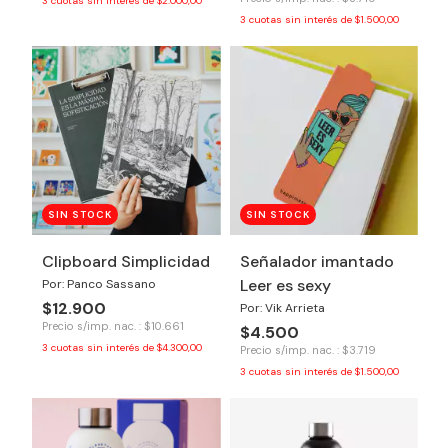
3
cuotas sin interés de
$2.000,00
3
cuotas sin interés de
$1.500,00
SIN STOCK
SIN STOCK
Clipboard Simplicidad
Señalador imantado
Leer es sexy
Por: Panco Sassano
$12.900
Por: Vik Arrieta
Precio s/imp. nac. : $10.661
$4.500
3
cuotas sin interés de
$4.300,00
Precio s/imp. nac. : $3.719
3
cuotas sin interés de
$1.500,00