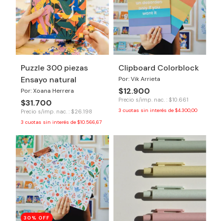
Puzzle 300 piezas
Clipboard Colorblock
Ensayo natural
Por: Vik Arrieta
$12.900
Por: Xoana Herrera
Precio s/imp. nac. : $10.661
$31.700
3
cuotas sin interés de
$4.300,00
Precio s/imp. nac. : $26.198
3
cuotas sin interés de
$10.566,67
30
% OFF