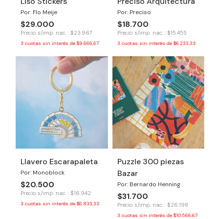
Liso Stickers
Preciso Arquitectura
Por: Flo Meije
Por: Preciso
$29.000
$18.700
Precio s/imp. nac. : $23.967
Precio s/imp. nac. : $15.455
3
cuotas sin interés de
$9.666,67
3
cuotas sin interés de
$6.233,33
Llavero Escarapaleta
Puzzle 300 piezas
Bazar
Por: Monoblock
$20.500
Por: Bernardo Henning
Precio s/imp. nac. : $16.942
$31.700
3
cuotas sin interés de
$6.833,33
Precio s/imp. nac. : $26.198
3
cuotas sin interés de
$10.566,67