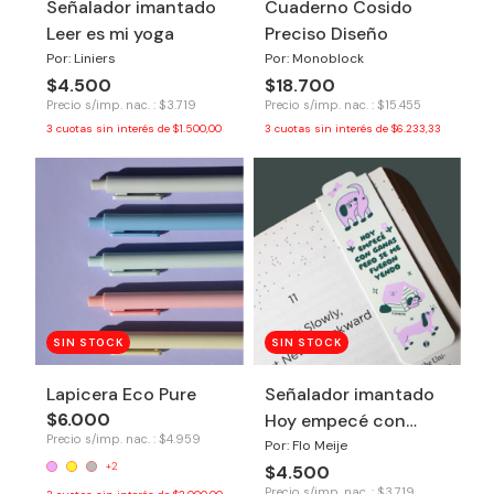
Señalador imantado
Cuaderno Cosido
Leer es mi yoga
Preciso Diseño
Por: Liniers
Por: Monoblock
$4.500
$18.700
Precio s/imp. nac. : $3.719
Precio s/imp. nac. : $15.455
3
cuotas sin interés de
$1.500,00
3
cuotas sin interés de
$6.233,33
SIN STOCK
SIN STOCK
Lapicera Eco Pure
Señalador imantado
$6.000
Hoy empecé con
Precio s/imp. nac. : $4.959
ganas
Por: Flo Meije
+2
$4.500
Precio s/imp. nac. : $3.719