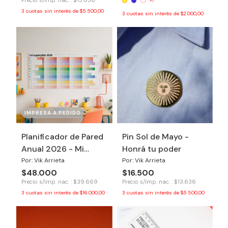
Precio s/imp. nac. : $13.636
+7
3
cuotas sin interés de
$5.500,00
3
cuotas sin interés de
$2.000,00
IMPRESA A PEDIDO
Planificador de Pared
Pin Sol de Mayo -
Anual 2026 - Mi
Honrá tu poder
Super Plan
Por: Vik Arrieta
Por: Vik Arrieta
$48.000
$16.500
Precio s/imp. nac. : $39.669
Precio s/imp. nac. : $13.636
3
cuotas sin interés de
$16.000,00
3
cuotas sin interés de
$5.500,00