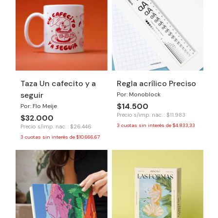
Taza Un cafecito y a
Regla acrílico Preciso
seguir
Por: Monoblock
$14.500
Por: Flo Meije
Precio s/imp. nac. : $11.983
$32.000
3
cuotas sin interés de
$4.833,33
Precio s/imp. nac. : $26.446
3
cuotas sin interés de
$10.666,67