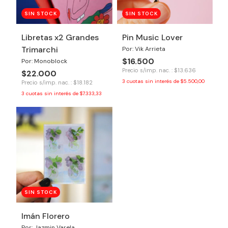
SIN STOCK
SIN STOCK
Libretas x2 Grandes
Pin Music Lover
Trimarchi
Por: Vik Arrieta
$16.500
Por: Monoblock
Precio s/imp. nac. : $13.636
$22.000
3
cuotas sin interés de
$5.500,00
Precio s/imp. nac. : $18.182
3
cuotas sin interés de
$7.333,33
SIN STOCK
Imán Florero
Por: Jazmin Varela