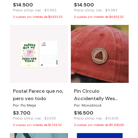
$14.500
$14.500
Precio s/imp. nac. : $11.983
Precio s/imp. nac. : $11.983
3
cuotas sin interés de
$4.833,33
3
cuotas sin interés de
$4.833,33
Postal Parece que no,
Pin Círculo
pero veo todo
Accidentally Wes
Anderson
Por: Flo Meije
Por: Monoblock
$3.700
$16.500
Precio s/imp. nac. : $3.058
Precio s/imp. nac. : $13.636
3
cuotas sin interés de
$1.233,33
3
cuotas sin interés de
$5.500,00