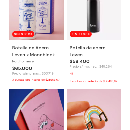
SIN STOCK
SIN STOCK
Botella de Acero
Botella de acero
Leven x Monoblock -
Leven
$58.400
Buenos Aires
Por: flo meije
Precio s/imp. nac. : $48.264
$65.000
Precio s/imp. nac. : $53.719
+8
3
cuotas sin interés de
$21.666,67
3
cuotas sin interés de
$19.466,67