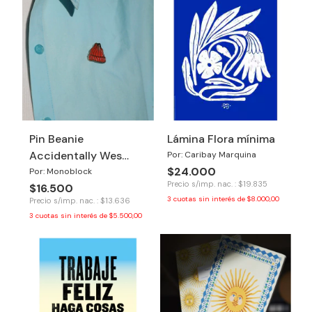
Pin Beanie
Lámina Flora mínima
Accidentally Wes
Por: Caribay Marquina
$24.000
Anderson
Por: Monoblock
Precio s/imp. nac. : $19.835
$16.500
3
cuotas sin interés de
$8.000,00
Precio s/imp. nac. : $13.636
3
cuotas sin interés de
$5.500,00