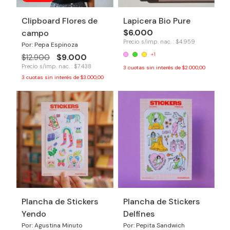
Clipboard Flores de
Lapicera Bio Pure
$6.000
campo
Precio s/imp. nac. : $4.959
Por: Pepa Espinoza
+1
$9.000
$12.900
Precio s/imp. nac. : $7.438
3
cuotas sin interés de
$2.000,00
3
cuotas sin interés de
$3.000,00
Plancha de Stickers
Plancha de Stickers
Yendo
Delfines
Por: Agustina Minuto
Por: Pepita Sandwich