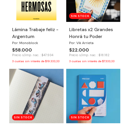
SIN STOCK
Lámina Trabaje feliz -
Libretas x2 Grandes
Argentum
Honrá tu Poder
Por: Monoblock
Por: Vik Arrieta
$58.000
$22.000
Precio s/imp. nac. : $47.934
Precio s/imp. nac. : $18.182
3
cuotas sin interés de
$19.333,33
3
cuotas sin interés de
$7.333,33
SIN STOCK
SIN STOCK