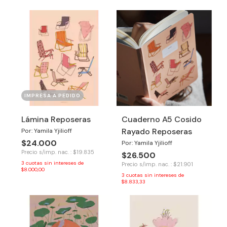
IMPRESA A PEDIDO
Lámina Reposeras
Cuaderno A5 Cosido
Rayado Reposeras
Por: Yamila Yjilioff
$24.000
Por: Yamila Yjilioff
Precio s/imp. nac. : $19.835
$26.500
3
cuotas sin intereses de
Precio s/imp. nac. : $21.901
$8.000,00
3
cuotas sin intereses de
$8.833,33