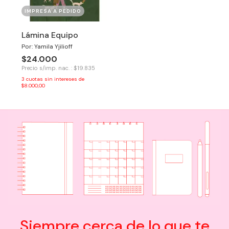
IMPRESA A PEDIDO
Lámina Equipo
Por: Yamila Yjilioff
$24.000
Precio s/imp. nac. : $19.835
3
cuotas sin intereses de
$8.000,00
Siempre cerca de lo que te