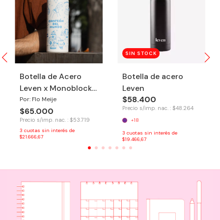
SIN STOCK
Botella de Acero
Botella de acero
Leven x Monoblock -
Leven
$58.400
Argentina Campeón
Por: Flo Meije
Precio s/imp. nac. : $48.264
$65.000
Precio s/imp. nac. : $53.719
+18
3
cuotas sin interés de
3
cuotas sin interés de
$21.666,67
$19.466,67