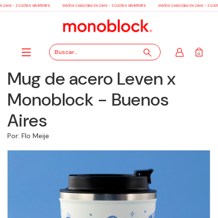
24HS - 3 CUOTAS SIN INTERÉS
ENVÍOS CABA/GBA EN 24HS - 3 CUOTAS SIN INTERÉS
ENVÍOS CABA/GBA EN 24HS - 3 CUOTAS
0
Mug de acero Leven x
Monoblock - Buenos
Aires
Por: Flo Meije