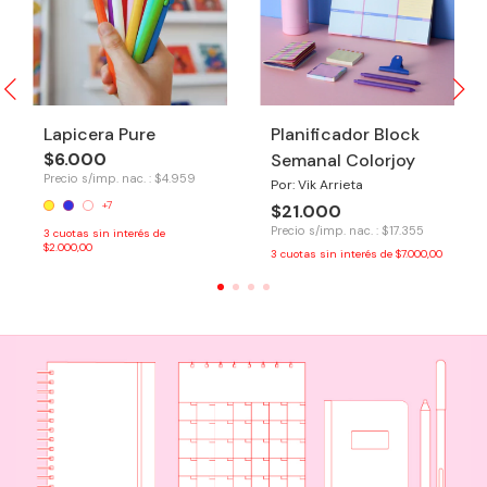
Lapicera Pure
Planificador Block
$6.000
Semanal Colorjoy
Precio s/imp. nac. : $4.959
Por: Vik Arrieta
+7
$21.000
Precio s/imp. nac. : $17.355
3
cuotas sin interés de
$2.000,00
3
cuotas sin interés de
$7.000,00