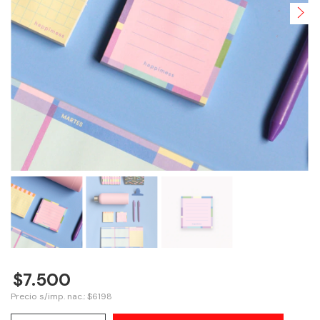
$7.500
Precio s/imp. nac.: $6198