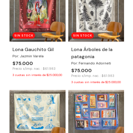
SIN STOCK
SIN STOCK
Lona Gauchito Gil
Lona Árboles de la
patagonia
Por: Jazmin Varela
$75.000
Por: Fernando Adorneti
Precio s/imp. nac. : $61.983
$75.000
3
cuotas sin interés de
$25.000,00
Precio s/imp. nac. : $61.983
3
cuotas sin interés de
$25.000,00