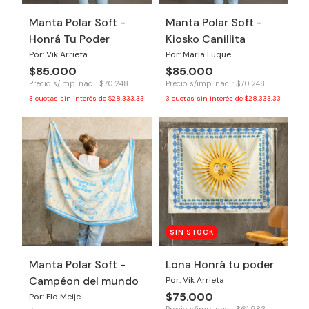
Manta Polar Soft -
Manta Polar Soft -
Honrá Tu Poder
Kiosko Canillita
Por: Vik Arrieta
Por: Maria Luque
$85.000
$85.000
Precio s/imp. nac. : $70.248
Precio s/imp. nac. : $70.248
3
cuotas sin interés de
$28.333,33
3
cuotas sin interés de
$28.333,33
SIN STOCK
Manta Polar Soft -
Lona Honrá tu poder
Campéon del mundo
Por: Vik Arrieta
$75.000
Por: Flo Meije