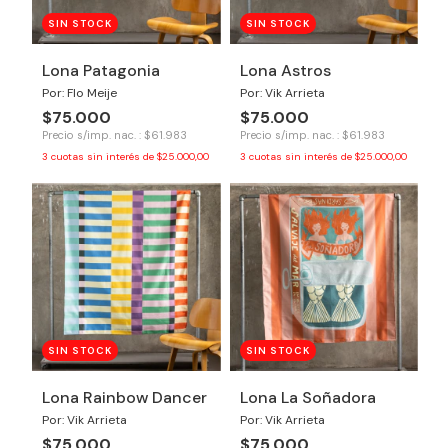
SIN STOCK
SIN STOCK
Lona Patagonia
Lona Astros
Por: Flo Meije
Por: Vik Arrieta
$75.000
$75.000
Precio s/imp. nac. : $61.983
Precio s/imp. nac. : $61.983
3
cuotas sin interés de
$25.000,00
3
cuotas sin interés de
$25.000,00
SIN STOCK
SIN STOCK
Lona Rainbow Dancer
Lona La Soñadora
Por: Vik Arrieta
Por: Vik Arrieta
$75.000
$75.000