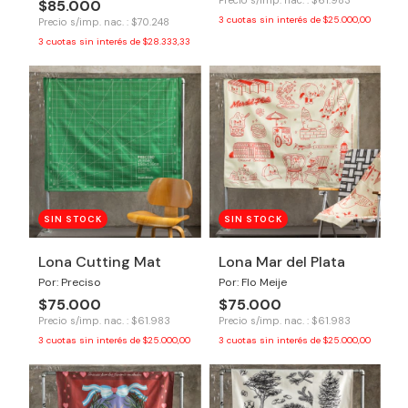
Precio s/imp. nac. : $61.983
$85.000
3
cuotas sin interés de
$25.000,00
Precio s/imp. nac. : $70.248
3
cuotas sin interés de
$28.333,33
SIN STOCK
SIN STOCK
Lona Cutting Mat
Lona Mar del Plata
Por: Preciso
Por: Flo Meije
$75.000
$75.000
Precio s/imp. nac. : $61.983
Precio s/imp. nac. : $61.983
3
cuotas sin interés de
$25.000,00
3
cuotas sin interés de
$25.000,00