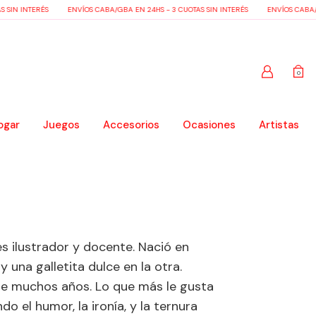
 SIN INTERÉS
ENVÍOS CABA/GBA EN 24HS - 3 CUOTAS SIN INTERÉS
ENVÍOS CABA/G
0
ogar
Juegos
Accesorios
Ocasiones
Artistas
s ilustrador y docente. Nació en
 una galletita dulce en la otra.
nte muchos años. Lo que más le gusta
o el humor, la ironía, y la ternura