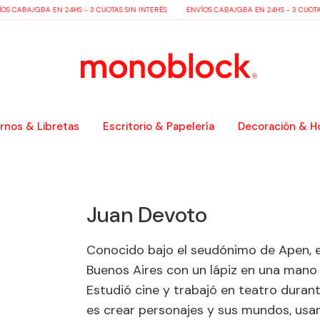
S CABA/GBA EN 24HS - 3 CUOTAS SIN INTERÉS
ENVÍOS CABA/GBA EN 24HS - 3 CUOTAS
nos & Libretas
Escritorio & Papelería
Decoración & H
Juan Devoto
Conocido bajo el seudónimo de Apen, e
Buenos Aires con un lápiz en una mano y
Estudió cine y trabajó en teatro dura
es crear personajes y sus mundos, usand