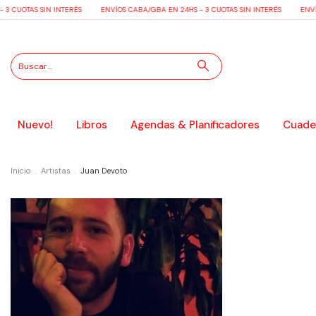
3 CUOTAS SIN INTERÉS
ENVÍOS CABA/GBA EN 24HS - 3 CUOTAS SIN INTERÉS
ENVÍO
Nuevo!
Libros
Agendas & Planificadores
Cuader
Inicio
.
Artistas
.
Juan Devoto