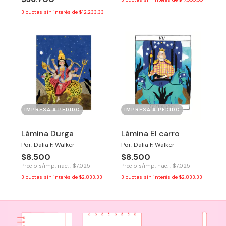
3
cuotas sin interés de
$12.233,33
IMPRESA A PEDIDO
IMPRESA A PEDIDO
Lámina Durga
Lámina El carro
Por: Dalia F. Walker
Por: Dalia F. Walker
$8.500
$8.500
Precio s/imp. nac. : $7.025
Precio s/imp. nac. : $7.025
3
cuotas sin interés de
$2.833,33
3
cuotas sin interés de
$2.833,33