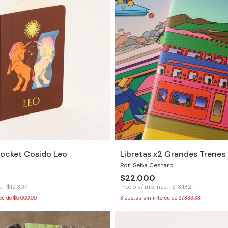
ocket Cosido Leo
Libretas x2 Grandes Trenes
Por: Seba Cestaro
$22.000
. : $12.397
Precio s/imp. nac. : $18.182
rés de
$5.000,00
3
cuotas sin interés de
$7.333,33