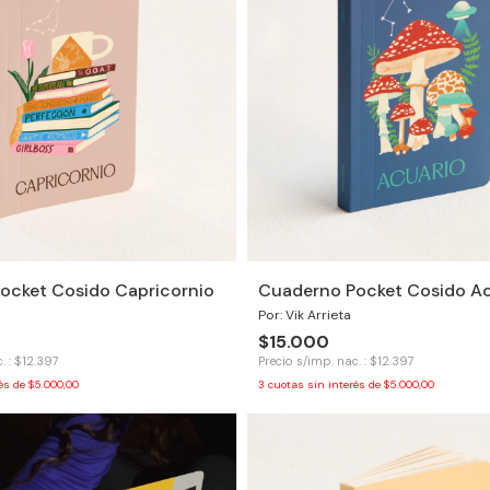
ocket Cosido Capricornio
Cuaderno Pocket Cosido Ac
Por: Vik Arrieta
$15.000
. : $12.397
Precio s/imp. nac. : $12.397
rés de
$5.000,00
3
cuotas sin interés de
$5.000,00