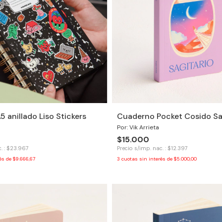
 anillado Liso Stickers
Cuaderno Pocket Cosido Sa
Por: Vik Arrieta
$15.000
. : $23.967
Precio s/imp. nac. : $12.397
rés de
$9.666,67
3
cuotas sin interés de
$5.000,00