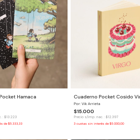
2 Pocket Hamaca
Cuaderno Pocket Cosido Vi
Por: Vik Arrieta
$15.000
. : $13.223
Precio s/imp. nac. : $12.397
rés de
$5.333,33
3
cuotas sin interés de
$5.000,00