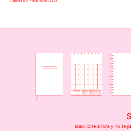
3
cuotas sin interés de
$5.333,33
S
suscribite ahora y no te 