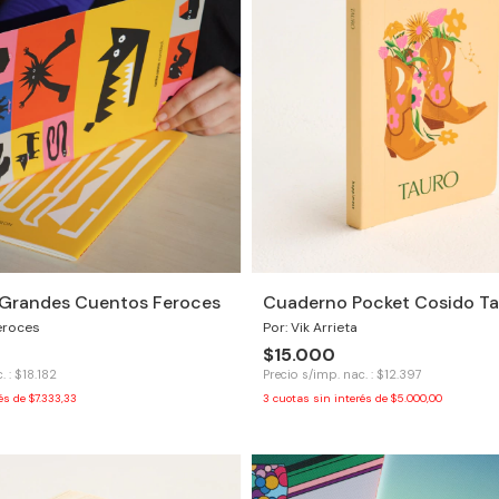
2 Grandes Cuentos Feroces
Cuaderno Pocket Cosido Ta
eroces
Por: Vik Arrieta
$15.000
. : $18.182
Precio s/imp. nac. : $12.397
rés de
$7.333,33
3
cuotas sin interés de
$5.000,00