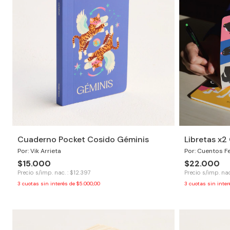
Cuaderno Pocket Cosido Géminis
Libretas x
Por: Vik Arrieta
Por: Cuentos F
$15.000
$22.000
Precio s/imp. nac. : $12.397
Precio s/imp. nac
3
cuotas sin interés de
$5.000,00
3
cuotas sin inte