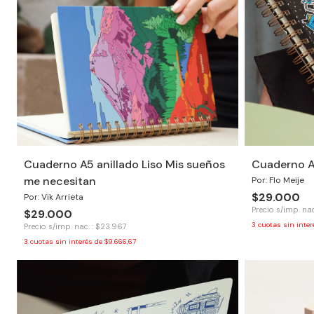
Cuaderno A5 anillado Liso Mis sueños
Cuaderno A5
me necesitan
Por: Flo Meije
$29.000
Por: Vik Arrieta
Precio s/imp. nac
$29.000
3
cuotas sin inte
Precio s/imp. nac. : $23.967
3
cuotas sin interés de
$9.666,67