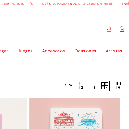
AS SIN INTERÉS
ENVÍOS CABA/GBA EN 24HS - 3 CUOTAS SIN INTERÉS
ENVÍOS CABA
0
ogar
Juegos
Accesorios
Ocasiones
Artistas