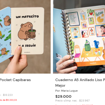
 Pocket Capibaras
Cuaderno A5 Anillado Liso P
Mejor
Por: Maria Luque
. : $13.223
$29.000
rés de
$5.333,33
Precio s/imp. nac. : $23.967