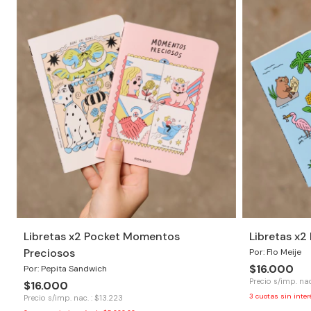
Libretas x2 Pocket Momentos
Libretas x2
Preciosos
Por: Flo Meije
$16.000
Por: Pepita Sandwich
Precio s/imp. nac
$16.000
3
cuotas sin inte
Precio s/imp. nac. : $13.223