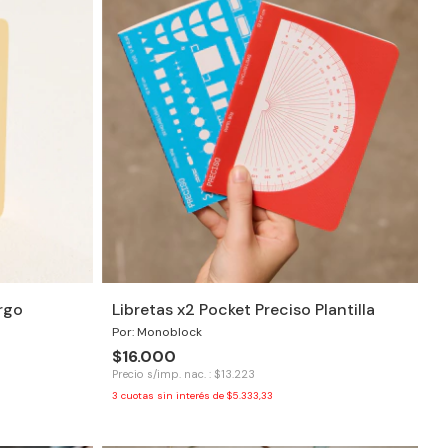
rgo
Libretas x2 Pocket Preciso Plantilla
Por: Monoblock
$16.000
Precio s/imp. nac. : $13.223
3
cuotas sin interés de
$5.333,33