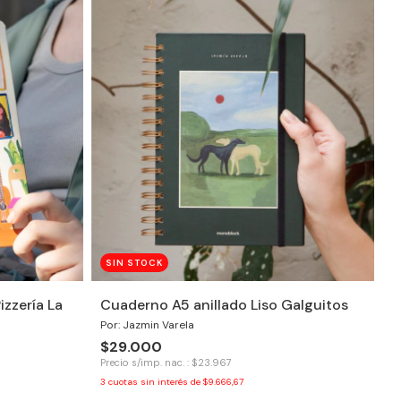
SIN STOCK
izzería La
Cuaderno A5 anillado Liso Galguitos
Por: Jazmin Varela
$29.000
Precio s/imp. nac. : $23.967
3
cuotas sin interés de
$9.666,67