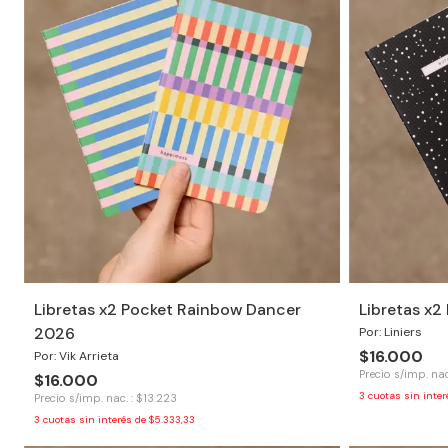
Libretas x2 Pocket Rainbow Dancer
Libretas x
2026
Por: Liniers
$16.000
Por: Vik Arrieta
Precio s/imp. nac
$16.000
3
cuotas sin inte
Precio s/imp. nac. : $13.223
3
cuotas sin interés de
$5.333,33