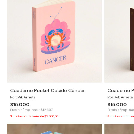
Cuaderno Pocket Cosido Cáncer
Cuaderno P
Por: Vik Arrieta
Por: Vik Arrieta
$15.000
$15.000
Precio s/imp. nac. : $12.397
Precio s/imp. nac
3
cuotas sin interés de
$5.000,00
3
cuotas sin inte