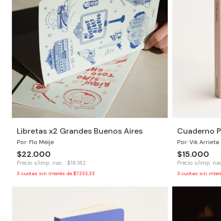
Libretas x2 Grandes Buenos Aires
Cuaderno P
Por: Flo Meije
Por: Vik Arrieta
$22.000
$15.000
Precio s/imp. nac. : $18.182
Precio s/imp. nac
3
cuotas sin interés de
$7.333,33
3
cuotas sin inte