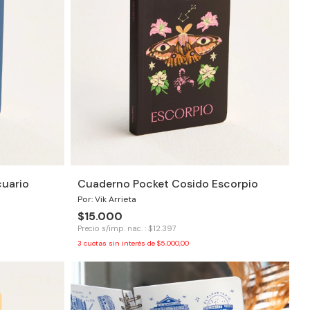
uario
Cuaderno Pocket Cosido Escorpio
Por: Vik Arrieta
$15.000
Precio s/imp. nac. : $12.397
3
cuotas sin interés de
$5.000,00