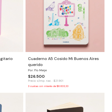
gitario
Cuaderno A5 Cosido Mi Buenos Aires
querido
Por: Flo Meije
$26.500
Precio s/imp. nac. : $21.901
3
cuotas sin interés de
$8.833,33