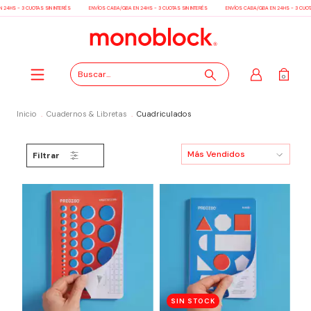
24HS - 3 CUOTAS SIN INTERÉS
ENVÍOS CABA/GBA EN 24HS - 3 CUOTAS SIN INTERÉS
ENVÍOS CABA/GBA EN 24HS - 3 CUOTA
0
Inicio
.
Cuadernos & Libretas
.
Cuadriculados
Filtrar
SIN STOCK