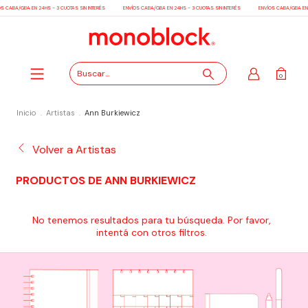
S CABA/GBA EN 24HS - 3 CUOTAS SIN INTERÉS
ENVÍOS CABA/GBA EN 24HS - 3 CUOTAS SIN INTERÉS
ENVÍOS CABA/GBA EN 
0
Inicio
.
Artistas
.
Ann Burkiewicz
Volver a Artistas
PRODUCTOS DE ANN BURKIEWICZ
No tenemos resultados para tu búsqueda. Por favor,
intentá con otros filtros.