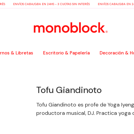
RÉS
ENVÍOS CABA/GBA EN 24HS - 3 CUOTAS SIN INTERÉS
ENVÍOS CABA/GBA EN 24H
nos & Libretas
Escritorio & Papelería
Decoración & H
Tofu Giandinoto
Tofu Giandinoto es profe de Yoga Iyeng
productora musical, DJ. Practica yoga d