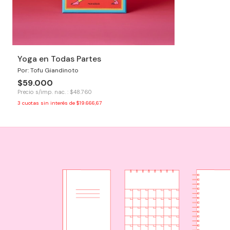
Yoga en Todas Partes
Por: Tofu Giandinoto
$59.000
Precio s/imp. nac. : $48.760
3
cuotas sin interés de
$19.666,67