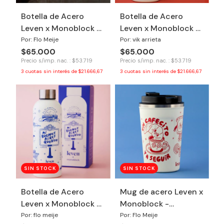
Botella de Acero
Botella de Acero
Leven x Monoblock -
Leven x Monoblock -
Argentina Campeón
Honrá tu poder
Por: Flo Meije
Por: vik arrieta
$65.000
$65.000
Precio s/imp. nac. : $53.719
Precio s/imp. nac. : $53.719
3
cuotas sin interés de
$21.666,67
3
cuotas sin interés de
$21.666,67
SIN STOCK
SIN STOCK
Botella de Acero
Mug de acero Leven x
Leven x Monoblock -
Monoblock -
Buenos Aires
Cafecito
Por: flo meije
Por: Flo Meije