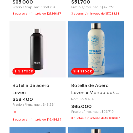
$65.000
$51.700
Precio s/imp. nac. : $53.719
Precio s/imp. nac. : $42.727
3
cuotas sin interés de
$21.666,67
3
cuotas sin interés de
$17.233,33
SIN STOCK
SIN STOCK
Botella de acero
Botella de Acero
Leven
Leven x Monoblock -
$58.400
Patagonia
Por: Flo Meije
Precio s/imp. nac. : $48.264
$65.000
Precio s/imp. nac. : $53.719
+8
3
cuotas sin interés de
$21.666,67
3
cuotas sin interés de
$19.466,67