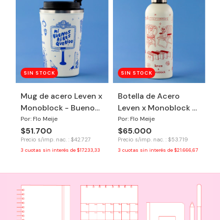
SIN STOCK
SIN STOCK
Mug de acero Leven x
Botella de Acero
Monoblock - Buenos
Leven x Monoblock -
Aires
Hola Verano
Por: Flo Meije
Por: Flo Meije
$51.700
$65.000
Precio s/imp. nac. : $42.727
Precio s/imp. nac. : $53.719
3
cuotas sin interés de
$17.233,33
3
cuotas sin interés de
$21.666,67