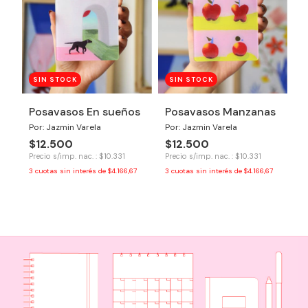
SIN STOCK
SIN STOCK
Posavasos En sueños
Posavasos Manzanas
Por: Jazmin Varela
Por: Jazmin Varela
$12.500
$12.500
Precio s/imp. nac. : $10.331
Precio s/imp. nac. : $10.331
3
cuotas sin interés de
$4.166,67
3
cuotas sin interés de
$4.166,67