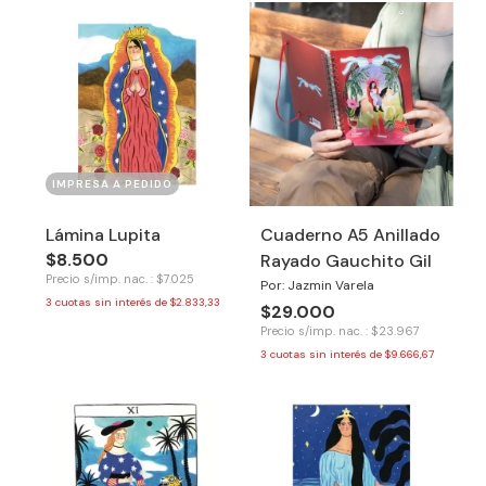
IMPRESA A PEDIDO
Lámina Lupita
Cuaderno A5 Anillado
$8.500
Rayado Gauchito Gil
Precio s/imp. nac. : $7.025
Por: Jazmin Varela
3
cuotas sin interés de
$2.833,33
$29.000
Precio s/imp. nac. : $23.967
3
cuotas sin interés de
$9.666,67