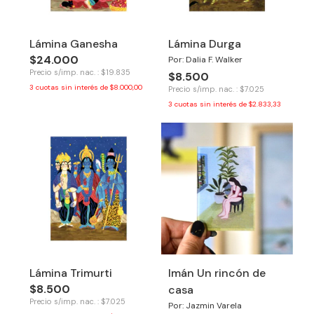
Lámina Ganesha
Lámina Durga
$24.000
Por: Dalia F. Walker
Precio s/imp. nac. : $19.835
$8.500
3
cuotas sin interés de
$8.000,00
Precio s/imp. nac. : $7.025
3
cuotas sin interés de
$2.833,33
Lámina Trimurti
Imán Un rincón de
$8.500
casa
Precio s/imp. nac. : $7.025
Por: Jazmin Varela