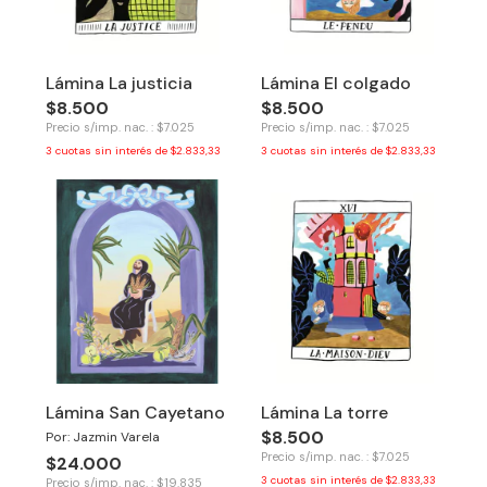
Lámina La justicia
Lámina El colgado
$8.500
$8.500
Precio s/imp. nac. : $7.025
Precio s/imp. nac. : $7.025
3
cuotas sin interés de
$2.833,33
3
cuotas sin interés de
$2.833,33
Lámina San Cayetano
Lámina La torre
$8.500
Por: Jazmin Varela
Precio s/imp. nac. : $7.025
$24.000
3
cuotas sin interés de
$2.833,33
Precio s/imp. nac. : $19.835