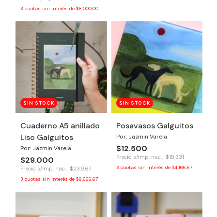
3
cuotas sin interés de
$8.000,00
SIN STOCK
SIN STOCK
Cuaderno A5 anillado
Posavasos Galguitos
Liso Galguitos
Por: Jazmin Varela
$12.500
Por: Jazmin Varela
Precio s/imp. nac. : $10.331
$29.000
3
cuotas sin interés de
$4.166,67
Precio s/imp. nac. : $23.967
3
cuotas sin interés de
$9.666,67