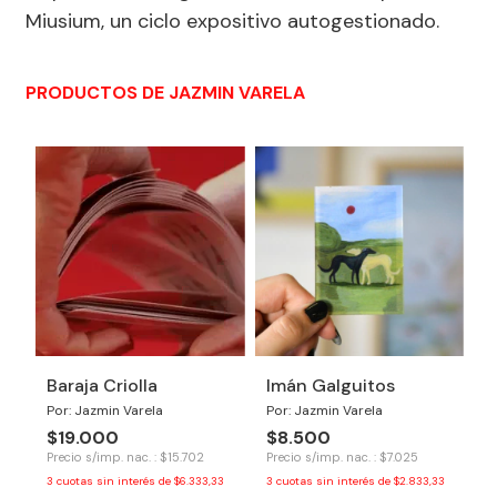
Miusium, un ciclo expositivo autogestionado.
PRODUCTOS DE JAZMIN VARELA
Baraja Criolla
Imán Galguitos
Por: Jazmin Varela
Por: Jazmin Varela
$19.000
$8.500
Precio s/imp. nac. : $15.702
Precio s/imp. nac. : $7.025
3
cuotas sin interés de
$6.333,33
3
cuotas sin interés de
$2.833,33