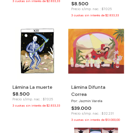
3
cuotas sin interés de
$2.833,33
$8.500
Precio s/imp. nac. : $7.025
3
cuotas sin interés de
$2.833,33
Lámina La muerte
Lámina Difunta
$8.500
Correa
Precio s/imp. nac. : $7.025
Por: Jazmin Varela
3
cuotas sin interés de
$2.833,33
$39.000
Precio s/imp. nac. : $32.231
3
cuotas sin interés de
$13.000,00