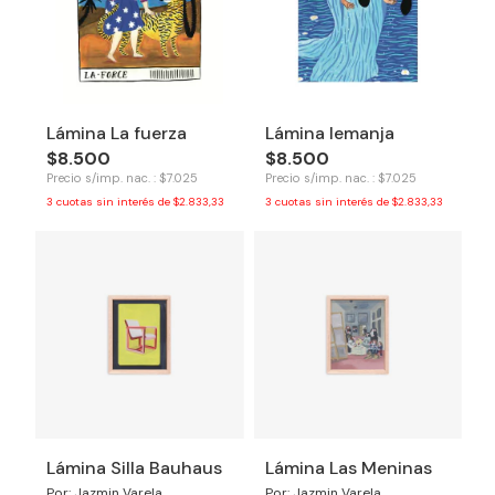
Lámina La fuerza
Lámina Iemanja
$8.500
$8.500
Precio s/imp. nac. : $7.025
Precio s/imp. nac. : $7.025
3
cuotas sin interés de
$2.833,33
3
cuotas sin interés de
$2.833,33
Lámina Silla Bauhaus
Lámina Las Meninas
Por: Jazmin Varela
Por: Jazmin Varela