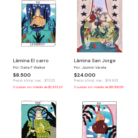
Lámina El carro
Lámina San Jorge
Por: Dalia F. Walker
Por: Jazmin Varela
$8.500
$24.000
Precio s/imp. nac. : $7.025
Precio s/imp. nac. : $19.835
3
cuotas sin interés de
$2.833,33
3
cuotas sin interés de
$8.000,00