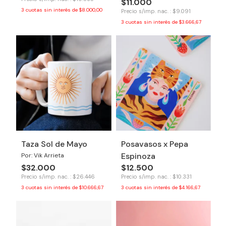
$11.000
3
cuotas sin interés de
$8.000,00
Precio s/imp. nac. : $9.091
3
cuotas sin interés de
$3.666,67
Taza Sol de Mayo
Posavasos x Pepa
Espinoza
Por: Vik Arrieta
$32.000
$12.500
Precio s/imp. nac. : $26.446
Precio s/imp. nac. : $10.331
3
cuotas sin interés de
$10.666,67
3
cuotas sin interés de
$4.166,67