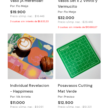
Vaso ¡A merendar!
Vasos Set x 2 Vinito y
Vermucito
Por: Flo Meije
$19.900
Por: Flo Meije
Precio s/imp. nac. : $16.446
$32.000
3
cuotas sin interés de
$6.633,33
Precio s/imp. nac. : $26.446
3
cuotas sin interés de
$10.666,67
Individual Revelacion
Posavasos Cutting
- Happimess
Mat Verde
Por: Vik Arrieta
Por: Preciso
$11.000
$12.500
Precio s/imp. nac. : $9.091
Precio s/imp. nac. : $10.331