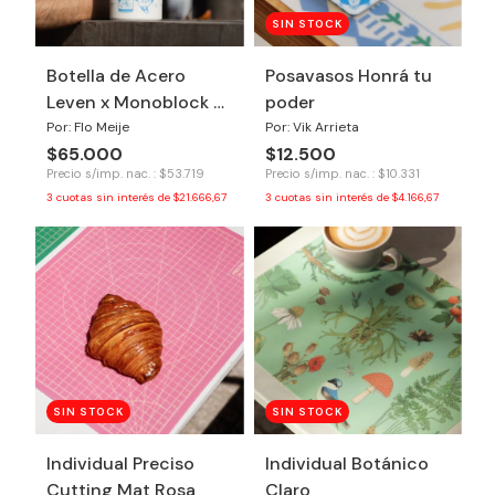
SIN STOCK
Botella de Acero
Posavasos Honrá tu
Leven x Monoblock -
poder
Argentina Campeón
Por: Flo Meije
Por: Vik Arrieta
$65.000
$12.500
Precio s/imp. nac. : $53.719
Precio s/imp. nac. : $10.331
3
cuotas sin interés de
$21.666,67
3
cuotas sin interés de
$4.166,67
SIN STOCK
SIN STOCK
Individual Preciso
Individual Botánico
Cutting Mat Rosa
Claro