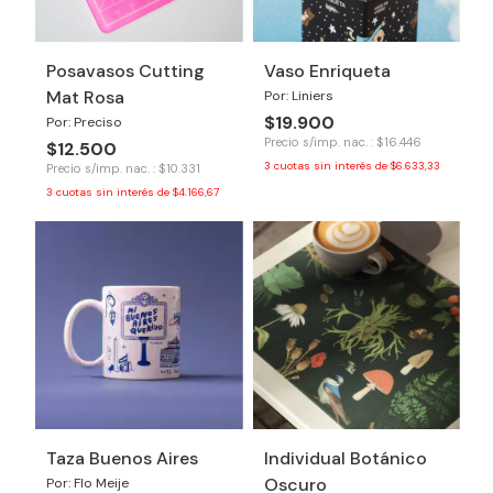
Posavasos Cutting
Vaso Enriqueta
Mat Rosa
Por: Liniers
$19.900
Por: Preciso
Precio s/imp. nac. : $16.446
$12.500
3
cuotas sin interés de
$6.633,33
Precio s/imp. nac. : $10.331
3
cuotas sin interés de
$4.166,67
Taza Buenos Aires
Individual Botánico
Oscuro
Por: Flo Meije