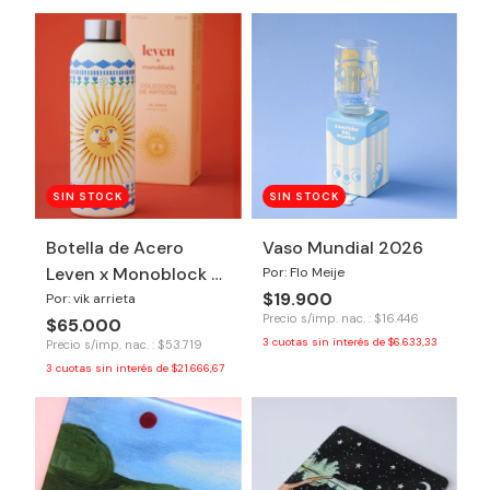
SIN STOCK
SIN STOCK
Botella de Acero
Vaso Mundial 2026
Leven x Monoblock -
Por: Flo Meije
$19.900
Honrá tu poder
Por: vik arrieta
Precio s/imp. nac. : $16.446
$65.000
3
cuotas sin interés de
$6.633,33
Precio s/imp. nac. : $53.719
3
cuotas sin interés de
$21.666,67