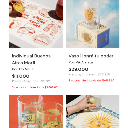
Individual Buenos
Vaso Honrá tu poder
Aires Morfi
Por: Vik Arrieta
$29.000
Por: Flo Meije
Precio s/imp. nac. : $23.967
$11.000
3
cuotas sin interés de
$9.666,67
Precio s/imp. nac. : $9.091
3
cuotas sin interés de
$3.666,67