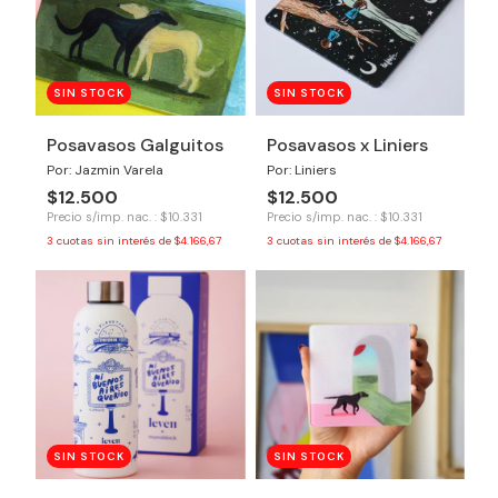
SIN STOCK
SIN STOCK
Posavasos Galguitos
Posavasos x Liniers
Por: Jazmin Varela
Por: Liniers
$12.500
$12.500
Precio s/imp. nac. : $10.331
Precio s/imp. nac. : $10.331
3
cuotas sin interés de
$4.166,67
3
cuotas sin interés de
$4.166,67
SIN STOCK
SIN STOCK