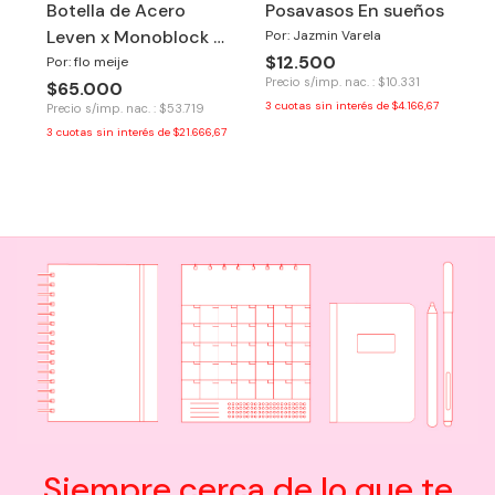
Botella de Acero
Posavasos En sueños
Leven x Monoblock -
Por: Jazmin Varela
$12.500
Buenos Aires
Por: flo meije
Precio s/imp. nac. : $10.331
$65.000
3
cuotas sin interés de
$4.166,67
Precio s/imp. nac. : $53.719
3
cuotas sin interés de
$21.666,67
Siempre cerca de lo que te