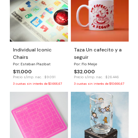
Individual Iconic
Taza Un cafecito y a
Chairs
seguir
Por: Esteban Plazibat
Por: Flo Meije
$11.000
$32.000
Precio s/imp. nac. : $9.091
Precio s/imp. nac. : $26.446
3
cuotas sin interés de
$3.666,67
3
cuotas sin interés de
$10.666,67