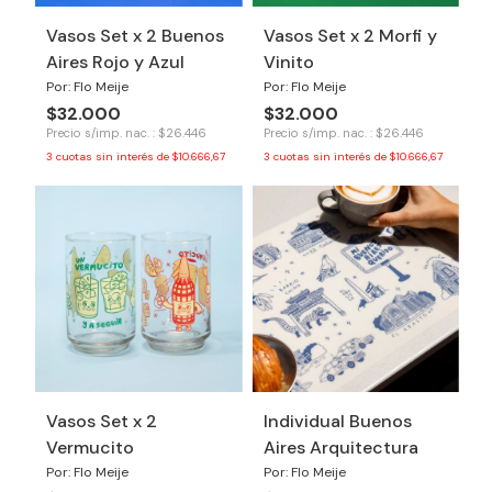
Vasos Set x 2 Buenos
Vasos Set x 2 Morfi y
Aires Rojo y Azul
Vinito
Por: Flo Meije
Por: Flo Meije
$32.000
$32.000
Precio s/imp. nac. : $26.446
Precio s/imp. nac. : $26.446
3
cuotas sin interés de
$10.666,67
3
cuotas sin interés de
$10.666,67
Vasos Set x 2
Individual Buenos
Vermucito
Aires Arquitectura
Por: Flo Meije
Por: Flo Meije