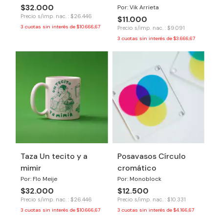
$32.000
Por: Vik Arrieta
Precio s/imp. nac. : $26.446
$11.000
3
cuotas sin interés de
$10.666,67
Precio s/imp. nac. : $9.091
3
cuotas sin interés de
$3.666,67
Taza Un tecito y a
Posavasos Círculo
mimir
cromático
Por: Flo Meije
Por: Monoblock
$32.000
$12.500
Precio s/imp. nac. : $26.446
Precio s/imp. nac. : $10.331
3
cuotas sin interés de
$10.666,67
3
cuotas sin interés de
$4.166,67