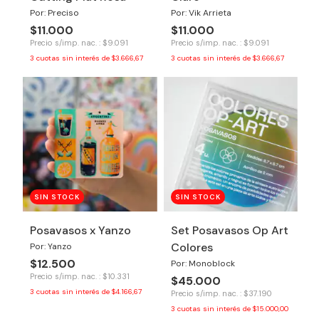
Por: Preciso
Por: Vik Arrieta
$11.000
$11.000
Precio s/imp. nac. : $9.091
Precio s/imp. nac. : $9.091
3
cuotas sin interés de
$3.666,67
3
cuotas sin interés de
$3.666,67
SIN STOCK
SIN STOCK
Posavasos x Yanzo
Set Posavasos Op Art
Colores
Por: Yanzo
$12.500
Por: Monoblock
Precio s/imp. nac. : $10.331
$45.000
3
cuotas sin interés de
$4.166,67
Precio s/imp. nac. : $37.190
3
cuotas sin interés de
$15.000,00