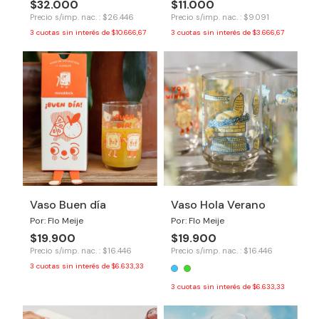
$32.000
$11.000
Precio s/imp. nac. : $26.446
Precio s/imp. nac. : $9.091
3
cuotas sin interés de
$10.666,67
3
cuotas sin interés de
$3.666,67
Vaso Buen día
Vaso Hola Verano
Por: Flo Meije
Por: Flo Meije
$19.900
$19.900
Precio s/imp. nac. : $16.446
Precio s/imp. nac. : $16.446
3
cuotas sin interés de
$6.633,33
3
cuotas sin interés de
$6.633,33