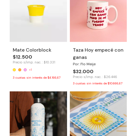
Mate Colorblock
Taza Hoy empecé con
$12.500
ganas
Precio s/imp. nac. : $10.331
Por: Flo Meije
+1
$32.000
Precio s/imp. nac. : $26.446
3
cuotas sin interés de
$4.166,67
3
cuotas sin interés de
$10.666,67