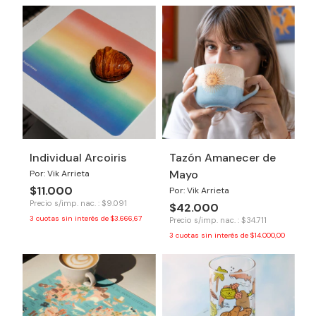
Individual Arcoiris
Tazón Amanecer de
Mayo
Por: Vik Arrieta
$11.000
Por: Vik Arrieta
Precio s/imp. nac. : $9.091
$42.000
3
cuotas sin interés de
$3.666,67
Precio s/imp. nac. : $34.711
3
cuotas sin interés de
$14.000,00