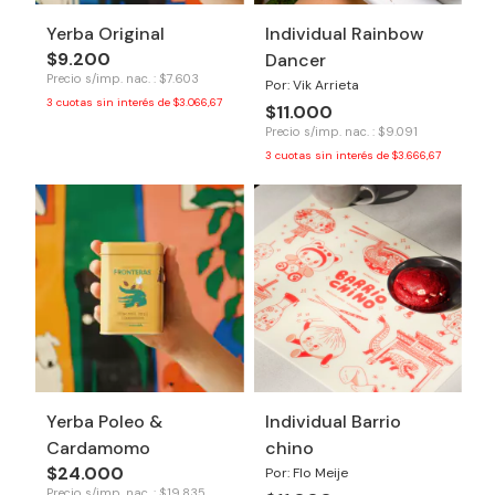
Yerba Original
Individual Rainbow
$9.200
Dancer
Precio s/imp. nac. : $7.603
Por: Vik Arrieta
3
cuotas sin interés de
$3.066,67
$11.000
Precio s/imp. nac. : $9.091
3
cuotas sin interés de
$3.666,67
Yerba Poleo &
Individual Barrio
Cardamomo
chino
$24.000
Por: Flo Meije
Precio s/imp. nac. : $19.835