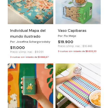
Individual Mapa del
Vaso Capibaras
mundo ilustrado
Por: Flo Meije
$19.900
Por: Josefina Schargorodsky
Precio s/imp. nac. : $16.446
$11.000
3
cuotas sin interés de
$6.633,33
Precio s/imp. nac. : $9.091
3
cuotas sin interés de
$3.666,67