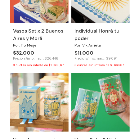
Vasos Set x 2 Buenos
Individual Honrá tu
Aires y Morfi
poder
Por: Flo Meije
Por: Vik Arrieta
$32.000
$11.000
Precio s/imp. nac. : $26.446
Precio s/imp. nac. : $9.091
3
cuotas sin interés de
$10.666,67
3
cuotas sin interés de
$3.666,67