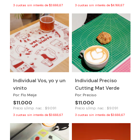
3
cuotas sin interés de
$3.666,67
3
cuotas sin interés de
$4.166,67
Individual Vos, yo y un
Individual Preciso
vinito
Cutting Mat Verde
Por: Flo Meije
Por: Preciso
$11.000
$11.000
Precio s/imp. nac. : $9.091
Precio s/imp. nac. : $9.091
3
cuotas sin interés de
$3.666,67
3
cuotas sin interés de
$3.666,67