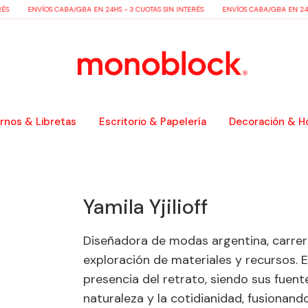
S
ENVÍOS CABA/GBA EN 24HS - 3 CUOTAS SIN INTERÉS
ENVÍOS CABA/GBA EN 24HS 
nos & Libretas
Escritorio & Papelería
Decoración & H
Yamila Yjilioff
Diseñadora de modas argentina, carrer
exploración de materiales y recursos. 
presencia del retrato, siendo sus fuente
naturaleza y la cotidianidad, fusionando