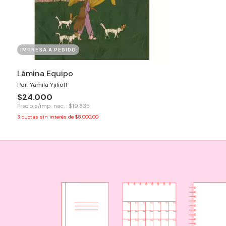
IMPRESA A PEDIDO
Lámina Equipo
Por: Yamila Yjilioff
$24.000
Precio s/imp. nac. : $19.835
3
cuotas sin interés de
$8.000,00