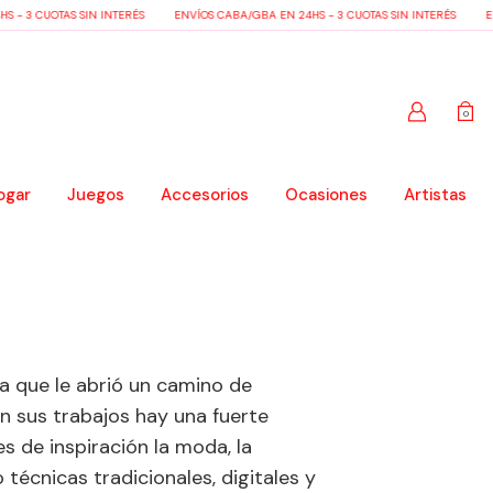
- 3 CUOTAS SIN INTERÉS
ENVÍOS CABA/GBA EN 24HS - 3 CUOTAS SIN INTERÉS
ENV
0
ogar
Juegos
Accesorios
Ocasiones
Artistas
a que le abrió un camino de
En sus trabajos hay una fuerte
s de inspiración la moda, la
 técnicas tradicionales, digitales y