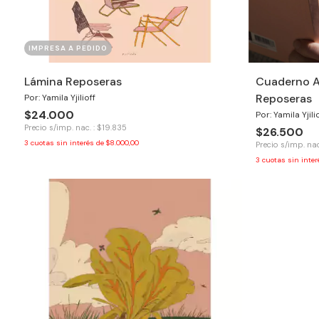
IMPRESA A PEDIDO
Lámina Reposeras
Cuaderno A
Reposeras
Por: Yamila Yjilioff
$24.000
Por: Yamila Yjili
Precio s/imp. nac. : $19.835
$26.500
3
cuotas sin interés de
$8.000,00
Precio s/imp. nac
3
cuotas sin inte