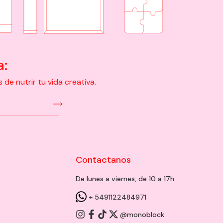
a:
e nutrir tu vida creativa.
Contactanos
De lunes a viernes, de 10 a 17h.
+ 5491122484971
@monoblock