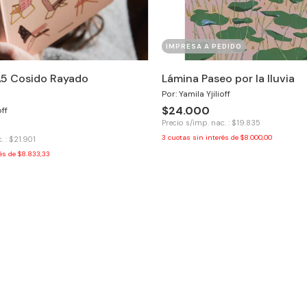
IMPRESA A PEDIDO
5 Cosido Rayado
Lámina Paseo por la lluvia
Por: Yamila Yjilioff
$24.000
off
Precio s/imp. nac. : $19.835
3
cuotas sin interés de
$8.000,00
. : $21.901
rés de
$8.833,33