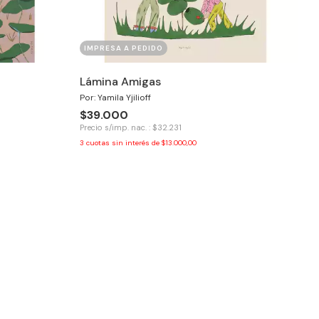
IMPRESA A PEDIDO
Lámina Amigas
Por: Yamila Yjilioff
$39.000
Precio s/imp. nac. : $32.231
3
cuotas sin interés de
$13.000,00