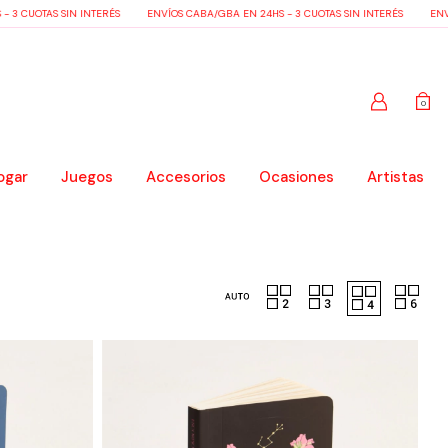
3 CUOTAS SIN INTERÉS
ENVÍOS CABA/GBA EN 24HS - 3 CUOTAS SIN INTERÉS
ENVÍO
0
ogar
Juegos
Accesorios
Ocasiones
Artistas