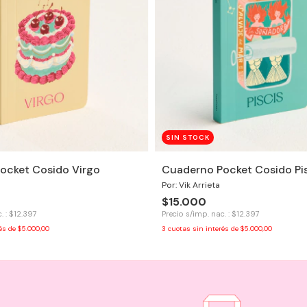
SIN STOCK
ocket Cosido Virgo
Cuaderno Pocket Cosido Pis
Por: Vik Arrieta
$15.000
. : $12.397
Precio s/imp. nac. : $12.397
rés de
$5.000,00
3
cuotas sin interés de
$5.000,00