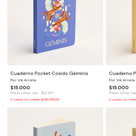
Cuaderno Pocket Cosido Géminis
Cuaderno P
Por: Vik Arrieta
Por: Vik Arrieta
$15.000
$15.000
Precio s/imp. nac. : $12.397
Precio s/imp. nac
3
cuotas sin interés de
$5.000,00
3
cuotas sin inte