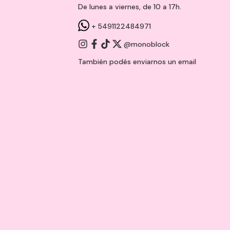
De lunes a viernes, de 10 a 17h.
+ 5491122484971
@monoblock
También podés enviarnos un
email