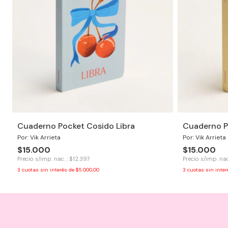
Cuaderno Pocket Cosido Libra
Cuaderno P
Por: Vik Arrieta
Por: Vik Arrieta
$15.000
$15.000
Precio s/imp. nac. : $12.397
Precio s/imp. nac
3
cuotas sin interés de
$5.000,00
3
cuotas sin inte