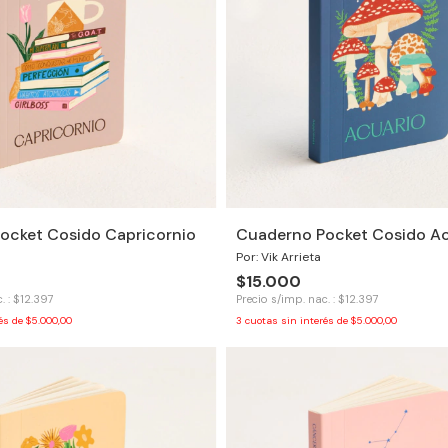
ocket Cosido Capricornio
Cuaderno Pocket Cosido Ac
Por: Vik Arrieta
$15.000
. : $12.397
Precio s/imp. nac. : $12.397
rés de
$5.000,00
3
cuotas sin interés de
$5.000,00