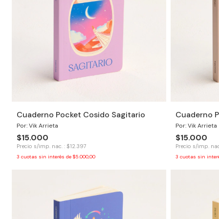
Cuaderno Pocket Cosido Sagitario
Cuaderno P
Por: Vik Arrieta
Por: Vik Arrieta
$15.000
$15.000
Precio s/imp. nac. : $12.397
Precio s/imp. nac
3
cuotas sin interés de
$5.000,00
3
cuotas sin inte