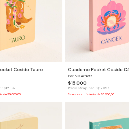
ocket Cosido Tauro
Cuaderno Pocket Cosido C
Por: Vik Arrieta
$15.000
. : $12.397
Precio s/imp. nac. : $12.397
rés de
$5.000,00
3
cuotas sin interés de
$5.000,00