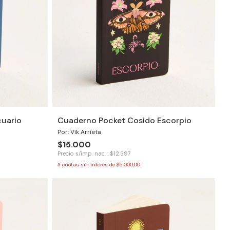
uario
Cuaderno Pocket Cosido Escorpio
Por: Vik Arrieta
$15.000
Precio s/imp. nac. : $12.397
3
cuotas sin interés de
$5.000,00