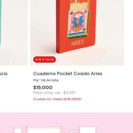
SIN STOCK
cis
Cuaderno Pocket Cosido Aries
Por: Vik Arrieta
$15.000
Precio s/imp. nac. : $12.397
3
cuotas sin interés de
$5.000,00