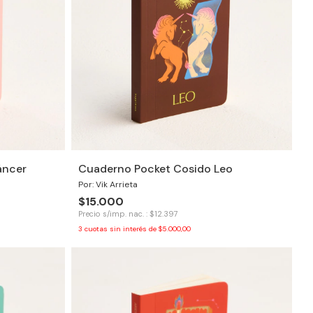
áncer
Cuaderno Pocket Cosido Leo
Por: Vik Arrieta
$15.000
Precio s/imp. nac. : $12.397
3
cuotas sin interés de
$5.000,00