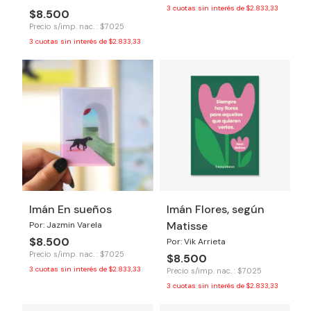
3
cuotas sin interés de
$2.833,33
$8.500
Precio s/imp. nac. : $7.025
3
cuotas sin interés de
$2.833,33
Imán En sueños
Imán Flores, según
Matisse
Por: Jazmin Varela
$8.500
Por: Vik Arrieta
Precio s/imp. nac. : $7.025
$8.500
3
cuotas sin interés de
$2.833,33
Precio s/imp. nac. : $7.025
3
cuotas sin interés de
$2.833,33