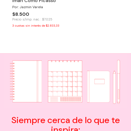
Imán Como Picasso
Por: Jazmin Varela
$8.500
Precio s/imp. nac. : $7.025
3
cuotas sin interés de
$2.833,33
Siempre cerca de lo que te
inspira: