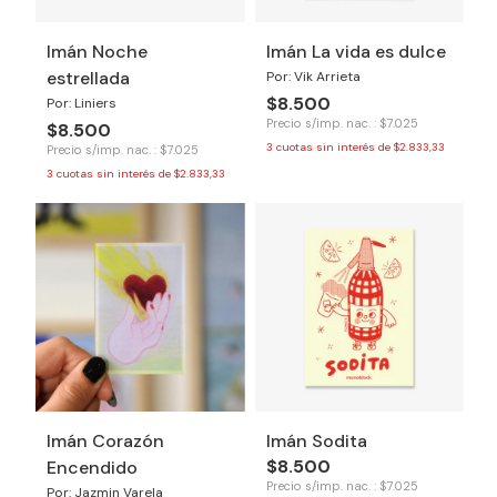
Imán Noche
Imán La vida es dulce
estrellada
Por: Vik Arrieta
$8.500
Por: Liniers
Precio s/imp. nac. : $7.025
$8.500
3
cuotas sin interés de
$2.833,33
Precio s/imp. nac. : $7.025
3
cuotas sin interés de
$2.833,33
Imán Corazón
Imán Sodita
$8.500
Encendido
Precio s/imp. nac. : $7.025
Por: Jazmin Varela