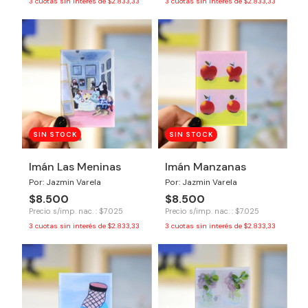
3
cuotas sin interés de
$2.833,33
3
cuotas sin interés de
$2.833,33
SIN STOCK
SIN STOCK
Imán Las Meninas
Imán Manzanas
Por: Jazmin Varela
Por: Jazmin Varela
$8.500
$8.500
Precio s/imp. nac. : $7.025
Precio s/imp. nac. : $7.025
3
cuotas sin interés de
$2.833,33
3
cuotas sin interés de
$2.833,33