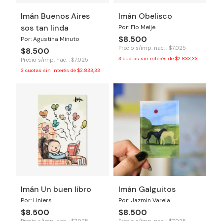
Imán Buenos Aires
Imán Obelisco
sos tan linda
Por: Flo Meije
$8.500
Por: Agustina Minuto
Precio s/imp. nac. : $7.025
$8.500
3
cuotas sin interés de
$2.833,33
Precio s/imp. nac. : $7.025
3
cuotas sin interés de
$2.833,33
Imán Un buen libro
Imán Galguitos
Por: Liniers
Por: Jazmin Varela
$8.500
$8.500