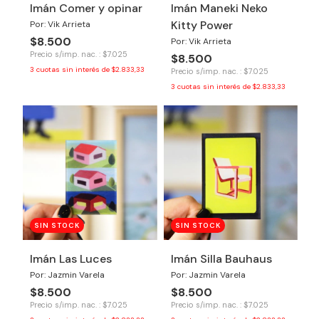
Imán Comer y opinar
Imán Maneki Neko
Kitty Power
Por: Vik Arrieta
$8.500
Por: Vik Arrieta
Precio s/imp. nac. : $7.025
$8.500
3
cuotas sin interés de
$2.833,33
Precio s/imp. nac. : $7.025
3
cuotas sin interés de
$2.833,33
SIN STOCK
SIN STOCK
Imán Las Luces
Imán Silla Bauhaus
Por: Jazmin Varela
Por: Jazmin Varela
$8.500
$8.500
Precio s/imp. nac. : $7.025
Precio s/imp. nac. : $7.025