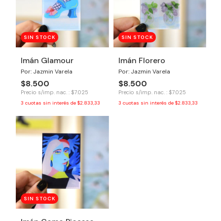
SIN STOCK
SIN STOCK
Imán Glamour
Imán Florero
Por: Jazmin Varela
Por: Jazmin Varela
$8.500
$8.500
Precio s/imp. nac. : $7.025
Precio s/imp. nac. : $7.025
3
cuotas sin interés de
$2.833,33
3
cuotas sin interés de
$2.833,33
SIN STOCK