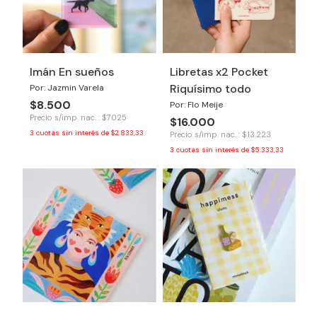
Imán En sueños
Libretas x2 Pocket
Riquísimo todo
Por: Jazmin Varela
$8.500
Por: Flo Meije
Precio s/imp. nac. : $7.025
$16.000
3
cuotas sin interés de
$2.833,33
Precio s/imp. nac. : $13.223
3
cuotas sin interés de
$5.333,33