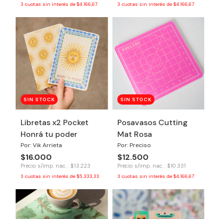
3
cuotas sin interés de
$4.166,67
3
cuotas sin interés de
$4.166,67
SIN STOCK
SIN STOCK
Libretas x2 Pocket
Posavasos Cutting
Honrá tu poder
Mat Rosa
Por: Vik Arrieta
Por: Preciso
$16.000
$12.500
Precio s/imp. nac. : $13.223
Precio s/imp. nac. : $10.331
3
cuotas sin interés de
$5.333,33
3
cuotas sin interés de
$4.166,67