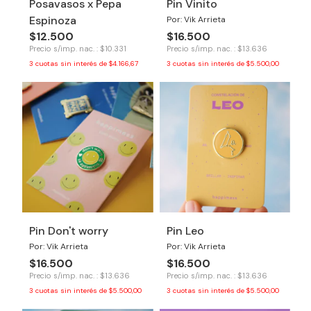
Posavasos x Pepa
Pin Vinito
Espinoza
Por: Vik Arrieta
$12.500
$16.500
Precio s/imp. nac. : $10.331
Precio s/imp. nac. : $13.636
3
cuotas sin interés de
$4.166,67
3
cuotas sin interés de
$5.500,00
Pin Don't worry
Pin Leo
Por: Vik Arrieta
Por: Vik Arrieta
$16.500
$16.500
Precio s/imp. nac. : $13.636
Precio s/imp. nac. : $13.636
3
cuotas sin interés de
$5.500,00
3
cuotas sin interés de
$5.500,00