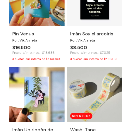
Pin Venus
Imán Soy el arcoíris
Por: Vik Arrieta
Por: Vik Arrieta
$16.500
$8.500
Precio s/imp. nac. : $13.636
Precio s/imp. nac. : $7.025
3
cuotas sin interés de
$5.500,00
3
cuotas sin interés de
$2.833,33
SIN STOCK
Imán Un rincón de
Washi Tape