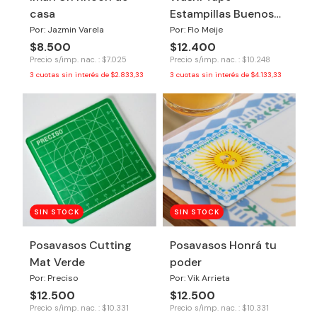
casa
Estampillas Buenos
Aires
Por: Jazmin Varela
Por: Flo Meije
$8.500
$12.400
Precio s/imp. nac. : $7.025
Precio s/imp. nac. : $10.248
3
cuotas sin interés de
$2.833,33
3
cuotas sin interés de
$4.133,33
SIN STOCK
SIN STOCK
Posavasos Cutting
Posavasos Honrá tu
Mat Verde
poder
Por: Preciso
Por: Vik Arrieta
$12.500
$12.500
Precio s/imp. nac. : $10.331
Precio s/imp. nac. : $10.331