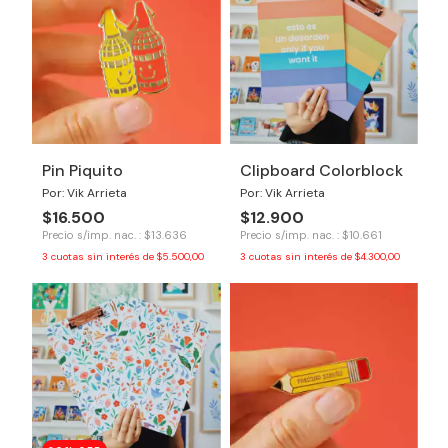
Pin Piquito
Clipboard Colorblock
Por: Vik Arrieta
Por: Vik Arrieta
$16.500
$12.900
Precio s/imp. nac. : $13.636
Precio s/imp. nac. : $10.661
3
cuotas sin interés de
$5.500,00
3
cuotas sin interés de
$4.300,00