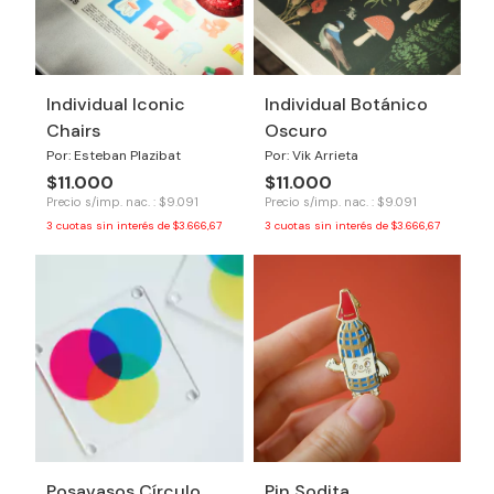
Individual Iconic
Individual Botánico
Chairs
Oscuro
Por: Esteban Plazibat
Por: Vik Arrieta
$11.000
$11.000
Precio s/imp. nac. : $9.091
Precio s/imp. nac. : $9.091
3
cuotas sin interés de
$3.666,67
3
cuotas sin interés de
$3.666,67
Posavasos Círculo
Pin Sodita