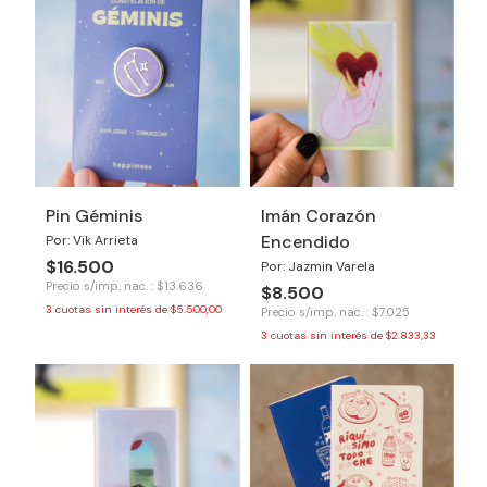
Pin Géminis
Imán Corazón
Encendido
Por: Vik Arrieta
$16.500
Por: Jazmin Varela
Precio s/imp. nac. : $13.636
$8.500
3
cuotas sin interés de
$5.500,00
Precio s/imp. nac. : $7.025
3
cuotas sin interés de
$2.833,33