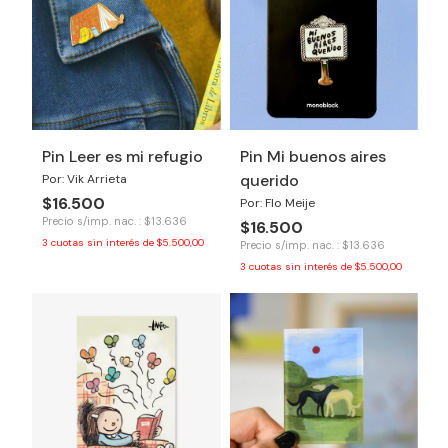
Pin Leer es mi refugio
Pin Mi buenos aires
querido
Por: Vik Arrieta
$16.500
Por: Flo Meije
Precio s/imp. nac. : $13.636
$16.500
3
cuotas sin interés de
$5.500,00
Precio s/imp. nac. : $13.636
3
cuotas sin interés de
$5.500,00