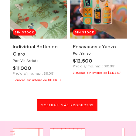
SIN STOCK
SIN STOCK
Individual Botánico
Posavasos x Yanzo
Claro
Por: Yanzo
$12.500
Por: Vik Arrieta
Precio s/imp. nac. : $10.331
$11.000
3
cuotas sin interés de
$4.166,67
Precio s/imp. nac. : $9.091
3
cuotas sin interés de
$3.666,67
MOSTRAR MÁS PRODUCTOS