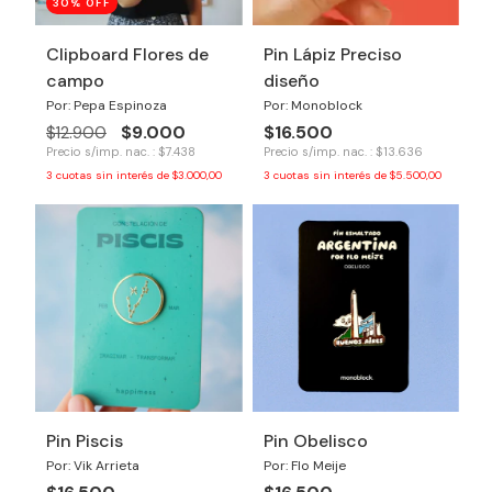
30
% OFF
Clipboard Flores de
Pin Lápiz Preciso
campo
diseño
Por: Pepa Espinoza
Por: Monoblock
$9.000
$16.500
$12.900
Precio s/imp. nac. : $7.438
Precio s/imp. nac. : $13.636
3
cuotas sin interés de
$3.000,00
3
cuotas sin interés de
$5.500,00
Pin Piscis
Pin Obelisco
Por: Vik Arrieta
Por: Flo Meije