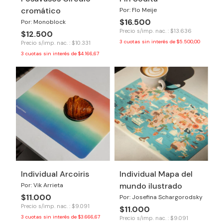
cromático
Por: Flo Meije
$16.500
Por: Monoblock
Precio s/imp. nac. : $13.636
$12.500
3
cuotas sin interés de
$5.500,00
Precio s/imp. nac. : $10.331
3
cuotas sin interés de
$4.166,67
Individual Arcoiris
Individual Mapa del
mundo ilustrado
Por: Vik Arrieta
$11.000
Por: Josefina Schargorodsky
Precio s/imp. nac. : $9.091
$11.000
3
cuotas sin interés de
$3.666,67
Precio s/imp. nac. : $9.091