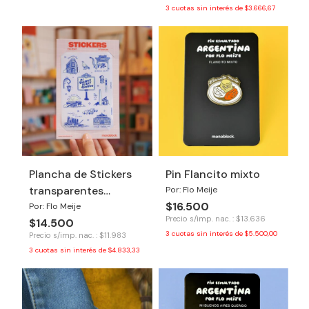
3
cuotas sin interés de
$3.666,67
Plancha de Stickers
Pin Flancito mixto
transparentes
Por: Flo Meije
$16.500
Buenos Aires
Por: Flo Meije
Precio s/imp. nac. : $13.636
$14.500
3
cuotas sin interés de
$5.500,00
Precio s/imp. nac. : $11.983
3
cuotas sin interés de
$4.833,33