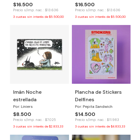
$16.500
$16.500
Precio s/imp. nac. : $13.636
Precio s/imp. nac. : $13.636
3
cuotas sin interés de
$5.500,00
3
cuotas sin interés de
$5.500,00
Imán Noche
Plancha de Stickers
estrellada
Delfines
Por: Liniers
Por: Pepita Sandwich
$8.500
$14.500
Precio s/imp. nac. : $7.025
Precio s/imp. nac. : $11.983
3
cuotas sin interés de
$2.833,33
3
cuotas sin interés de
$4.833,33