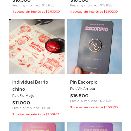
$16.500
$16.500
Precio s/imp. nac. : $13.636
Precio s/imp. nac. : $13.636
3
cuotas sin interés de
$5.500,00
3
cuotas sin interés de
$5.500,00
Individual Barrio
Pin Escorpio
chino
Por: Vik Arrieta
$16.500
Por: Flo Meije
Precio s/imp. nac. : $13.636
$11.000
3
cuotas sin interés de
$5.500,00
Precio s/imp. nac. : $9.091
3
cuotas sin interés de
$3.666,67