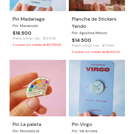
Pin Madariaga
Plancha de Stickers
Yendo
Por: Macanudo
$16.500
Por: Agustina Minuto
Precio s/imp. nac. : $13.636
$14.500
3
cuotas sin interés de
$5.500,00
Precio s/imp. nac. : $11.983
3
cuotas sin interés de
$4.833,33
Pin La paleta
Pin Virgo
Por: Monoblock
Por: Vik Arrieta