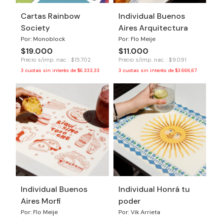
Cartas Rainbow
Individual Buenos
Society
Aires Arquitectura
Por: Monoblock
Por: Flo Meije
$19.000
$11.000
Precio s/imp. nac. : $15.702
Precio s/imp. nac. : $9.091
3
cuotas sin interés de
$6.333,33
3
cuotas sin interés de
$3.666,67
Individual Buenos
Individual Honrá tu
Aires Morfi
poder
Por: Flo Meije
Por: Vik Arrieta