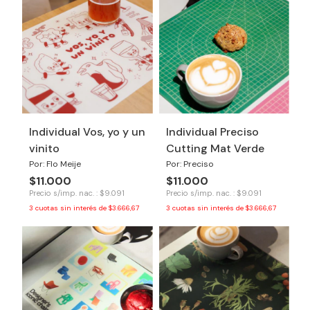
Individual Vos, yo y un
Individual Preciso
vinito
Cutting Mat Verde
Por: Flo Meije
Por: Preciso
$11.000
$11.000
Precio s/imp. nac. : $9.091
Precio s/imp. nac. : $9.091
3
cuotas sin interés de
$3.666,67
3
cuotas sin interés de
$3.666,67