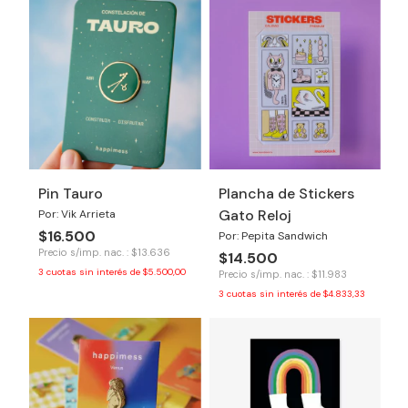
Pin Tauro
Plancha de Stickers
Gato Reloj
Por: Vik Arrieta
$16.500
Por: Pepita Sandwich
Precio s/imp. nac. : $13.636
$14.500
3
cuotas sin interés de
$5.500,00
Precio s/imp. nac. : $11.983
3
cuotas sin interés de
$4.833,33