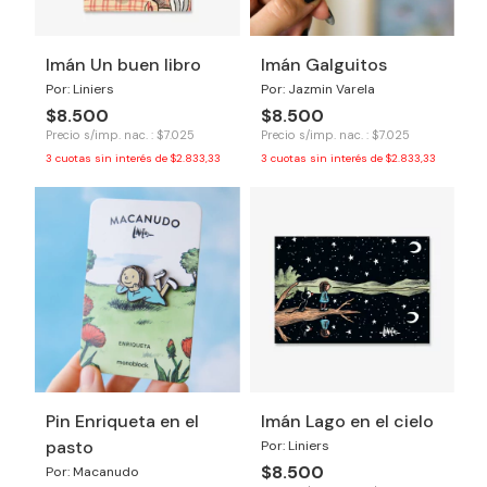
Imán Un buen libro
Imán Galguitos
Por: Liniers
Por: Jazmin Varela
$8.500
$8.500
Precio s/imp. nac. : $7.025
Precio s/imp. nac. : $7.025
3
cuotas sin interés de
$2.833,33
3
cuotas sin interés de
$2.833,33
Pin Enriqueta en el
Imán Lago en el cielo
pasto
Por: Liniers
$8.500
Por: Macanudo