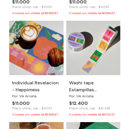
$11.000
$11.000
Precio s/imp. nac. : $9.091
Precio s/imp. nac. : $9.091
3
cuotas sin interés de
$3.666,67
3
cuotas sin interés de
$3.666,67
Individual Revelacion
Washi tape
- Happimess
Estampillas
Revelacion
Por: Vik Arrieta
Por: Vik Arrieta
$11.000
$12.400
Precio s/imp. nac. : $9.091
Precio s/imp. nac. : $10.248
3
cuotas sin interés de
$3.666,67
3
cuotas sin interés de
$4.133,33