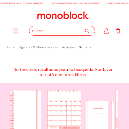
S CABA/GBA EN 24HS - 3 CUOTAS SIN INTERÉS
ENVÍOS CABA/GBA EN 24HS - 3 CUOTAS SIN INTERÉS
ENVÍOS CABA/GBA EN 2
0
Inicio
.
Agendas & Planificadores
.
Agendas
.
Semanal
No tenemos resultados para tu búsqueda. Por favor,
intentá con otros filtros.