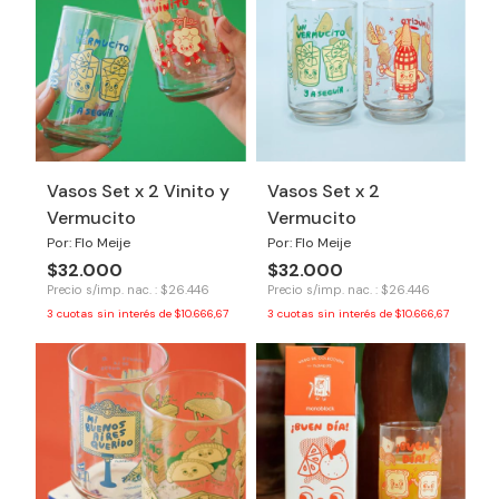
Vasos Set x 2 Vinito y
Vasos Set x 2
Vermucito
Vermucito
Por: Flo Meije
Por: Flo Meije
$32.000
$32.000
Precio s/imp. nac. : $26.446
Precio s/imp. nac. : $26.446
3
cuotas sin interés de
$10.666,67
3
cuotas sin interés de
$10.666,67