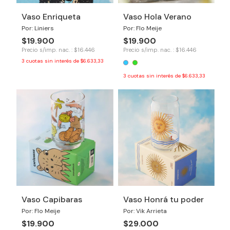
Vaso Enriqueta
Vaso Hola Verano
Por: Liniers
Por: Flo Meije
$19.900
$19.900
Precio s/imp. nac. : $16.446
Precio s/imp. nac. : $16.446
3
cuotas sin interés de
$6.633,33
3
cuotas sin interés de
$6.633,33
Vaso Capibaras
Vaso Honrá tu poder
Por: Flo Meije
Por: Vik Arrieta
$19.900
$29.000