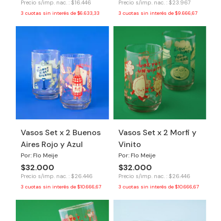
Precio s/imp. nac. : $16.446
Precio s/imp. nac. : $23.967
3
cuotas sin interés de
$6.633,33
3
cuotas sin interés de
$9.666,67
Vasos Set x 2 Buenos
Vasos Set x 2 Morfi y
Aires Rojo y Azul
Vinito
Por: Flo Meije
Por: Flo Meije
$32.000
$32.000
Precio s/imp. nac. : $26.446
Precio s/imp. nac. : $26.446
3
cuotas sin interés de
$10.666,67
3
cuotas sin interés de
$10.666,67