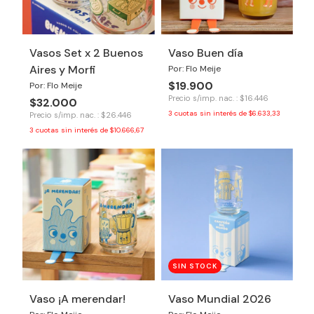
Vasos Set x 2 Buenos
Vaso Buen día
Aires y Morfi
Por: Flo Meije
$19.900
Por: Flo Meije
Precio s/imp. nac. : $16.446
$32.000
3
cuotas sin interés de
$6.633,33
Precio s/imp. nac. : $26.446
3
cuotas sin interés de
$10.666,67
SIN STOCK
Vaso ¡A merendar!
Vaso Mundial 2026