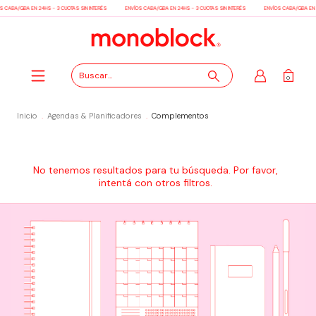
S CABA/GBA EN 24HS - 3 CUOTAS SIN INTERÉS
ENVÍOS CABA/GBA EN 24HS - 3 CUOTAS SIN INTERÉS
ENVÍOS CABA/GBA EN 2
0
Inicio
.
Agendas & Planificadores
.
Complementos
No tenemos resultados para tu búsqueda. Por favor,
intentá con otros filtros.