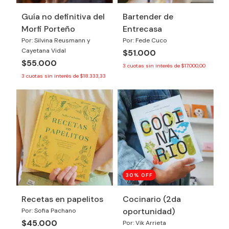
Guía no definitiva del
Bartender de
Morfi Porteño
Entrecasa
Por: Silvina Reusmann y
Por: Fede Cuco
Cayetana Vidal
$51.000
$55.000
3
cuotas sin interés de
$17.000,00
3
cuotas sin interés de
$18.333,33
30
% OFF
Recetas en papelitos
Cocinario (2da
oportunidad)
Por: Sofia Pachano
$45.000
Por: Vik Arrieta