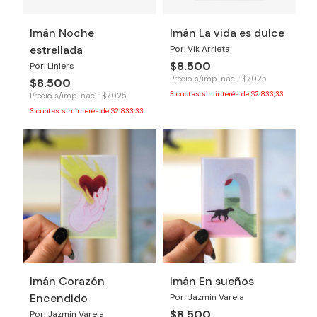
Imán Noche
Imán La vida es dulce
estrellada
Por: Vik Arrieta
$8.500
Por: Liniers
Precio s/imp. nac. : $7.025
$8.500
3
cuotas sin interés de
$2.833,33
Precio s/imp. nac. : $7.025
3
cuotas sin interés de
$2.833,33
Imán Corazón
Imán En sueños
Encendido
Por: Jazmin Varela
$8.500
Por: Jazmin Varela