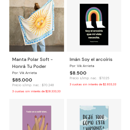
Manta Polar Soft -
Imán Soy el arcoíris
Honrá Tu Poder
Por: Vik Arrieta
$8.500
Por: Vik Arrieta
Precio s/imp. nac. : $7.025
$85.000
3
cuotas sin interés de
$2.833,33
Precio s/imp. nac. : $70.248
3
cuotas sin interés de
$28.333,33