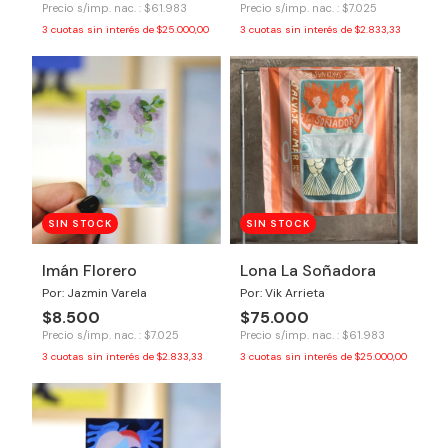
Precio s/imp. nac. : $61.983
Precio s/imp. nac. : $7.025
3
cuotas sin interés de
$25.000,00
3
cuotas sin interés de
$2.833,33
SIN STOCK
SIN STOCK
Imán Florero
Lona La Soñadora
Por: Jazmin Varela
Por: Vik Arrieta
$8.500
$75.000
Precio s/imp. nac. : $7.025
Precio s/imp. nac. : $61.983
3
cuotas sin interés de
$2.833,33
3
cuotas sin interés de
$25.000,00