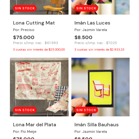
SIN STOCK
SIN STOCK
Lona Cutting Mat
Imán Las Luces
Por: Preciso
Por: Jazmin Varela
$75.000
$8.500
Precio s/imp. nac. : $61.983
Precio s/imp. nac. : $7.025
3
cuotas sin interés de
$25.000,00
3
cuotas sin interés de
$2.833,33
SIN STOCK
SIN STOCK
Lona Mar del Plata
Imán Silla Bauhaus
Por: Flo Meije
Por: Jazmin Varela