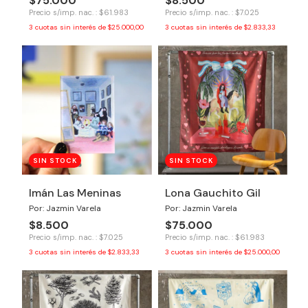
$75.000
$8.500
Precio s/imp. nac. : $61.983
Precio s/imp. nac. : $7.025
3
cuotas sin interés de
$25.000,00
3
cuotas sin interés de
$2.833,33
SIN STOCK
SIN STOCK
Imán Las Meninas
Lona Gauchito Gil
Por: Jazmin Varela
Por: Jazmin Varela
$8.500
$75.000
Precio s/imp. nac. : $7.025
Precio s/imp. nac. : $61.983
3
cuotas sin interés de
$2.833,33
3
cuotas sin interés de
$25.000,00