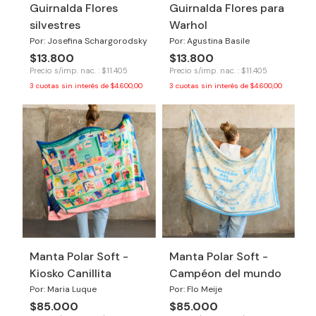
Guirnalda Flores
Guirnalda Flores para
silvestres
Warhol
Por: Josefina Schargorodsky
Por: Agustina Basile
$13.800
$13.800
Precio s/imp. nac. : $11.405
Precio s/imp. nac. : $11.405
3
cuotas sin interés de
$4.600,00
3
cuotas sin interés de
$4.600,00
Manta Polar Soft -
Manta Polar Soft -
Kiosko Canillita
Campéon del mundo
Por: Maria Luque
Por: Flo Meije
$85.000
$85.000