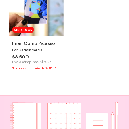
SIN STOCK
Imán Como Picasso
Por: Jazmin Varela
$8.500
Precio s/imp. nac. : $7.025
3
cuotas sin interés de
$2.833,33