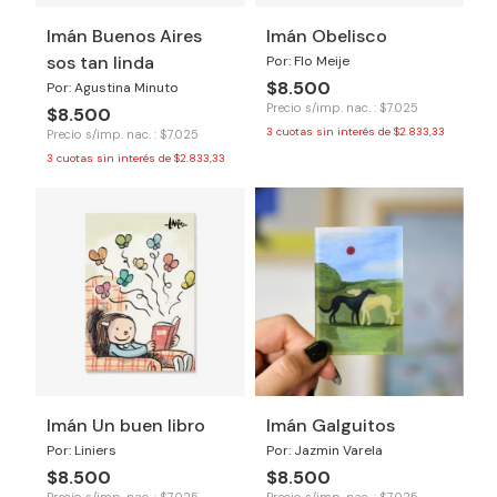
Imán Buenos Aires
Imán Obelisco
sos tan linda
Por: Flo Meije
$8.500
Por: Agustina Minuto
Precio s/imp. nac. : $7.025
$8.500
3
cuotas sin interés de
$2.833,33
Precio s/imp. nac. : $7.025
3
cuotas sin interés de
$2.833,33
Imán Un buen libro
Imán Galguitos
Por: Liniers
Por: Jazmin Varela
$8.500
$8.500