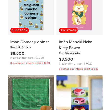
SIN STOCK
SIN STOCK
Imán Comer y opinar
Imán Maneki Neko
Kitty Power
Por: Vik Arrieta
$8.500
Por: Vik Arrieta
Precio s/imp. nac. : $7.025
$8.500
3
cuotas sin interés de
$2.833,33
Precio s/imp. nac. : $7.025
3
cuotas sin interés de
$2.833,33