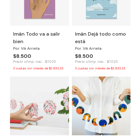
Imán Todo va a salir
Imán Dejá todo como
bien
está
Por: Vik Arrieta
Por: Vik Arrieta
$8.500
$8.500
Precio s/imp. nac. : $7.025
Precio s/imp. nac. : $7.025
3
cuotas sin interés de
$2.833,33
3
cuotas sin interés de
$2.833,33