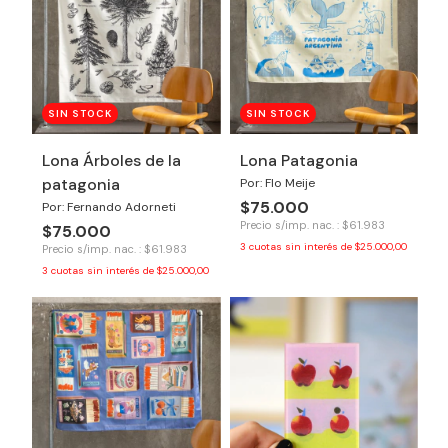
SIN STOCK
SIN STOCK
Lona Árboles de la
Lona Patagonia
patagonia
Por: Flo Meije
$75.000
Por: Fernando Adorneti
Precio s/imp. nac. : $61.983
$75.000
3
cuotas sin interés de
$25.000,00
Precio s/imp. nac. : $61.983
3
cuotas sin interés de
$25.000,00