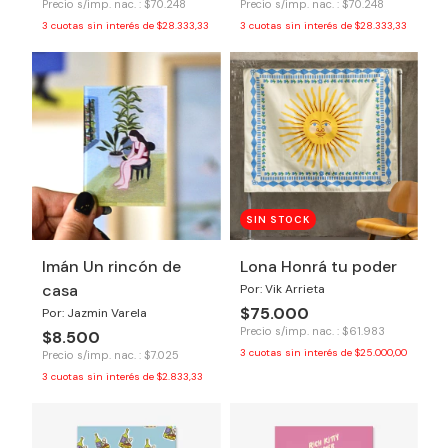
Precio s/imp. nac. : $70.248
Precio s/imp. nac. : $70.248
3
cuotas sin interés de
$28.333,33
3
cuotas sin interés de
$28.333,33
SIN STOCK
Imán Un rincón de
Lona Honrá tu poder
casa
Por: Vik Arrieta
$75.000
Por: Jazmin Varela
Precio s/imp. nac. : $61.983
$8.500
3
cuotas sin interés de
$25.000,00
Precio s/imp. nac. : $7.025
3
cuotas sin interés de
$2.833,33