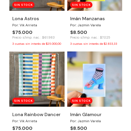
SIN STOCK
SIN STOCK
Lona Astros
Imán Manzanas
Por: Vik Arrieta
Por: Jazmin Varela
$75.000
$8.500
Precio s/imp. nac. : $61.983
Precio s/imp. nac. : $7.025
3
cuotas sin interés de
$25.000,00
3
cuotas sin interés de
$2.833,33
SIN STOCK
SIN STOCK
Lona Rainbow Dancer
Imán Glamour
Por: Vik Arrieta
Por: Jazmin Varela
$75.000
$8.500