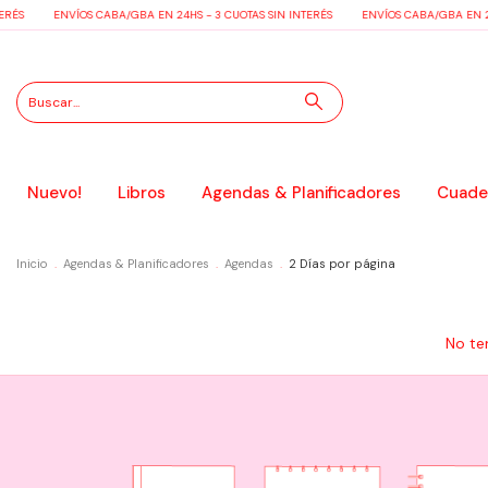
ÉS
ENVÍOS CABA/GBA EN 24HS - 3 CUOTAS SIN INTERÉS
ENVÍOS CABA/GBA EN 24HS
Nuevo!
Libros
Agendas & Planificadores
Cuader
Inicio
.
Agendas & Planificadores
.
Agendas
.
2 Días por página
No te