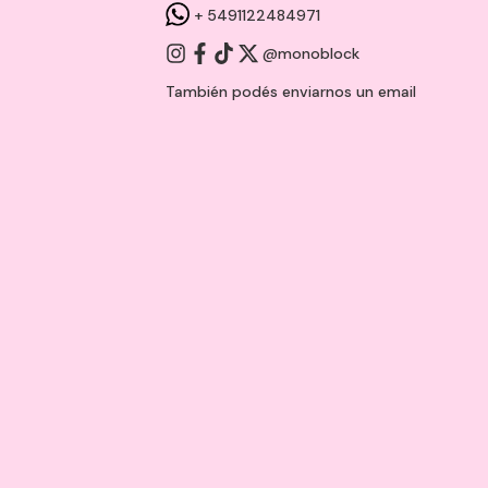
+ 5491122484971
@monoblock
También podés enviarnos un
email