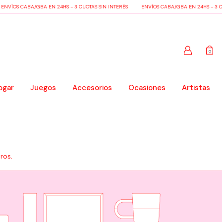
VÍOS CABA/GBA EN 24HS - 3 CUOTAS SIN INTERÉS
ENVÍOS CABA/GBA EN 24HS - 3 CUO
0
ogar
Juegos
Accesorios
Ocasiones
Artistas
ros.