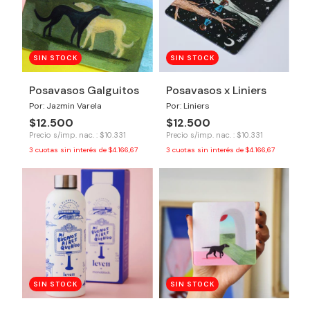
SIN STOCK
SIN STOCK
Posavasos Galguitos
Posavasos x Liniers
Por: Jazmin Varela
Por: Liniers
$12.500
$12.500
Precio s/imp. nac. : $10.331
Precio s/imp. nac. : $10.331
3
cuotas sin interés de
$4.166,67
3
cuotas sin interés de
$4.166,67
SIN STOCK
SIN STOCK