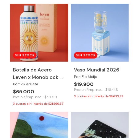
SIN STOCK
SIN STOCK
Botella de Acero
Vaso Mundial 2026
Leven x Monoblock -
Por: Flo Meije
$19.900
Honrá tu poder
Por: vik arrieta
Precio s/imp. nac. : $16.446
$65.000
3
cuotas sin interés de
$6.633,33
Precio s/imp. nac. : $53.719
3
cuotas sin interés de
$21.666,67