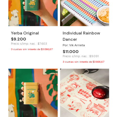
Yerba Original
Individual Rainbow
$9.200
Dancer
Precio s/imp. nac. : $7.603
Por: Vik Arrieta
3
cuotas sin interés de
$3.066,67
$11.000
Precio s/imp. nac. : $9.091
3
cuotas sin interés de
$3.666,67