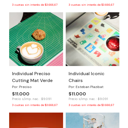
3
cuotas sin interés de
$3.666,67
3
cuotas sin interés de
$3.666,67
Individual Preciso
Individual Iconic
Cutting Mat Verde
Chairs
Por: Preciso
Por: Esteban Plazibat
$11.000
$11.000
Precio s/imp. nac. : $9.091
Precio s/imp. nac. : $9.091
3
cuotas sin interés de
$3.666,67
3
cuotas sin interés de
$3.666,67