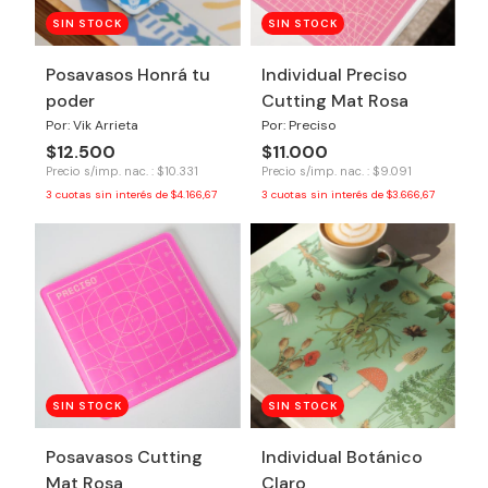
SIN STOCK
SIN STOCK
Posavasos Honrá tu
Individual Preciso
poder
Cutting Mat Rosa
Por: Vik Arrieta
Por: Preciso
$12.500
$11.000
Precio s/imp. nac. : $10.331
Precio s/imp. nac. : $9.091
3
cuotas sin interés de
$4.166,67
3
cuotas sin interés de
$3.666,67
SIN STOCK
SIN STOCK
Posavasos Cutting
Individual Botánico
Mat Rosa
Claro