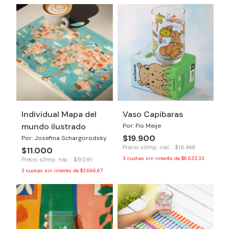
Individual Mapa del
Vaso Capibaras
mundo ilustrado
Por: Flo Meije
$19.900
Por: Josefina Schargorodsky
Precio s/imp. nac. : $16.446
$11.000
3
cuotas sin interés de
$6.633,33
Precio s/imp. nac. : $9.091
3
cuotas sin interés de
$3.666,67