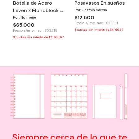
Botella de Acero
Posavasos En sueños
Leven x Monoblock -
Por: Jazmin Varela
$12.500
Buenos Aires
Por: flo meije
Precio s/imp. nac. : $10.331
$65.000
3
cuotas sin interés de
$4.166,67
Precio s/imp. nac. : $53.719
3
cuotas sin interés de
$21.666,67
Siempre cerca de lo que te