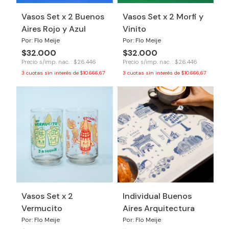
Vasos Set x 2 Buenos
Vasos Set x 2 Morfi y
Aires Rojo y Azul
Vinito
Por: Flo Meije
Por: Flo Meije
$32.000
$32.000
Precio s/imp. nac. : $26.446
Precio s/imp. nac. : $26.446
3
cuotas sin interés de
$10.666,67
3
cuotas sin interés de
$10.666,67
Vasos Set x 2
Individual Buenos
Vermucito
Aires Arquitectura
Por: Flo Meije
Por: Flo Meije