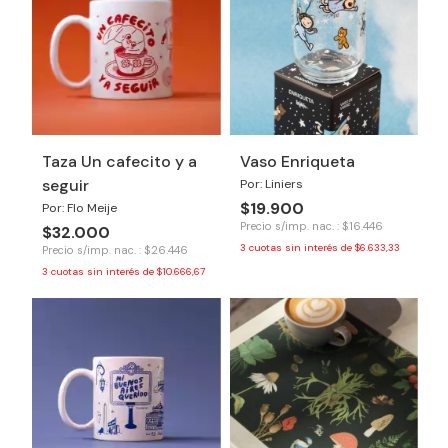
Taza Un cafecito y a
Vaso Enriqueta
seguir
Por: Liniers
$19.900
Por: Flo Meije
Precio s/imp. nac. : $16.446
$32.000
3
cuotas sin interés de
$6.633,33
Precio s/imp. nac. : $26.446
3
cuotas sin interés de
$10.666,67