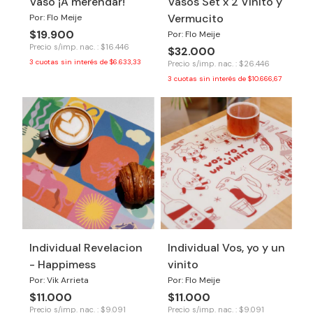
Vaso ¡A merendar!
Vasos Set x 2 Vinito y
Vermucito
Por: Flo Meije
$19.900
Por: Flo Meije
Precio s/imp. nac. : $16.446
$32.000
3
cuotas sin interés de
$6.633,33
Precio s/imp. nac. : $26.446
3
cuotas sin interés de
$10.666,67
Individual Revelacion
Individual Vos, yo y un
- Happimess
vinito
Por: Vik Arrieta
Por: Flo Meije
$11.000
$11.000
Precio s/imp. nac. : $9.091
Precio s/imp. nac. : $9.091