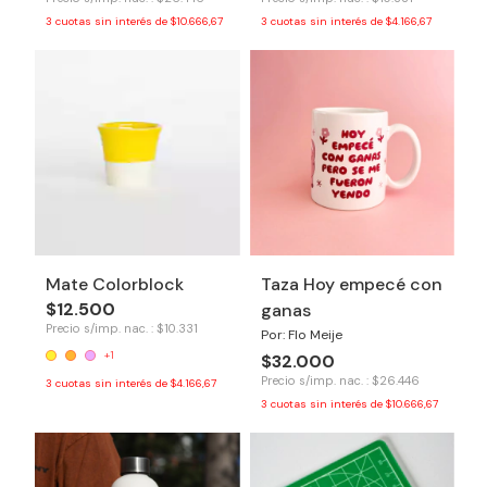
3
cuotas sin interés de
$10.666,67
3
cuotas sin interés de
$4.166,67
Mate Colorblock
Taza Hoy empecé con
$12.500
ganas
Precio s/imp. nac. : $10.331
Por: Flo Meije
+1
$32.000
Precio s/imp. nac. : $26.446
3
cuotas sin interés de
$4.166,67
3
cuotas sin interés de
$10.666,67