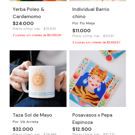
Yerba Poleo &
Individual Barrio
Cardamomo
chino
$24.000
Por: Flo Meije
Precio s/imp. nac. : $19.835
$11.000
3
cuotas sin interés de
$8.000,00
Precio s/imp. nac. : $9.091
3
cuotas sin interés de
$3.666,67
Taza Sol de Mayo
Posavasos x Pepa
Espinoza
Por: Vik Arrieta
$32.000
$12.500
Precio s/imp. nac. : $26.446
Precio s/imp. nac. : $10.331