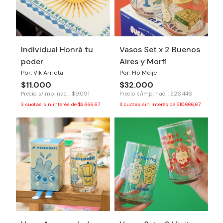
Individual Honrá tu
Vasos Set x 2 Buenos
poder
Aires y Morfi
Por: Vik Arrieta
Por: Flo Meije
$11.000
$32.000
Precio s/imp. nac. : $9.091
Precio s/imp. nac. : $26.446
3
cuotas sin interés de
$3.666,67
3
cuotas sin interés de
$10.666,67