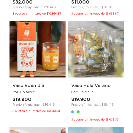
$32.000
$11.000
Precio s/imp. nac. : $26.446
Precio s/imp. nac. : $9.091
3
cuotas sin interés de
$10.666,67
3
cuotas sin interés de
$3.666,67
Vaso Buen día
Vaso Hola Verano
Por: Flo Meije
Por: Flo Meije
$19.900
$19.900
Precio s/imp. nac. : $16.446
Precio s/imp. nac. : $16.446
3
cuotas sin interés de
$6.633,33
3
cuotas sin interés de
$6.633,33