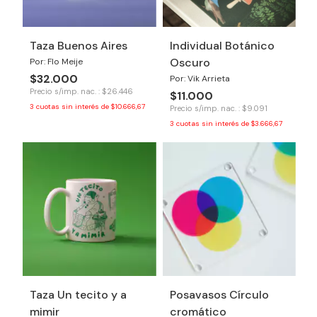
Taza Buenos Aires
Individual Botánico
Oscuro
Por: Flo Meije
$32.000
Por: Vik Arrieta
Precio s/imp. nac. : $26.446
$11.000
3
cuotas sin interés de
$10.666,67
Precio s/imp. nac. : $9.091
3
cuotas sin interés de
$3.666,67
Taza Un tecito y a
Posavasos Círculo
mimir
cromático