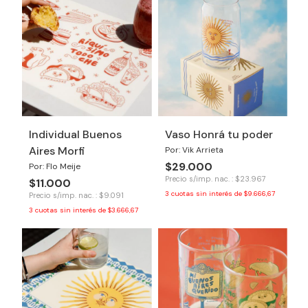
Individual Buenos
Vaso Honrá tu poder
Aires Morfi
Por: Vik Arrieta
$29.000
Por: Flo Meije
Precio s/imp. nac. : $23.967
$11.000
3
cuotas sin interés de
$9.666,67
Precio s/imp. nac. : $9.091
3
cuotas sin interés de
$3.666,67