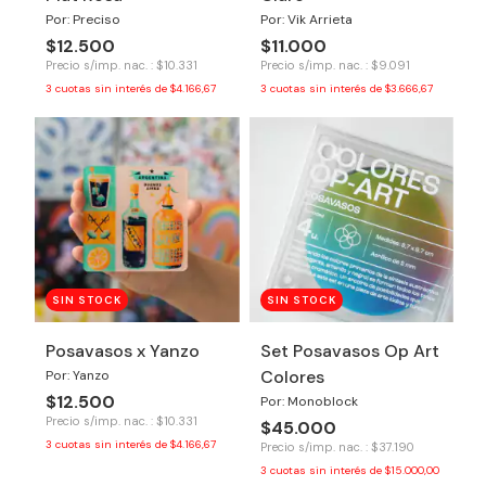
Por: Preciso
Por: Vik Arrieta
$12.500
$11.000
Precio s/imp. nac. : $10.331
Precio s/imp. nac. : $9.091
3
cuotas sin interés de
$4.166,67
3
cuotas sin interés de
$3.666,67
SIN STOCK
SIN STOCK
Posavasos x Yanzo
Set Posavasos Op Art
Colores
Por: Yanzo
$12.500
Por: Monoblock
Precio s/imp. nac. : $10.331
$45.000
3
cuotas sin interés de
$4.166,67
Precio s/imp. nac. : $37.190
3
cuotas sin interés de
$15.000,00