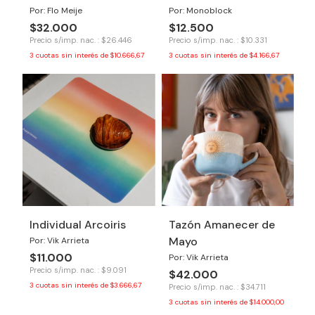
Por: Flo Meije
Por: Monoblock
$32.000
$12.500
Precio s/imp. nac. : $26.446
Precio s/imp. nac. : $10.331
3
cuotas sin interés de
$10.666,67
3
cuotas sin interés de
$4.166,67
Individual Arcoiris
Tazón Amanecer de
Mayo
Por: Vik Arrieta
$11.000
Por: Vik Arrieta
Precio s/imp. nac. : $9.091
$42.000
3
cuotas sin interés de
$3.666,67
Precio s/imp. nac. : $34.711
3
cuotas sin interés de
$14.000,00