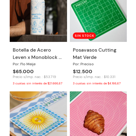
SIN STOCK
Botella de Acero
Posavasos Cutting
Leven x Monoblock -
Mat Verde
Argentina Campeón
Por: Flo Meije
Por: Preciso
$65.000
$12.500
Precio s/imp. nac. : $53.719
Precio s/imp. nac. : $10.331
3
cuotas sin interés de
$21.666,67
3
cuotas sin interés de
$4.166,67