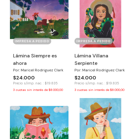
IMPRESA A PEDIDO
IMPRESA A PEDIDO
Lámina Siempre es
Lámina Villana
ahora
Serpiente
Por: Maricel Rodriguez Clark
Por: Maricel Rodriguez Clark
$24.000
$24.000
Precio s/imp. nac. : $19.835
Precio s/imp. nac. : $19.835
3
cuotas sin interés de
$8.000,00
3
cuotas sin interés de
$8.000,00