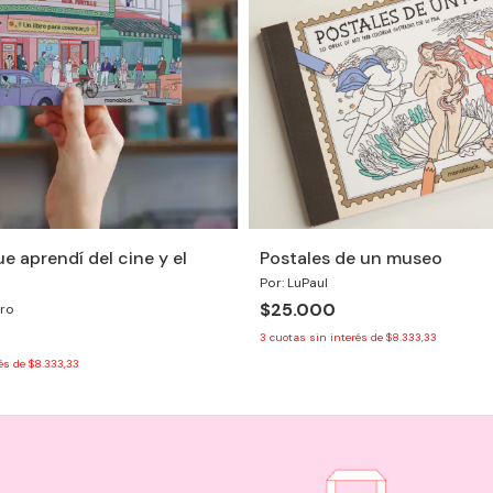
e aprendí del cine y el
Postales de un museo
Por: LuPaul
$25.000
ero
3
cuotas sin interés de
$8.333,33
rés de
$8.333,33