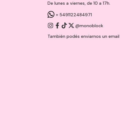
De lunes a viernes, de 10 a 17h.
+ 5491122484971
@monoblock
También podés enviarnos un
email