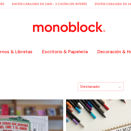
ÉS
ENVÍOS CABA/GBA EN 24HS - 3 CUOTAS SIN INTERÉS
ENVÍOS CABA/GBA EN 24HS
nos & Libretas
Escritorio & Papelería
Decoración & H