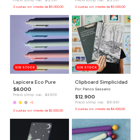
3
cuotas sin interés de
$5.000,00
3
cuotas sin interés de
$5.000,00
SIN STOCK
SIN STOCK
Lapicera Eco Pure
Clipboard Simplicidad
$6.000
Por: Panco Sassano
Precio s/imp. nac. : $4.959
$12.900
Precio s/imp. nac. : $10.661
+2
3
cuotas sin interés de
$4.300,00
3
cuotas sin interés de
$2.000,00