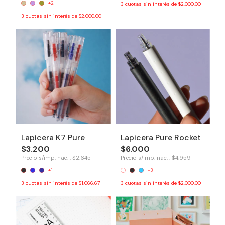
+2
3
cuotas sin interés de
$2.000,00
3
cuotas sin interés de
$2.000,00
Lapicera K7 Pure
Lapicera Pure Rocket
$3.200
$6.000
Precio s/imp. nac. : $2.645
Precio s/imp. nac. : $4.959
+1
+3
3
cuotas sin interés de
$1.066,67
3
cuotas sin interés de
$2.000,00