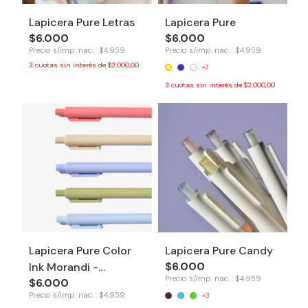
Lapicera Pure Letras
Lapicera Pure
$6.000
$6.000
Precio s/imp. nac. : $4.959
Precio s/imp. nac. : $4.959
3
cuotas sin interés de
$2.000,00
+7
3
cuotas sin interés de
$2.000,00
Lapicera Pure Color
Lapicera Pure Candy
$6.000
Ink Morandi -
Precio s/imp. nac. : $4.959
$6.000
Primavera
Precio s/imp. nac. : $4.959
+3