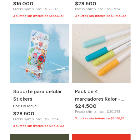
$15.000
$28.500
Precio s/imp. nac. : $12.397
Precio s/imp. nac. : $23.554
3
cuotas sin interés de
$5.000,00
3
cuotas sin interés de
$9.500,00
Soporte para celular
Pack de 4
Stickers
marcadores Kalor -
$24.500
Refreshing
Por: Flo Meije
Precio s/imp. nac. : $20.248
$28.500
3
cuotas sin interés de
$8.166,67
Precio s/imp. nac. : $23.554
3
cuotas sin interés de
$9.500,00