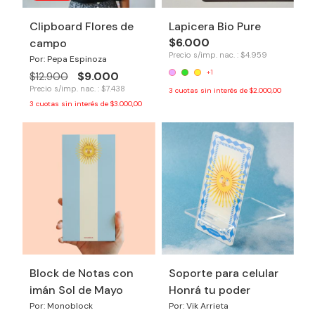
Clipboard Flores de
Lapicera Bio Pure
$6.000
campo
Precio s/imp. nac. : $4.959
Por: Pepa Espinoza
+1
$9.000
$12.900
Precio s/imp. nac. : $7.438
3
cuotas sin interés de
$2.000,00
3
cuotas sin interés de
$3.000,00
Block de Notas con
Soporte para celular
imán Sol de Mayo
Honrá tu poder
Por: Monoblock
Por: Vik Arrieta