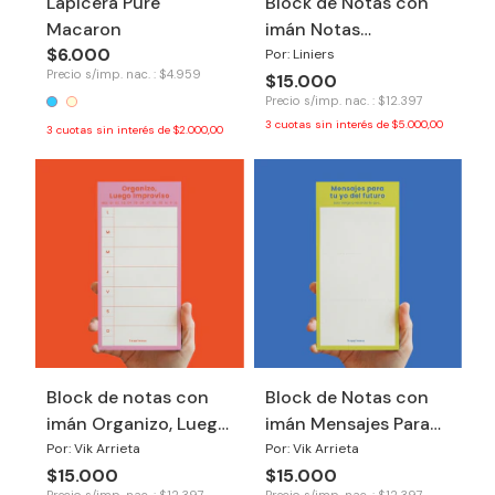
Lapicera Pure
Block de Notas con
Macaron
imán Notas
$6.000
Macanudas
Por: Liniers
Precio s/imp. nac. : $4.959
$15.000
Precio s/imp. nac. : $12.397
3
cuotas sin interés de
$5.000,00
3
cuotas sin interés de
$2.000,00
Block de notas con
Block de Notas con
imán Organizo, Luego
imán Mensajes Para
Improviso
Tu Yo del Futuro
Por: Vik Arrieta
Por: Vik Arrieta
$15.000
$15.000
Precio s/imp. nac. : $12.397
Precio s/imp. nac. : $12.397