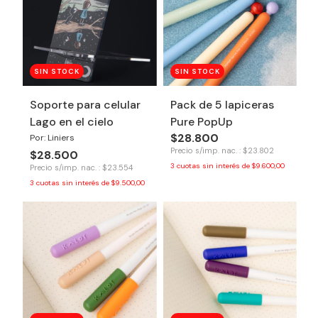
SIN STOCK
SIN STOCK
Soporte para celular
Pack de 5 lapiceras
Lago en el cielo
Pure PopUp
$28.800
Por: Liniers
Precio s/imp. nac. : $23.802
$28.500
3
cuotas sin interés de
$9.600,00
Precio s/imp. nac. : $23.554
3
cuotas sin interés de
$9.500,00