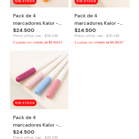
SIN STOCK
SIN STOCK
Pack de 4
Pack de 4
marcadores Kalor -
marcadores Kalor -
$24.500
$24.500
Spring
Cyberpunk
Precio s/imp. nac. : $20.248
Precio s/imp. nac. : $20.248
3
cuotas sin interés de
$8.166,67
3
cuotas sin interés de
$8.166,67
SIN STOCK
Pack de 4
marcadores Kalor -
$24.500
Sakura
Precio s/imp. nac. : $20.248