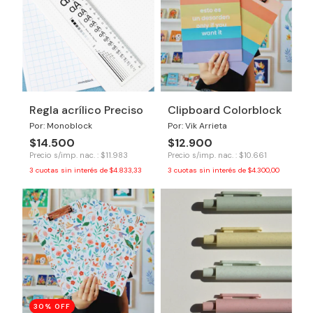
Regla acrílico Preciso
Clipboard Colorblock
Por: Monoblock
Por: Vik Arrieta
$14.500
$12.900
Precio s/imp. nac. : $11.983
Precio s/imp. nac. : $10.661
3
cuotas sin interés de
$4.833,33
3
cuotas sin interés de
$4.300,00
30
% OFF