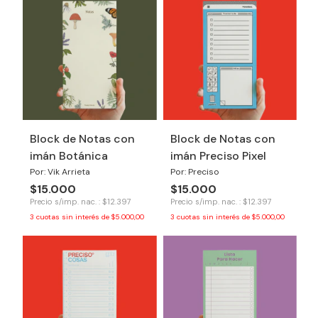
Block de Notas con
Block de Notas con
imán Botánica
imán Preciso Pixel
Por: Vik Arrieta
Por: Preciso
$15.000
$15.000
Precio s/imp. nac. : $12.397
Precio s/imp. nac. : $12.397
3
cuotas sin interés de
$5.000,00
3
cuotas sin interés de
$5.000,00