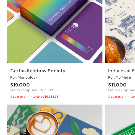
Cartas Rainbow Society
Individual 
Por: Monoblock
Por: Flo Meije
$19.000
$11.000
Precio s/imp. nac. : $15.702
Precio s/imp. nac
3
cuotas sin interés de
$6.333,33
3
cuotas sin inte