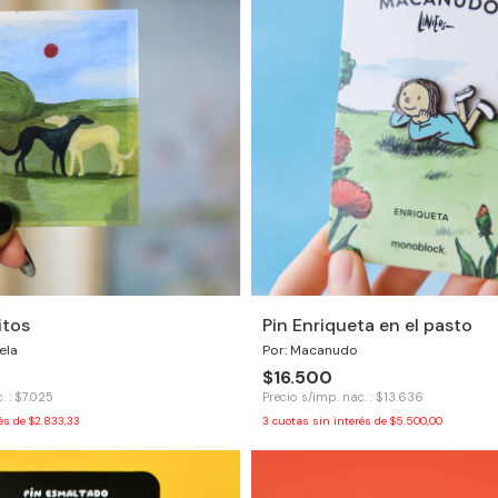
itos
Pin Enriqueta en el pasto
ela
Por: Macanudo
$16.500
. : $7.025
Precio s/imp. nac. : $13.636
rés de
$2.833,33
3
cuotas sin interés de
$5.500,00