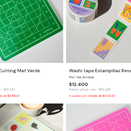
Cutting Mat Verde
Washi tape Estampillas Rev
Por: Vik Arrieta
$12.400
. : $10.331
Precio s/imp. nac. : $10.248
rés de
$4.166,67
3
cuotas sin interés de
$4.133,33