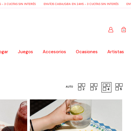
TAS SIN INTERÉS
ENVÍOS CABA/GBA EN 24HS - 3 CUOTAS SIN INTERÉS
ENVÍOS CAB
0
ogar
Juegos
Accesorios
Ocasiones
Artistas