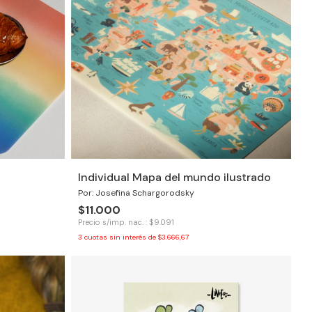
Individual Mapa del mundo ilustrado
Por: Josefina Schargorodsky
$11.000
Precio s/imp. nac. : $9.091
3
cuotas sin interés de
$3.666,67