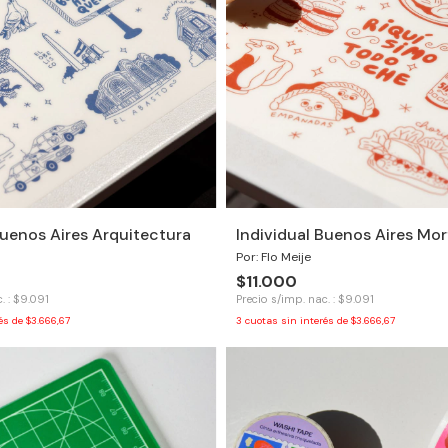
Buenos Aires Arquitectura
Individual Buenos Aires Mor
Por: Flo Meije
$11.000
. : $9.091
Precio s/imp. nac. : $9.091
rés de
$3.666,67
3
cuotas sin interés de
$3.666,67