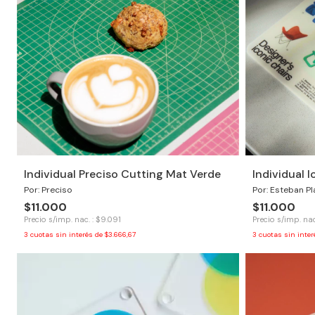
Individual Preciso Cutting Mat Verde
Individual 
Por: Preciso
Por: Esteban Pl
$11.000
$11.000
Precio s/imp. nac. : $9.091
Precio s/imp. nac
3
cuotas sin interés de
$3.666,67
3
cuotas sin inte