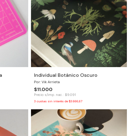
a
Individual Botánico Oscuro
Por: Vik Arrieta
$11.000
Precio s/imp. nac. : $9.091
3
cuotas sin interés de
$3.666,67