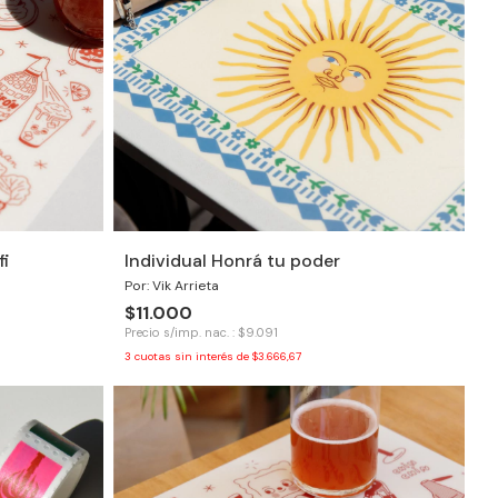
fi
Individual Honrá tu poder
Por: Vik Arrieta
$11.000
Precio s/imp. nac. : $9.091
3
cuotas sin interés de
$3.666,67