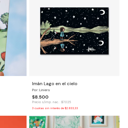
Imán Lago en el cielo
Por: Liniers
$8.500
Precio s/imp. nac. : $7.025
3
cuotas sin interés de
$2.833,33