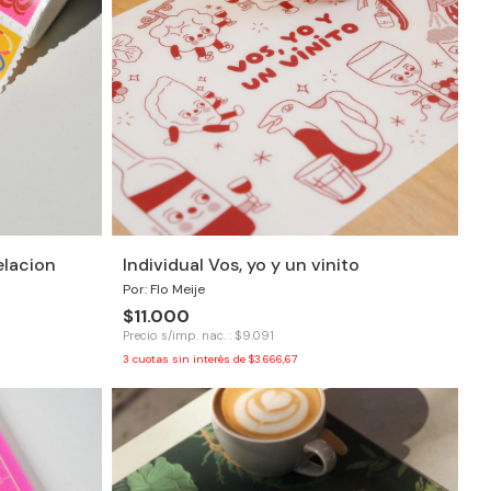
elacion
Individual Vos, yo y un vinito
Por: Flo Meije
$11.000
Precio s/imp. nac. : $9.091
3
cuotas sin interés de
$3.666,67