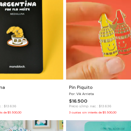
una
Pin Piquito
Por: Vik Arrieta
$16.500
. : $13.636
Precio s/imp. nac. : $13.636
rés de
$5.500,00
3
cuotas sin interés de
$5.500,00