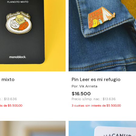
o mixto
Pin Leer es mi refugio
Por: Vik Arrieta
$16.500
. : $13.636
Precio s/imp. nac. : $13.636
rés de
$5.500,00
3
cuotas sin interés de
$5.500,00