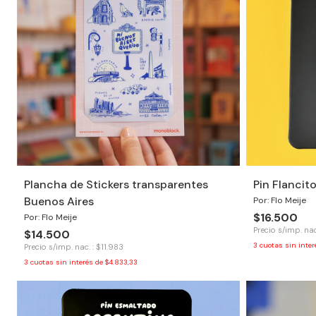
Plancha de Stickers transparentes
Pin Flancit
Buenos Aires
Por: Flo Meije
$16.500
Por: Flo Meije
Precio s/imp. nac
$14.500
3
cuotas sin inte
Precio s/imp. nac. : $11.983
3
cuotas sin interés de
$4.833,33