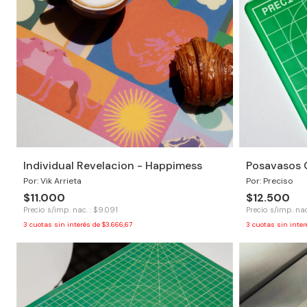
Individual Revelacion - Happimess
Posavasos 
Por: Vik Arrieta
Por: Preciso
$11.000
$12.500
Precio s/imp. nac. : $9.091
Precio s/imp. nac
3
cuotas sin interés de
$3.666,67
3
cuotas sin inte