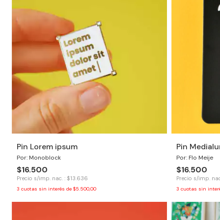
Pin Lorem ipsum
Pin Medial
Por: Monoblock
Por: Flo Meije
$16.500
$16.500
Precio s/imp. nac. : $13.636
Precio s/imp. nac
3
cuotas sin interés de
$5.500,00
3
cuotas sin inte