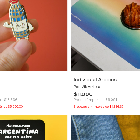
Individual Arcoiris
Por: Vik Arrieta
$11.000
. : $13.636
Precio s/imp. nac. : $9.091
rés de
$5.500,00
3
cuotas sin interés de
$3.666,67