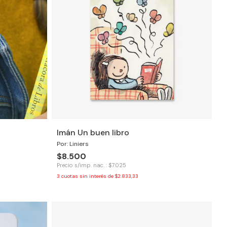
Imán Un buen libro
Por: Liniers
$8.500
Precio s/imp. nac. : $7.025
3
cuotas sin interés de
$2.833,33