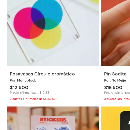
Posavasos Círculo cromático
Pin Sodita
Por: Monoblock
Por: Flo Meije
$12.500
$16.500
Precio s/imp. nac. : $10.331
Precio s/imp. nac
3
cuotas sin interés de
$4.166,67
3
cuotas sin inte