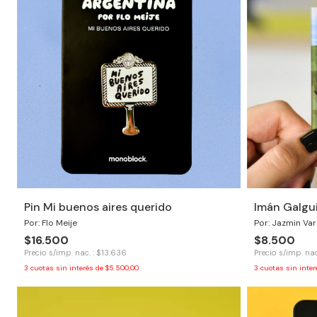
Pin Mi buenos aires querido
Imán Galgu
Por: Flo Meije
Por: Jazmin Var
$16.500
$8.500
Precio s/imp. nac. : $13.636
Precio s/imp. nac
3
cuotas sin interés de
$5.500,00
3
cuotas sin inte