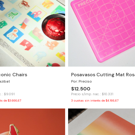
Iconic Chairs
Posavasos Cutting Mat Ros
azibat
Por: Preciso
$12.500
. : $9.091
Precio s/imp. nac. : $10.331
rés de
$3.666,67
3
cuotas sin interés de
$4.166,67