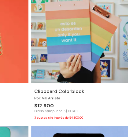
Clipboard Colorblock
Por: Vik Arrieta
$12.900
Precio s/imp. nac. : $10.661
3
cuotas sin interés de
$4.300,00