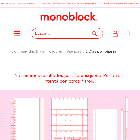
EN 24HS - 3 CUOTAS SIN INTERÉS
ENVÍOS CABA/GBA EN 24HS - 3 CUOTAS SIN INTERÉS
ENVÍOS CABA/GBA EN 24HS - 3 CUO
0
Inicio
.
Agendas & Planificadores
.
Agendas
.
2 Días por página
No tenemos resultados para tu búsqueda. Por favor,
intentá con otros filtros.