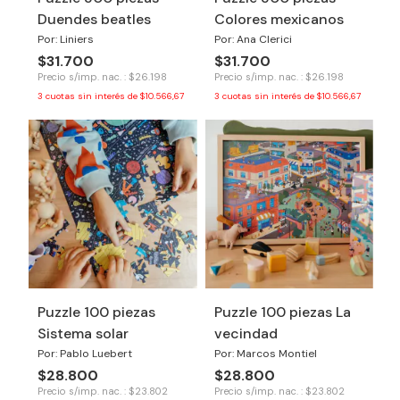
Duendes beatles
Colores mexicanos
Por: Liniers
Por: Ana Clerici
$31.700
$31.700
Precio s/imp. nac. : $26.198
Precio s/imp. nac. : $26.198
3
cuotas sin interés de
$10.566,67
3
cuotas sin interés de
$10.566,67
Puzzle 100 piezas
Puzzle 100 piezas La
Sistema solar
vecindad
Por: Pablo Luebert
Por: Marcos Montiel
$28.800
$28.800
Precio s/imp. nac. : $23.802
Precio s/imp. nac. : $23.802