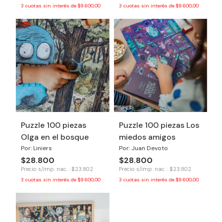
3
cuotas sin interés de
$9.600,00
3
cuotas sin interés de
$9.600,00
Puzzle 100 piezas
Puzzle 100 piezas Los
Olga en el bosque
miedos amigos
Por: Liniers
Por: Juan Devoto
$28.800
$28.800
Precio s/imp. nac. : $23.802
Precio s/imp. nac. : $23.802
3
cuotas sin interés de
$9.600,00
3
cuotas sin interés de
$9.600,00