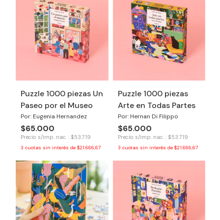
Puzzle 1000 piezas Un
Puzzle 1000 piezas
Paseo por el Museo
Arte en Todas Partes
Por: Eugenia Hernandez
Por: Hernan Di Filippo
$65.000
$65.000
Precio s/imp. nac. : $53.719
Precio s/imp. nac. : $53.719
3
cuotas sin interés de
$21.666,67
3
cuotas sin interés de
$21.666,67