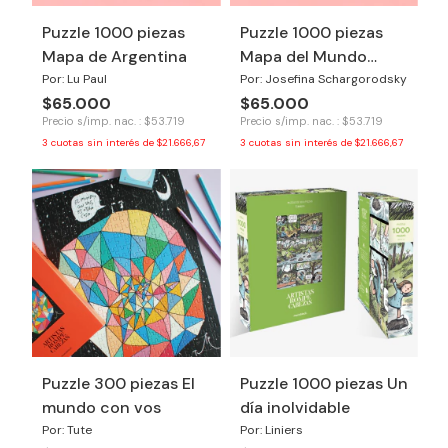
Puzzle 1000 piezas
Puzzle 1000 piezas
Mapa de Argentina
Mapa del Mundo
ilustrado
Por: Lu Paul
Por: Josefina Schargorodsky
$65.000
$65.000
Precio s/imp. nac. : $53.719
Precio s/imp. nac. : $53.719
3
cuotas sin interés de
$21.666,67
3
cuotas sin interés de
$21.666,67
Puzzle 300 piezas El
Puzzle 1000 piezas Un
mundo con vos
día inolvidable
Por: Tute
Por: Liniers