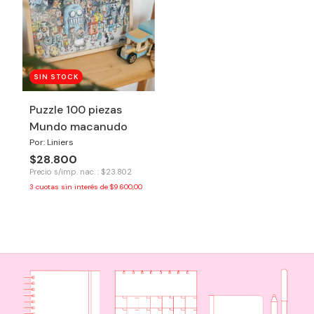
SIN STOCK
Puzzle 100 piezas
Mundo macanudo
Por: Liniers
$28.800
Precio s/imp. nac. : $23.802
3
cuotas sin interés de
$9.600,00