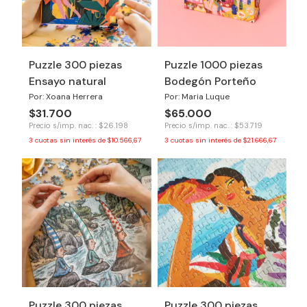
Puzzle 300 piezas
Puzzle 1000 piezas
Ensayo natural
Bodegón Porteño
Por: Xoana Herrera
Por: Maria Luque
$31.700
$65.000
Precio s/imp. nac. : $26.198
Precio s/imp. nac. : $53.719
3
cuotas sin interés de
$10.566,67
3
cuotas sin interés de
$21.666,67
Puzzle 300 piezas
Puzzle 300 piezas