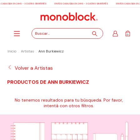
 CABA/GBA EN 24HS - 3 CUOTAS SIN INTERÉS
ENVÍOS CABA/GBA EN 24HS - 3 CUOTAS SIN INTERÉS
ENVÍOS CABA/GBA EN 2
0
Inicio
.
Artistas
.
Ann Burkiewicz
Volver a Artistas
PRODUCTOS DE ANN BURKIEWICZ
No tenemos resultados para tu búsqueda. Por favor,
intentá con otros filtros.