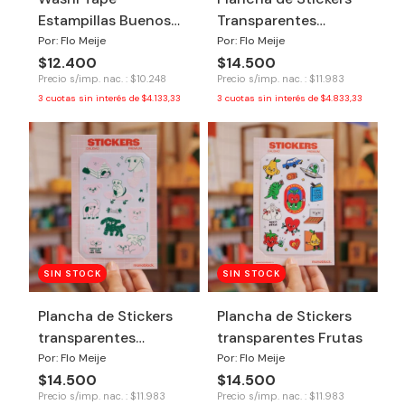
Estampillas Buenos
Transparentes
Aires
Riquisimo todo
Por: Flo Meije
Por: Flo Meije
$12.400
$14.500
Precio s/imp. nac. : $10.248
Precio s/imp. nac. : $11.983
3
cuotas sin interés de
$4.133,33
3
cuotas sin interés de
$4.833,33
SIN STOCK
SIN STOCK
Plancha de Stickers
Plancha de Stickers
transparentes
transparentes Frutas
Perritos
Por: Flo Meije
Por: Flo Meije
$14.500
$14.500
Precio s/imp. nac. : $11.983
Precio s/imp. nac. : $11.983