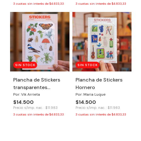
3
cuotas sin interés de
$4.833,33
3
cuotas sin interés de
$4.833,33
SIN STOCK
SIN STOCK
Plancha de Stickers
Plancha de Stickers
transparentes
Hornero
Botánico
Por: Vik Arrieta
Por: Maria Luque
$14.500
$14.500
Precio s/imp. nac. : $11.983
Precio s/imp. nac. : $11.983
3
cuotas sin interés de
$4.833,33
3
cuotas sin interés de
$4.833,33