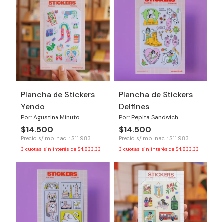
Plancha de Stickers
Plancha de Stickers
Yendo
Delfines
Por: Agustina Minuto
Por: Pepita Sandwich
$14.500
$14.500
Precio s/imp. nac. : $11.983
Precio s/imp. nac. : $11.983
3
cuotas sin interés de
$4.833,33
3
cuotas sin interés de
$4.833,33