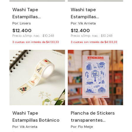
Washi Tape
Washi tape
Estampillas
Estampillas
Macanudo
Revelacion
Por: Liniers
Por: Vik Arrieta
$12.400
$12.400
Precio s/imp. nac. : $10.248
Precio s/imp. nac. : $10.248
3
cuotas sin interés de
$4.133,33
3
cuotas sin interés de
$4.133,33
Washi Tape
Plancha de Stickers
Estampillas Botánico
transparentes
Buenos Aires
Por: Vik Arrieta
Por: Flo Meije