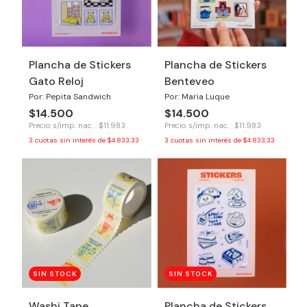
Plancha de Stickers
Plancha de Stickers
Gato Reloj
Benteveo
Por: Pepita Sandwich
Por: Maria Luque
$14.500
$14.500
Precio s/imp. nac. : $11.983
Precio s/imp. nac. : $11.983
3
cuotas sin interés de
$4.833,33
3
cuotas sin interés de
$4.833,33
SIN STOCK
SIN STOCK
Washi Tape
Plancha de Stickers