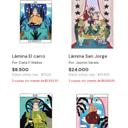
Lámina El carro
Lámina San Jorge
Por: Dalia F. Walker
Por: Jazmin Varela
$8.500
$24.000
Precio s/imp. nac. : $7.025
Precio s/imp. nac. : $19.835
3
cuotas sin interés de
$2.833,33
3
cuotas sin interés de
$8.000,00