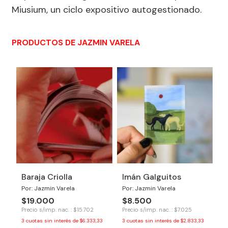
Miusium, un ciclo expositivo autogestionado.
PRODUCTOS DE JAZMIN VARELA
Baraja Criolla
Imán Galguitos
Por: Jazmin Varela
Por: Jazmin Varela
$19.000
$8.500
Precio s/imp. nac. : $15.702
Precio s/imp. nac. : $7.025
3
cuotas sin interés de
$6.333,33
3
cuotas sin interés de
$2.833,33