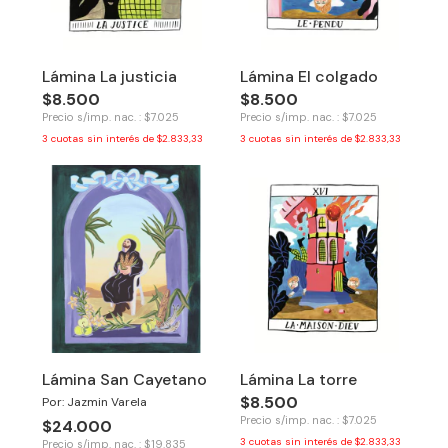
Lámina La justicia
Lámina El colgado
$8.500
$8.500
Precio s/imp. nac. : $7.025
Precio s/imp. nac. : $7.025
3
cuotas sin interés de
$2.833,33
3
cuotas sin interés de
$2.833,33
Lámina San Cayetano
Lámina La torre
$8.500
Por: Jazmin Varela
Precio s/imp. nac. : $7.025
$24.000
3
cuotas sin interés de
$2.833,33
Precio s/imp. nac. : $19.835