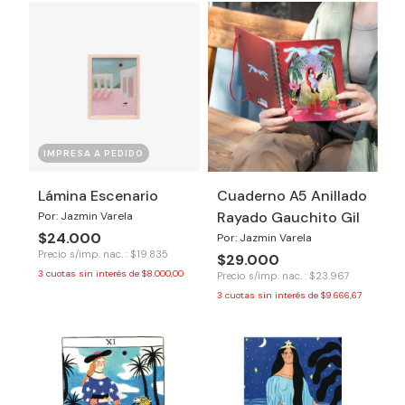
IMPRESA A PEDIDO
Lámina Escenario
Cuaderno A5 Anillado
Rayado Gauchito Gil
Por: Jazmin Varela
$24.000
Por: Jazmin Varela
Precio s/imp. nac. : $19.835
$29.000
3
cuotas sin interés de
$8.000,00
Precio s/imp. nac. : $23.967
3
cuotas sin interés de
$9.666,67