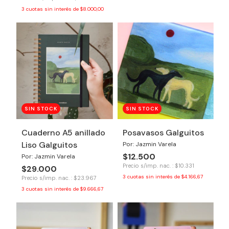
3
cuotas sin interés de
$8.000,00
SIN STOCK
SIN STOCK
Cuaderno A5 anillado
Posavasos Galguitos
Liso Galguitos
Por: Jazmin Varela
$12.500
Por: Jazmin Varela
Precio s/imp. nac. : $10.331
$29.000
3
cuotas sin interés de
$4.166,67
Precio s/imp. nac. : $23.967
3
cuotas sin interés de
$9.666,67