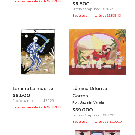
3
cuotas sin interés de
$2.833,33
$8.500
Precio s/imp. nac. : $7.025
3
cuotas sin interés de
$2.833,33
Lámina La muerte
Lámina Difunta
$8.500
Correa
Precio s/imp. nac. : $7.025
Por: Jazmin Varela
3
cuotas sin interés de
$2.833,33
$39.000
Precio s/imp. nac. : $32.231
3
cuotas sin interés de
$13.000,00