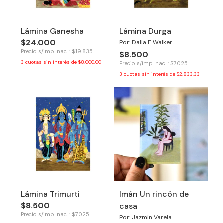
Lámina Ganesha
Lámina Durga
$24.000
Por: Dalia F. Walker
Precio s/imp. nac. : $19.835
$8.500
3
cuotas sin interés de
$8.000,00
Precio s/imp. nac. : $7.025
3
cuotas sin interés de
$2.833,33
Lámina Trimurti
Imán Un rincón de
$8.500
casa
Precio s/imp. nac. : $7.025
Por: Jazmin Varela