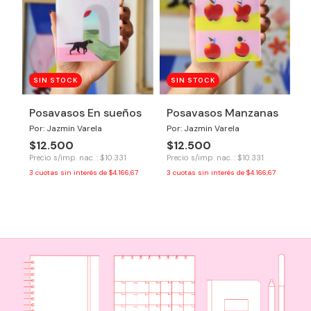
SIN STOCK
SIN STOCK
Posavasos En sueños
Posavasos Manzanas
Por: Jazmin Varela
Por: Jazmin Varela
$12.500
$12.500
Precio s/imp. nac. : $10.331
Precio s/imp. nac. : $10.331
3
cuotas sin interés de
$4.166,67
3
cuotas sin interés de
$4.166,67