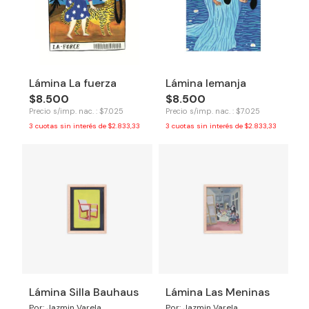
Lámina La fuerza
Lámina Iemanja
$8.500
$8.500
Precio s/imp. nac. : $7.025
Precio s/imp. nac. : $7.025
3
cuotas sin interés de
$2.833,33
3
cuotas sin interés de
$2.833,33
Lámina Silla Bauhaus
Lámina Las Meninas
Por: Jazmin Varela
Por: Jazmin Varela