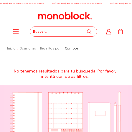
 CABA/GBA EN 24HS - 3 CUOTAS SIN INTERÉS
ENVÍOS CABA/GBA EN 24HS - 3 CUOTAS SIN INTERÉS
ENVÍOS CABA/GBA EN 2
0
Inicio
.
Ocasiones
.
Regalitos por
.
Combos
No tenemos resultados para tu búsqueda. Por favor,
intentá con otros filtros.