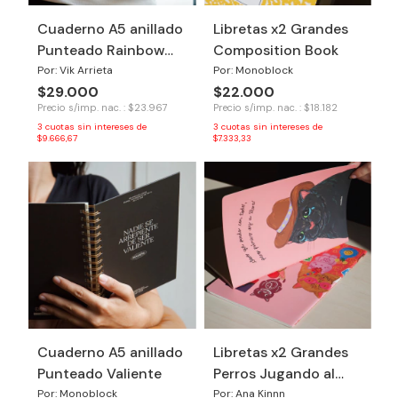
Cuaderno A5 anillado
Libretas x2 Grandes
Punteado Rainbow
Composition Book
Dancer
Por: Vik Arrieta
Por: Monoblock
$29.000
$22.000
Precio s/imp. nac. : $23.967
Precio s/imp. nac. : $18.182
3
cuotas sin intereses de
3
cuotas sin intereses de
$9.666,67
$7.333,33
Cuaderno A5 anillado
Libretas x2 Grandes
Punteado Valiente
Perros Jugando al
Uno
Por: Monoblock
Por: Ana Kinnn