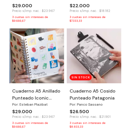
$29.000
$22.000
Precio s/imp. nac. : $23.967
Precio s/imp. nac. : $18.182
3
cuotas sin intereses de
3
cuotas sin intereses de
$9.666,67
$7.333,33
SIN STOCK
Cuaderno A5 Anillado
Cuaderno A5 Cosido
Punteado Iconic
Punteado Patagonia
Chairs
Por: Esteban Plazibat
Por: Panco Sassano
$29.000
$26.500
Precio s/imp. nac. : $23.967
Precio s/imp. nac. : $21.901
3
cuotas sin intereses de
3
cuotas sin intereses de
$9.666,67
$8.833,33