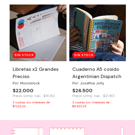
SIN STOCK
SIN STOCK
Libretas x2 Grandes
Cuaderno A5 cosido
Preciso
Argentinian Dispatch
Por: Monoblock
Por: Josefina Jolly
$22.000
$26.500
Precio s/imp. nac. : $18.182
Precio s/imp. nac. : $21.901
3
cuotas sin intereses de
3
cuotas sin intereses de
$7.333,33
$8.833,33