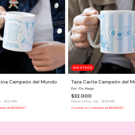
SIN STOCK
tina Campeón del Mundo
Taza Carita Campeón del 
Por: Flo Meije
$32.000
. : $26.446
Precio s/imp. nac. : $26.446
reses de
$10.666,67
3
cuotas sin intereses de
$10.666,67