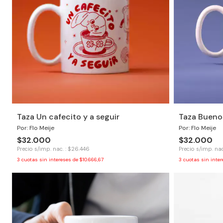
Taza Un cafecito y a seguir
Taza Bueno
Por: Flo Meije
Por: Flo Meije
$32.000
$32.000
Precio s/imp. nac. : $26.446
Precio s/imp. nac
3
cuotas sin intereses de
$10.666,67
3
cuotas sin inte