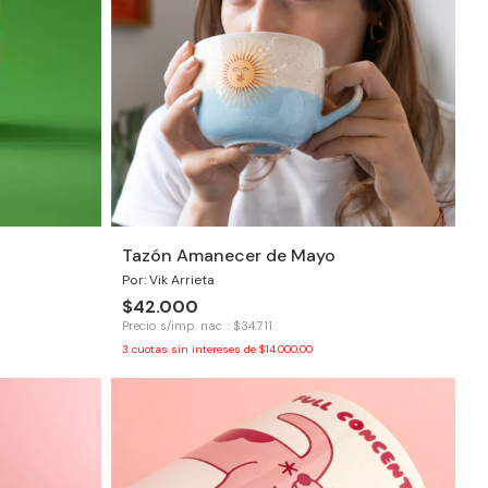
Tazón Amanecer de Mayo
Por: Vik Arrieta
$42.000
Precio s/imp. nac. : $34.711
3
cuotas sin intereses de
$14.000,00