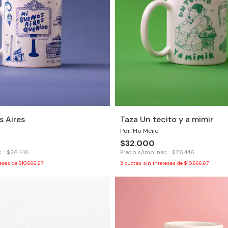
s Aires
Taza Un tecito y a mimir
Por: Flo Meije
$32.000
. : $26.446
Precio s/imp. nac. : $26.446
reses de
$10.666,67
3
cuotas sin intereses de
$10.666,67