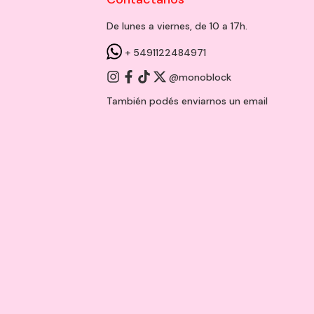
De lunes a viernes, de 10 a 17h.
+ 5491122484971
@monoblock
También podés enviarnos un
email