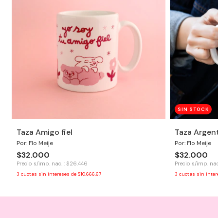
SIN STOCK
Taza Amigo fiel
Taza Argen
Por: Flo Meije
Por: Flo Meije
$32.000
$32.000
Precio s/imp. nac. : $26.446
Precio s/imp. nac
3
cuotas sin intereses de
$10.666,67
3
cuotas sin inte