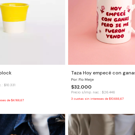
block
Taza Hoy empecé con gana
Por: Flo Meije
. : $10.331
$32.000
Precio s/imp. nac. : $26.446
3
cuotas sin intereses de
$10.666,67
reses de
$4.166,67