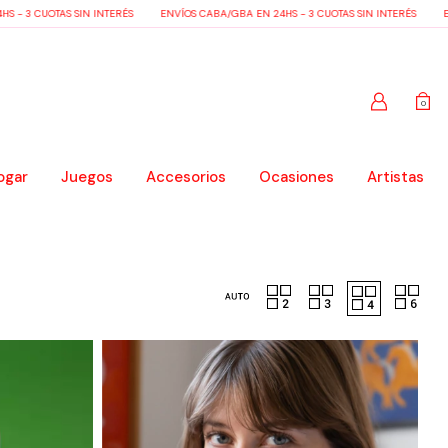
- 3 CUOTAS SIN INTERÉS
ENVÍOS CABA/GBA EN 24HS - 3 CUOTAS SIN INTERÉS
ENV
0
ogar
Juegos
Accesorios
Ocasiones
Artistas