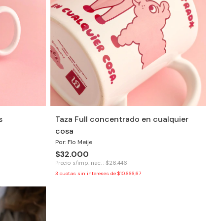
s
Taza Full concentrado en cualquier
cosa
Por: Flo Meije
$32.000
Precio s/imp. nac. : $26.446
3
cuotas sin intereses de
$10.666,67