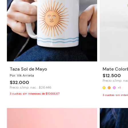
Taza Sol de Mayo
Mate Color
$12.500
Por: Vik Arrieta
Precio s/imp. nac
$32.000
Precio s/imp. nac. : $26.446
+1
3
cuotas sin intereses de
$10.666,67
3
cuotas sin inte