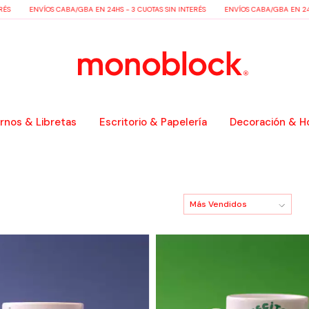
S
ENVÍOS CABA/GBA EN 24HS - 3 CUOTAS SIN INTERÉS
ENVÍOS CABA/GBA EN 24HS 
nos & Libretas
Escritorio & Papelería
Decoración & H